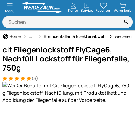
öffnen
Konto
Service
Favoriten
Warenkorb
Menu
Tiervertreiber
Home
...
Bremsenfallen & Insektenabwehr
weitere I
cit Fliegenlockstoff FlyCage6,
Nachfüll Lockstoff für Fliegenfalle,
750g
(3)
Bewertung: 5 von 5 (3 Bewertungen)
3 Bewertungen
Produktgalerie