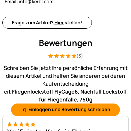
Email:
info@kerbl.com
Frage zum Artikel?
Hier
stellen!
Bewertungen
(3)
Bewertung: 5 von 5 (3 Bewertungen)
3 Bewertungen
Schreiben Sie jetzt Ihre persönliche Erfahrung mit
diesem Artikel und helfen Sie anderen bei deren
Kaufentscheidung
cit Fliegenlockstoff FlyCage6, Nachfüll Lockstoff
für Fliegenfalle, 750g
Einloggen und Bewertung schreiben
5 von 5