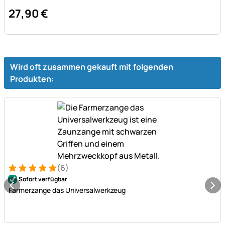
27
,
90
€
Wird oft zusammen gekauft mit folgenden
Produkten:
(6)
Bewertung: 5 von 5 (6 Bewertungen)
6 Bewertungen
Sofort verfügbar
Farmerzange das Universalwerkzeug