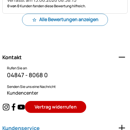
0 von 0
Kunden fanden diese Bewertung hilfreich.
Alle Bewertungen anzeigen
Fußzeile
Kontakt
Rufen Sie an
04847 - 8068 0
Senden Sie uns eine Nachricht
Kundencenter
Vertrag widerrufen
Kundenservice