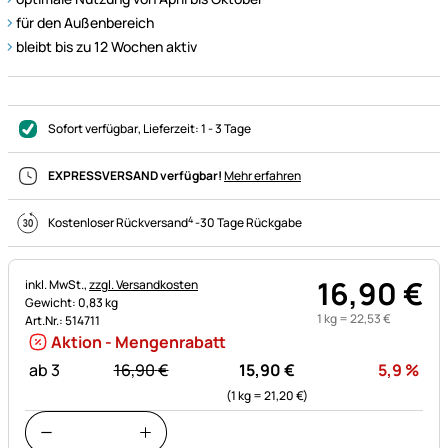
für den Außenbereich
bleibt bis zu 12 Wochen aktiv
Sofort verfügbar
, Lieferzeit:
1 - 3 Tage
EXPRESSVERSAND verfügbar!
Mehr erfahren
4
Kostenloser Rückversand
-
30 Tage Rückgabe
16
,
90
€
Steuerhinweis:
inkl. MwSt.,
zzgl. Versandkosten
Gewicht: 0,83 kg
1 kg =
22
,
53
€
Art.Nr.: 514711
Aktion - Mengenrabatt
statt:
Rab
ab 3
16,
90
€
15,
90
€
5,9
%
(1 kg =
21,
20
€
)