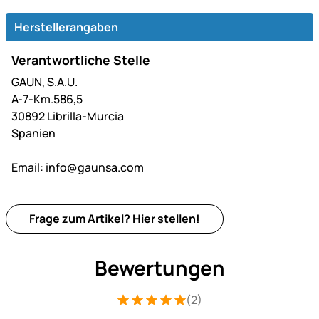
Herstellerangaben
Verantwortliche Stelle
GAUN, S.A.U.
A-7-Km.586,5
30892 Librilla-Murcia
Spanien
Email:
info@gaunsa.com
Frage zum Artikel?
Hier
stellen!
Bewertungen
(2)
Bewertung: 5 von 5 (2 Bewertungen)
2 Bewertungen