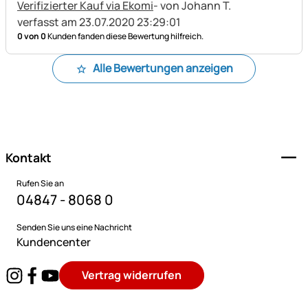
Verifizierter Kauf via Ekomi
- von Johann T.
verfasst am 23.07.2020 23:29:01
0 von 0
Kunden fanden diese Bewertung hilfreich.
Alle Bewertungen anzeigen
Fußzeile
Kontakt
Rufen Sie an
04847 - 8068 0
Senden Sie uns eine Nachricht
Kundencenter
Vertrag widerrufen