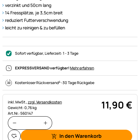
verzinkt und 50cm lang
14 Fressplätze, je 3,5cm breit
reduziert Futterverschwendung
leicht zu reinigen & zu befüllen
Sofort verfügbar
, Lieferzeit:
1 - 3 Tage
EXPRESSVERSAND verfügbar!
Mehr erfahren
4
Kostenloser Rückversand
-
30 Tage Rückgabe
11
,
90
€
Steuerhinweis:
inkl. MwSt.,
zzgl. Versandkosten
Gewicht: 0,76 kg
Art.Nr.: 560147
In den Warenkorb