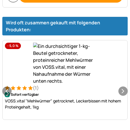
Wird oft zusammen gekauft mit folgenden
Produkten:
-
5,0
%
(1)
Bewertung: 5 von 5 (1 Bewertungen)
1 Bewertung
Sofort verfügbar
VOSS.vital "Mehlwürmer" getrocknet, Leckerbissen mit hohem
Proteingehalt, 1kg