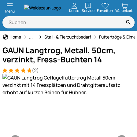
öffnen
Konto
Service
Favoriten
Warenkorb
Menu
Haus und Hof
Home
...
Stall- & Tierzuchtbedarf
Futtertröge & Eime
GAUN Langtrog, Metall, 50cm,
verzinkt, Fress-Buchten 14
(2)
Bewertung: 5 von 5 (2 Bewertungen)
2 Bewertungen
Produktgalerie