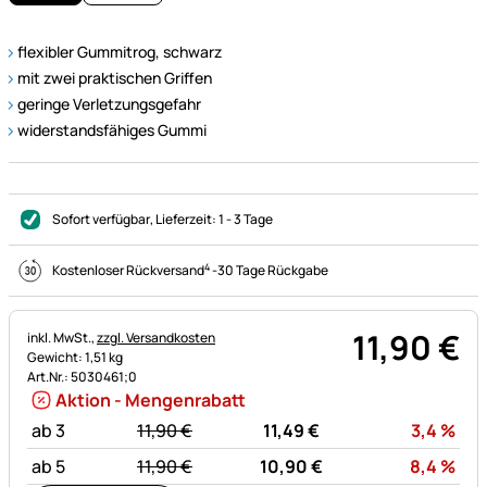
flexibler Gummitrog, schwarz
mit zwei praktischen Griffen
geringe Verletzungsgefahr
widerstandsfähiges Gummi
Sofort verfügbar
, Lieferzeit:
1 - 3 Tage
4
Kostenloser Rückversand
-
30 Tage Rückgabe
11
,
90
€
Steuerhinweis:
inkl. MwSt.,
zzgl. Versandkosten
Gewicht: 1,51 kg
Art.Nr.: 5030461;0
Aktion - Mengenrabatt
statt:
Rab
ab 3
11,
90
€
11,
49
€
3,4
%
statt:
Rab
ab 5
11,
90
€
10,
90
€
8,4
%