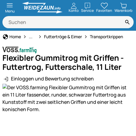
öffnen
Konto
Service
Favoriten
Warenkorb
Menu
Fütterung
Home
...
Futtertröge & Eimer
Transportkrippen
Flexibler Gummitrog mit Griffen -
Futtertrog, Futterschale, 11 Liter
Einloggen und Bewertung schreiben
Produktgalerie