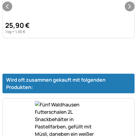
25
,
90
€
1 kg =
1
,
30
€
Wird oft zusammen gekauft mit folgenden
Produkten: