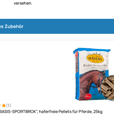
s Zubehör
(1)
: 5 von 5 (1 Bewertungen)
ung
ASIS-SPORTBROK", haferfreie Pellets für Pferde, 25kg