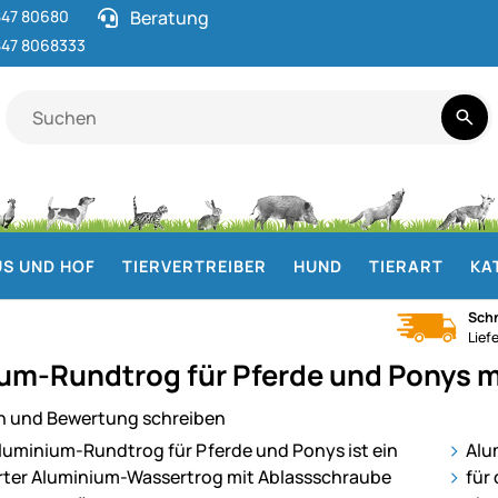
47 80680
Beratung
47 8068333
S UND HOF
TIERVERTREIBER
HUND
TIERART
KA
Schn
Lief
um-Rundtrog für Pferde und Ponys mi
n und Bewertung schreiben
ie
Alu
für