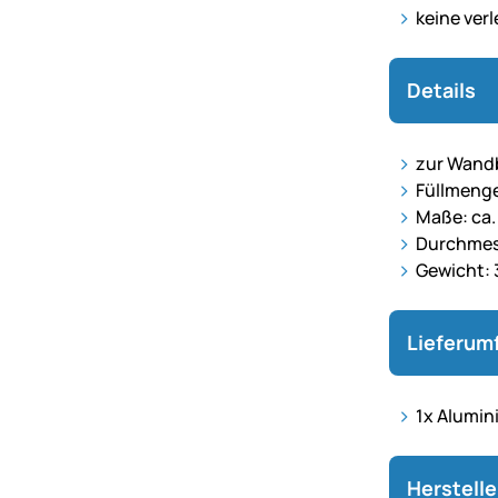
keine ver
Details
zur Wand
Füllmenge:
Maße: ca.
Durchmes
Gewicht: 
Lieferum
1x Alumin
Herstell