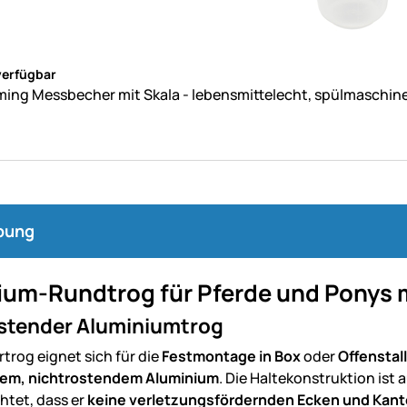
ne Bewertungen abgegeben
verfügbar
ing Messbecher mit Skala - lebensmittelecht, spülmaschine
bung
um-Rundtrog für Pferde und Ponys mi
ostender Aluminiumtrog
rtrog eignet sich für die
Festmontage in Box
oder
Offenstall
em, nichtrostendem Aluminium
. Die Haltekonstruktion ist 
htet, dass er
keine verletzungsfördernden Ecken und Kan