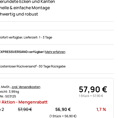
erundete Ecken und Kanten
nelle & einfache Montage
hwertig und robust
Sofort verfügbar
, Lieferzeit:
1 - 3 Tage
EXPRESSVERSAND verfügbar!
Mehr erfahren
4
Kostenloser Rückversand
-
30 Tage Rückgabe
57
,
90
€
uerhinweis:
l. MwSt.,
zzgl. Versandkosten
icht: 3,99 kg
1 Stück =
57
,
90
€
.Nr.: 503125
Aktion - Mengenrabatt
statt:
Rabat
 2
57,
90
€
56,
90
€
1,7
%
(1 Stück =
56,
90
€
)