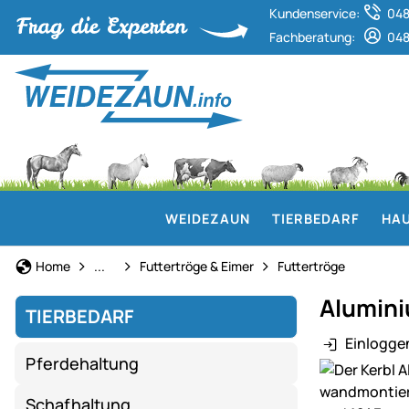
Kundenservice:
048
Fachberatung:
048
WEIDEZAUN
TIERBEDARF
HAU
Kälberaufzucht
Home
...
Futtertröge & Eimer
Futtertröge
Alumini
TIERBEDARF
Einlogge
Pferdehaltung
Produktgaler
Schafhaltung