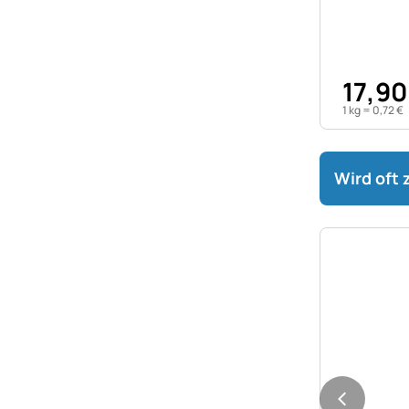
17
,
90
1 kg =
0
,
72
€
Wird oft