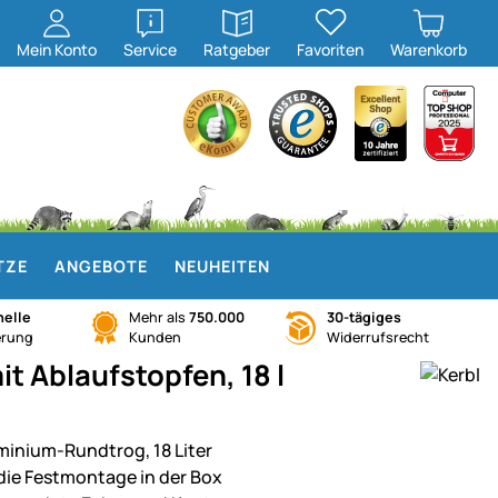
öffnen
öffnen
Mein
Konto
Service
Ratgeber
Favoriten
Warenkorb
TZE
ANGEBOTE
NEUHEITEN
elle
Mehr als
750.000
30-tägiges
erung
Kunden
Widerrufsrecht
t Ablaufstopfen, 18 l
minium-Rundtrog, 18 Liter
 die Festmontage in der Box