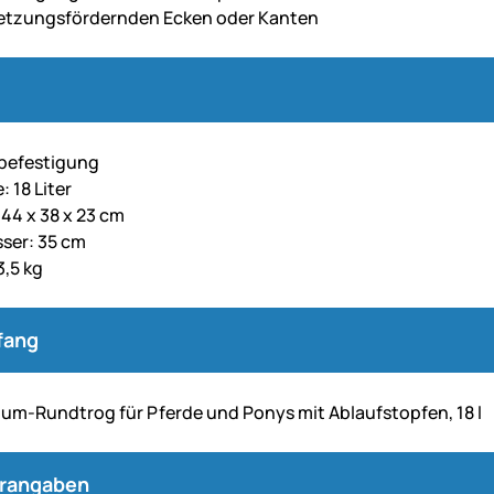
letzungsfördernden Ecken oder Kanten
befestigung
 18 Liter
 44 x 38 x 23 cm
ser: 35 cm
3,5 kg
fang
ium-Rundtrog für Pferde und Ponys mit Ablaufstopfen, 18 l
erangaben