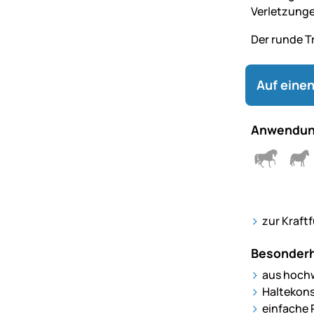
Verletzunge
Der runde T
Auf einen
Anwendun
zur Kraft
Besonderh
aus hoch
Haltekons
einfache 