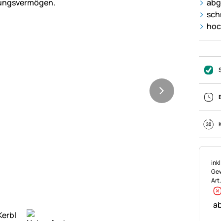
abg
sch
hoc
Ste
ink
Gew
Art
ab