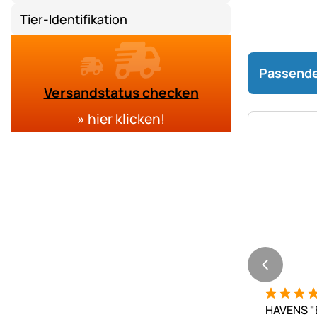
Tier-Identifikation
Passende
Versandstatus checken
»
hier klicken
!
Bewertung
1 Bewert
HAVENS "B