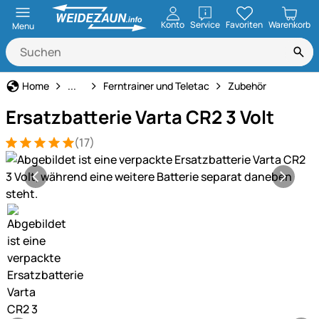
öffnen
Konto
Service
Favoriten
Warenkorb
Menu
Hundeerziehung & Ferntrainer
Home
...
Ferntrainer und Teletac
Zubehör
Ersatzbatterie Varta CR2 3 Volt
(17)
Bewertung: 5 von 5 (17 Bewertungen)
17 Bewertungen
Produktgalerie