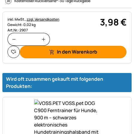
Kostenloser Rückversand
-
30 Tage Rückgabe
3
,
98
€
Steuerhinweis:
inkl. MwSt.,
zzgl. Versandkosten
Gewicht: 0,02 kg
Art.Nr.: 2907
In den Warenkorb
Wird oft zusammen gekauft mit folgenden
Produkten: