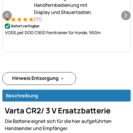
(71)
Bewertung: 5 von 5 (71 Bewertungen)
71 Bewertungen
Sofort verfügbar
VOSS.pet DOG C900 Ferntrainer für Hunde, 900m
Hinweis Entsorgung
Beschreibung
Varta CR2/ 3 V Ersatzbatterie
Die Batterie eignet sich für die hier aufgeführten
Handsender und Empfänger.