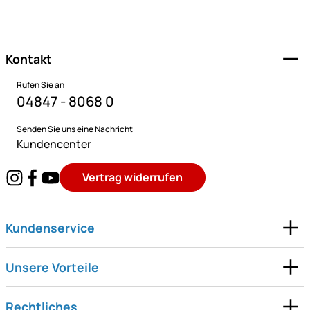
Fußzeile
Kontakt
Rufen Sie an
04847 - 8068 0
Senden Sie uns eine Nachricht
Kundencenter
Vertrag widerrufen
Kundenservice
Unsere Vorteile
Rechtliches