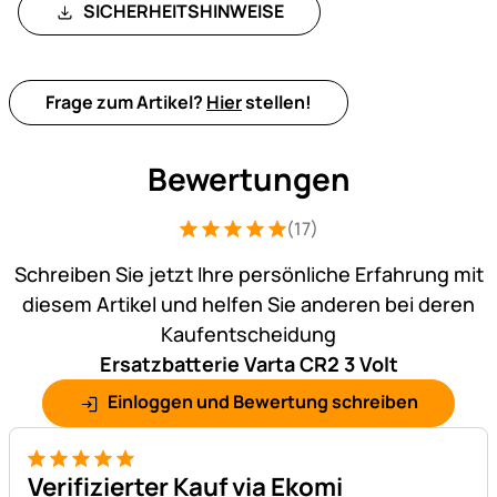
SICHERHEITSHINWEISE
Frage zum Artikel?
Hier
stellen!
Bewertungen
(17)
Bewertung: 5 von 5 (17 Bewertungen)
17 Bewertungen
Schreiben Sie jetzt Ihre persönliche Erfahrung mit
diesem Artikel und helfen Sie anderen bei deren
Kaufentscheidung
Ersatzbatterie Varta CR2 3 Volt
Einloggen und Bewertung schreiben
5 von 5
Verifizierter Kauf via Ekomi