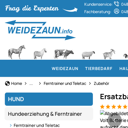
Kundenservice:
048
Fachberatung:
048
WEIDEZAUN
TIERBEDARF
HAU
Hundeerziehung & Ferntrainer
Home
...
Ferntrainer und Teletac
Zubehör
Ersatzba
HUND
Bewertung: 5
1 Bewertung
Produktgaler
Hundeerziehung & Ferntrainer
Ferntrainer und Teletac