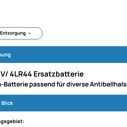
 Entsorgung
bung
 V/ 4LR44 Ersatzbatterie
a-Batterie passend für diverse Antibellha
 Blick
gsgebiet: