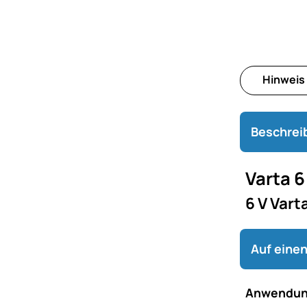
Hinweis
Beschrei
Varta 6
6 V Vart
Auf einen
Anwendun