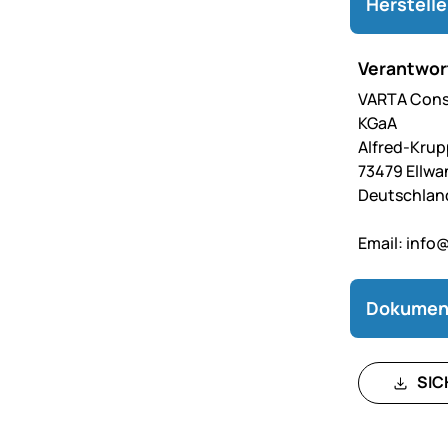
Herstell
Verantwort
VARTA Cons
KGaA
Alfred-Krup
73479 Ellw
Deutschlan
Email:
info@
Dokumen
SIC