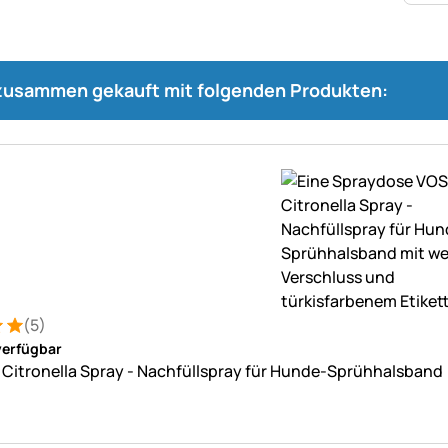
 zusammen gekauft mit folgenden Produkten:
(5)
: 5 von 5 (5 Bewertungen)
ungen
verfügbar
Citronella Spray - Nachfüllspray für Hunde-Sprühhalsband