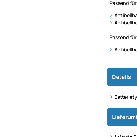
Passend für
Antibellh
Antibellh
Passend für
Antibellh
Details
Batteriet
Lieferum
1x Varta 6