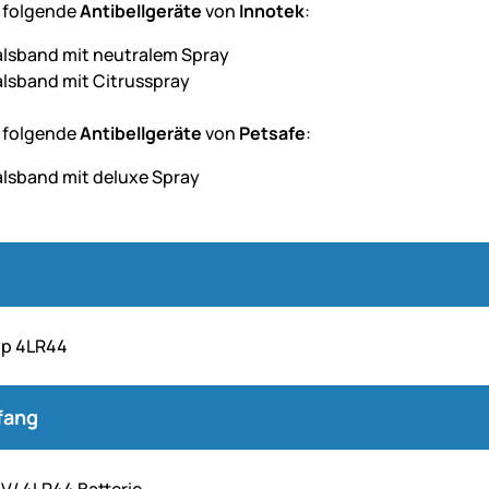
 folgende
Antibellgeräte
von
Innotek
:
alsband mit neutralem Spray
alsband mit Citrusspray
 folgende
Antibellgeräte
von
Petsafe
:
alsband mit deluxe Spray
yp 4LR44
fang
 V/ 4LR44 Batterie