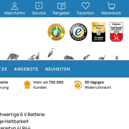
öffnen
öffnen
Mein
Konto
Service
Ratgeber
Favoriten
Warenkorb
TZE
ANGEBOTE
NEUHEITEN
elle
Mehr als
750.000
30-tägiges
erung
Kunden
Widerrufsrecht
hwertige 6 V Batterie
ge Haltbarkeit
terietyp 4LR44