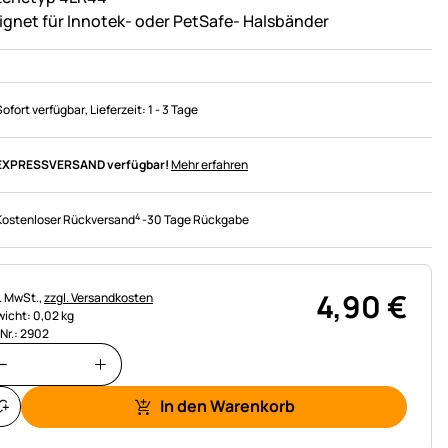
ignet für Innotek- oder PetSafe- Halsbänder
Sofort verfügbar
, Lieferzeit:
1 - 3 Tage
EXPRESSVERSAND verfügbar!
Mehr erfahren
4
Kostenloser Rückversand
-
30 Tage Rückgabe
4
,
90
€
uerhinweis:
l. MwSt.,
zzgl. Versandkosten
icht: 0,02 kg
.Nr.: 2902
In den Warenkorb