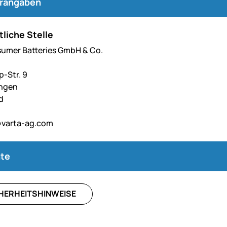
erangaben
liche Stelle
umer Batteries GmbH & Co.
p-Str. 9
angen
d
varta-ag.com
te
HERHEITSHINWEISE