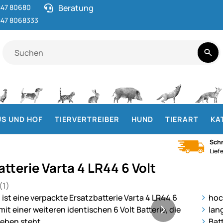
47 80680
Beratung
47 8068333
S UND HOF
TIERVERTREIBER
HUND
TIERART
KA
Schn
Lief
tterie Varta 4 LR44 6 Volt
(1)
 von 5 (1 Bewertungen)
ie
hoc
lan
Bat