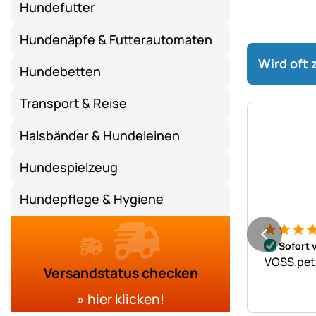
Hundefutter
Hundenäpfe & Futterautomaten
Wird oft
Hundebetten
Transport & Reise
Halsbänder & Hundeleinen
Hundespielzeug
Hundepflege & Hygiene
Bewertung
5 Bewert
Sofort 
VOSS.pet 
Versandstatus checken
»
hier klicken
!