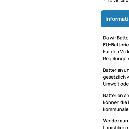
Informat
Da wir Batt
EU-Batteri
Für den Verk
Regelungen
Batterien u
gesetzlich 
Umwelt oder
Batterien e
können die 
kommunalen
Weidezaun.
Logistikcen