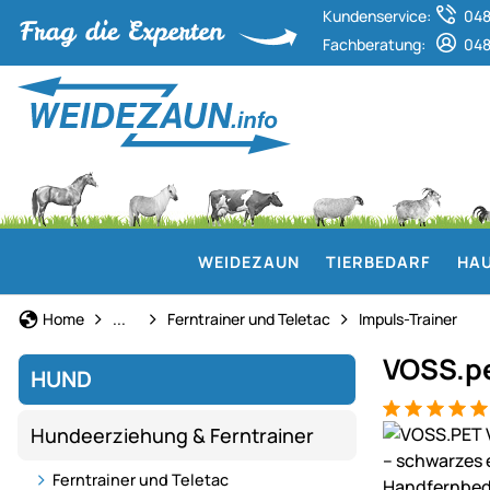
Kundenservice:
048
Fachberatung:
048
WEIDEZAUN
TIERBEDARF
HAU
Hundeerziehung & Ferntrainer
Home
...
Ferntrainer und Teletac
Impuls-Trainer
VOSS.pe
HUND
Bewertung: 5
71 Bewertun
Produktgaler
Hundeerziehung & Ferntrainer
Ferntrainer und Teletac