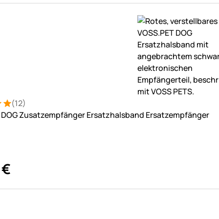
(12)
: 5 von 5 (12 Bewertungen)
tungen
 DOG Zusatzempfänger Ersatzhalsband Ersatzempfänger
€