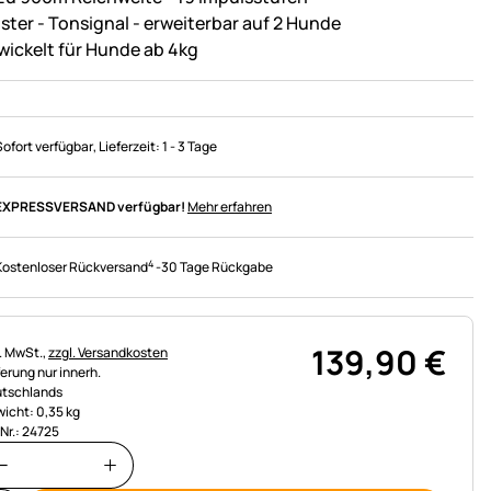
ster - Tonsignal - erweiterbar auf 2 Hunde
wickelt für Hunde ab 4kg
Sofort verfügbar
, Lieferzeit:
1 - 3 Tage
EXPRESSVERSAND verfügbar!
Mehr erfahren
4
Kostenloser Rückversand
-
30 Tage Rückgabe
139
,
90
€
uerhinweis:
l. MwSt.,
zzgl. Versandkosten
ferung nur innerh.
tschlands
icht: 0,35 kg
.Nr.: 24725