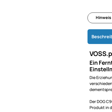
Hinweis 
Beschrei
VOSS.p
Ein Fern
Einstell
Die Erziehu
verschieden
dementspre
Der DOG C90
Produkt in d