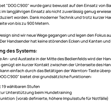
et "DOG C900" wurde ganz bewusst auf den Einsatz von Batt
im langjährigen Einsatz als nicht zuverlässig genug erwiesen
uziert worden. Dank moderner Technik und trotz kurzer 
eite von bis zu 900 Metern.
esign sind wir neue Wege gegangen und legen den Fokus auf
Der Handsender hat keine störenden Ecken und Kanten und 
g des Systems:
e An- und Austaste in der Mitte des Bedienfelds wird der Han
genügt ein kurzer Kontakt zwischen der Unterseite des Ha
kann einfach durch das Betätigen der Warnton-Taste überprü
OG C900" bietet drei grundsätzliche Funktionen:
t 19 wählbaren Stufen
zur Unterstützung beim Hundetraining
unktion (vorab definierte, höhere Impulsstufe für Notfälle)