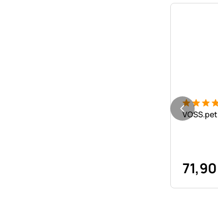
Bewertung
12 Bewer
VOSS.pet
71
,
90