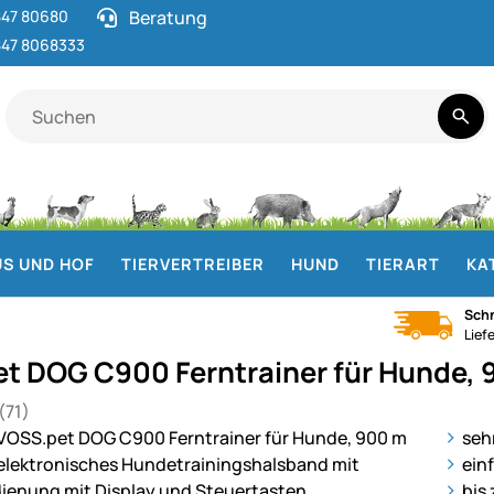
47 80680
Beratung
47 8068333
S UND HOF
TIERVERTREIBER
HUND
TIERART
KA
Schn
Lief
t DOG C900 Ferntrainer für Hunde,
(71)
 von 5 (71 Bewertungen)
gen
ie
seh
ein
bis