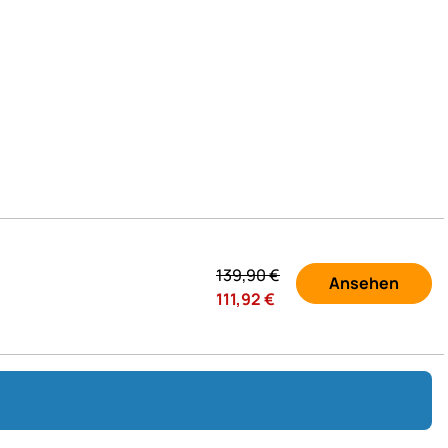
139,
90
€
Ansehen
111,
92
€