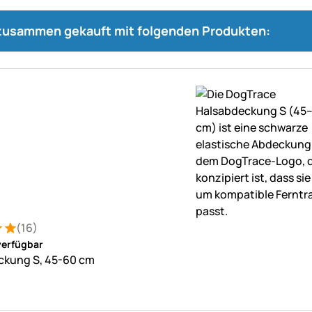
 zusammen gekauft mit folgenden Produkten:
(16)
: 5 von 5 (16 Bewertungen)
tungen
verfügbar
ckung S, 45-60 cm