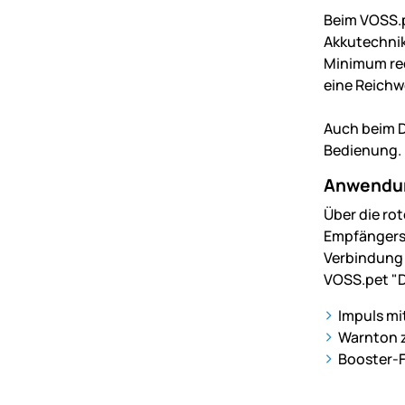
Beim VOSS.p
Akkutechnik 
Minimum red
eine Reichw
Auch beim D
Bedienung. 
Anwendun
Über die rot
Empfängers 
Verbindung 
VOSS.pet "D
Impuls mi
Warnton 
Booster-F