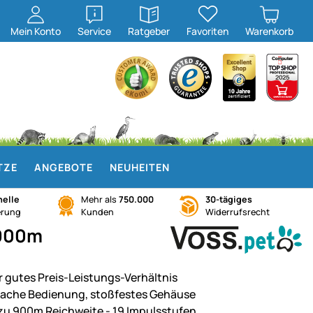
öffnen
öffnen
Mein
Konto
Service
Ratgeber
Favoriten
Warenkorb
TZE
ANGEBOTE
NEUHEITEN
elle
Mehr als
750.000
30-tägiges
erung
Kunden
Widerrufsrecht
 900m
r gutes Preis-Leistungs-Verhältnis
fache Bedienung, stoßfestes Gehäuse
 zu 900m Reichweite - 19 Impulsstufen