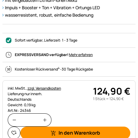
mit eingebautem Lithium-Ionen Akku
Impuls + Booster + Ton + Vibration + Ortungs LED
wasserresistent, robust, einfache Bedienung
Sofort verfügbar
, Lieferzeit:
1 - 3 Tage
EXPRESSVERSAND verfügbar!
Mehr erfahren
4
Kostenloser Rückversand
-
30 Tage Rückgabe
124
,
90
€
Steuerhinweis:
inkl. MwSt.,
zzgl. Versandkosten
Lieferung nur innerh.
1 Stück =
124
,
90
€
Deutschlands
Gewicht: 0,19 kg
Art.Nr.: 24346
In den Warenkorb