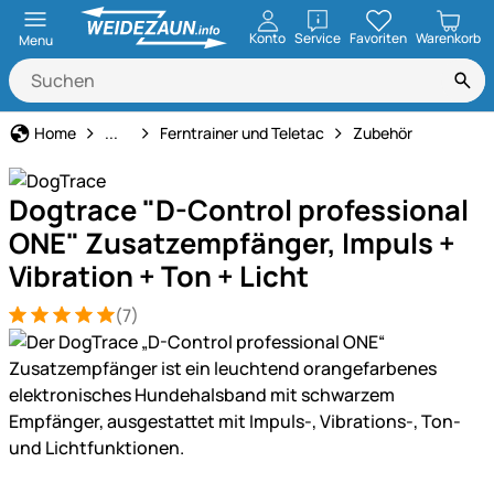
öffnen
Konto
Service
Favoriten
Warenkorb
Menu
Hundeerziehung & Ferntrainer
Home
...
Ferntrainer und Teletac
Zubehör
Dogtrace "D-Control professional
ONE" Zusatzempfänger, Impuls +
Vibration + Ton + Licht
(7)
Bewertung: 5 von 5 (7 Bewertungen)
7 Bewertungen
Produktgalerie