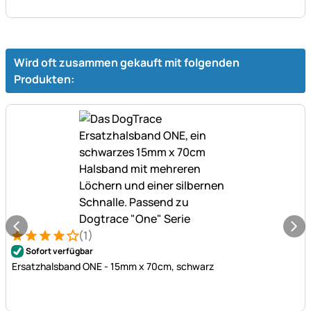
Wird oft zusammen gekauft mit folgenden
Produkten:
(1)
Bewertung: 4 von 5 (1 Bewertungen)
1 Bewertung
Sofort verfügbar
Ersatzhalsband ONE - 15mm x 70cm, schwarz