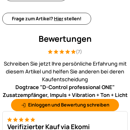
Frage zum Artikel?
Hier
stellen!
Bewertungen
(7)
Bewertung: 5 von 5 (7 Bewertungen)
7 Bewertungen
Schreiben Sie jetzt Ihre persönliche Erfahrung mit
diesem Artikel und helfen Sie anderen bei deren
Kaufentscheidung
Dogtrace "D-Control professional ONE"
Zusatzempfänger, Impuls + Vibration + Ton + Licht
Einloggen und Bewertung schreiben
5 von 5
Verifizierter Kauf via Ekomi