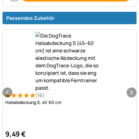
Passendes Zubehör
(16)
Bewertung: 5 von 5 (16 Bewertungen)
16 Bewertungen
Halsabdeckung S, 45-60 cm
9
,
49
€