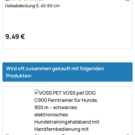
Bewertung: 5 von 5 (16 Bewertungen)
16 Bewertungen
Halsabdeckung S, 45-60 cm
9
,
49
€
Wird oft zusammen gekauft mit folgenden
Produkten: