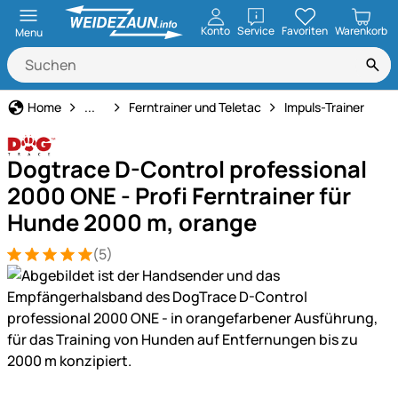
öffnen
Konto
Service
Favoriten
Warenkorb
Menu
Hundeerziehung & Ferntrainer
Home
...
Ferntrainer und Teletac
Impuls-Trainer
Dogtrace D-Control professional
2000 ONE - Profi Ferntrainer für
Hunde 2000 m, orange
(5)
Bewertung: 5 von 5 (5 Bewertungen)
5 Bewertungen
Produktgalerie