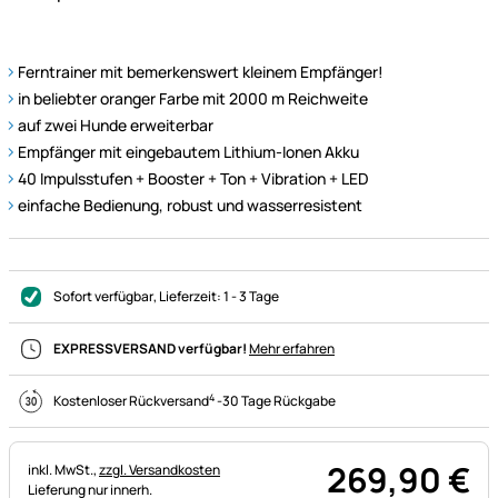
Ferntrainer mit bemerkenswert kleinem Empfänger!
in beliebter oranger Farbe mit 2000 m Reichweite
auf zwei Hunde erweiterbar
Empfänger mit eingebautem Lithium-Ionen Akku
40 Impulsstufen + Booster + Ton + Vibration + LED
einfache Bedienung, robust und wasserresistent
Sofort verfügbar
, Lieferzeit:
1 - 3 Tage
EXPRESSVERSAND verfügbar!
Mehr erfahren
4
Kostenloser Rückversand
-
30 Tage Rückgabe
269
,
90
€
Steuerhinweis:
inkl. MwSt.,
zzgl. Versandkosten
Lieferung nur innerh.