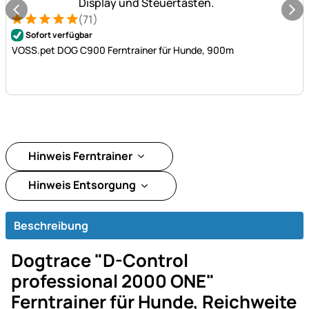
(71)
Bewertung: 5 von 5 (71 Bewertungen)
71 Bewertungen
Sofort verfügbar
VOSS.pet DOG C900 Ferntrainer für Hunde, 900m
Hinweis Ferntrainer
Hinweis Entsorgung
Beschreibung
Dogtrace "D-Control
professional 2000 ONE"
Ferntrainer für Hunde, Reichweite