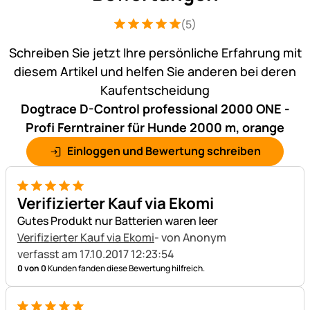
(5)
Bewertung: 5 von 5 (5 Bewertungen)
5 Bewertungen
Schreiben Sie jetzt Ihre persönliche Erfahrung mit
diesem Artikel und helfen Sie anderen bei deren
Kaufentscheidung
Dogtrace D-Control professional 2000 ONE -
Profi Ferntrainer für Hunde 2000 m, orange
Einloggen und Bewertung schreiben
5 von 5
Verifizierter Kauf via Ekomi
Gutes Produkt nur Batterien waren leer
Verifizierter Kauf via Ekomi
- von Anonym
verfasst am 17.10.2017 12:23:54
0 von 0
Kunden fanden diese Bewertung hilfreich.