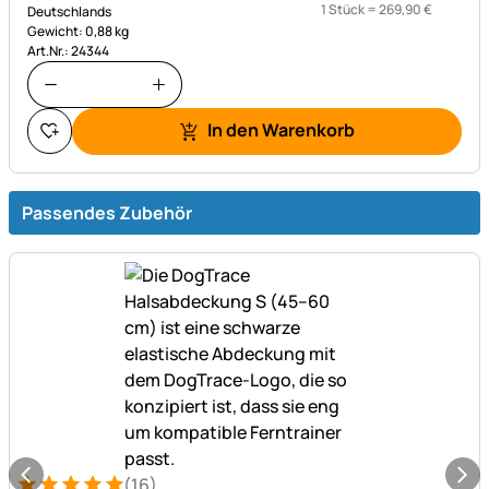
1 Stück =
269
,
90
€
Deutschlands
Gewicht: 0,88 kg
Art.Nr.: 24344
In den Warenkorb
Passendes Zubehör
(16)