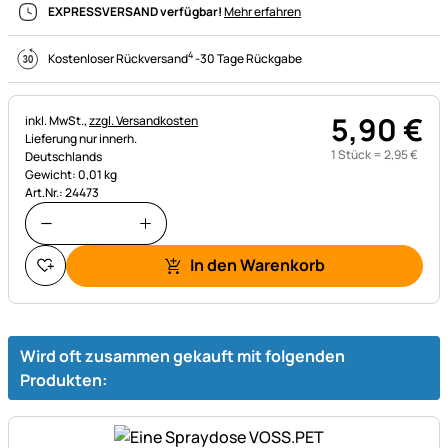
EXPRESSVERSAND verfügbar!
Mehr erfahren
4
Kostenloser Rückversand
-
30 Tage Rückgabe
5
,
90
€
Steuerhinweis:
inkl. MwSt.,
zzgl. Versandkosten
Lieferung nur innerh.
1 Stück =
2
,
95
€
Deutschlands
Gewicht: 0,01 kg
Art.Nr.: 24473
In den Warenkorb
Wird oft zusammen gekauft mit folgenden
Produkten: