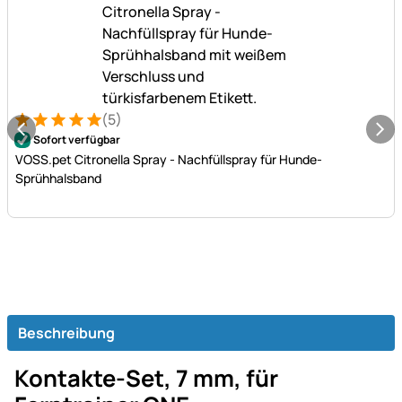
(5)
Bewertung: 5 von 5 (5 Bewertungen)
5 Bewertungen
Sofort verfügbar
VOSS.pet Citronella Spray - Nachfüllspray für Hunde-
Sprühhalsband
Beschreibung
Kontakte-Set, 7 mm, für