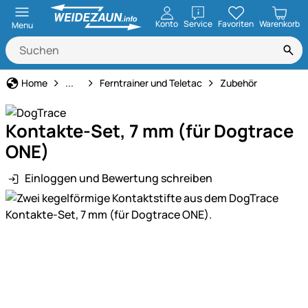
öffnen
Konto
Service
Favoriten
Warenkorb
Menu
Hundeerziehung & Ferntrainer
Home
...
Ferntrainer und Teletac
Zubehör
Kontakte-Set, 7 mm (für Dogtrace
ONE)
Einloggen und Bewertung schreiben
Produktgalerie