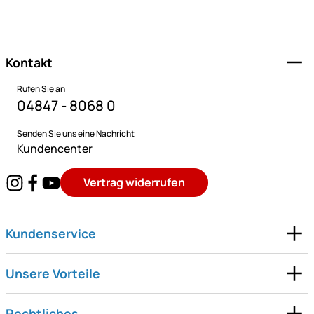
Fußzeile
Kontakt
Rufen Sie an
04847 - 8068 0
Senden Sie uns eine Nachricht
Kundencenter
Vertrag widerrufen
Kundenservice
Unsere Vorteile
Rechtliches