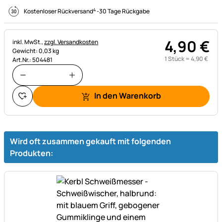
4
Kostenloser Rückversand
-
30 Tage Rückgabe
4
,
90
€
Steuerhinweis:
inkl. MwSt.,
zzgl. Versandkosten
Gewicht: 0,03 kg
1 Stück =
4
,
90
€
Art.Nr.: 504481
In den Warenkorb
Wird oft zusammen gekauft mit folgenden
Produkten: