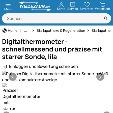
öffnen
Konto
Service
Favoriten
Warenkorb
Menu
Pferdepflege
Home
...
Stallapotheke & Regeneration
Stallapothek
Digitalthermometer -
schnellmessend und präzise mit
starrer Sonde, lila
Einloggen und Bewertung schreiben
Produktgalerie