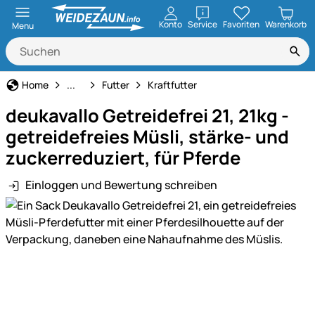
öffnen
Konto
Service
Favoriten
Warenkorb
Menu
Pferdehaltung
Home
...
Futter
Kraftfutter
deukavallo Getreidefrei 21, 21kg -
getreidefreies Müsli, stärke- und
zuckerreduziert, für Pferde
Einloggen und Bewertung schreiben
Produktgalerie