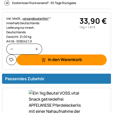
4
Kostenloser Rückversand
-
30 Tage Rückgabe
33
,
90
€
Steuerhinweis:
inkl. MwSt.,
versandkostenfrei*
*
innerhalb Deutschlands
1 kg =
1
,
61
€
Lieferung nur innerh.
Deutschlands
Gewicht: 21,00 kg
Art.Nr.: 508242.1;0
In den Warenkorb
Passendes Zubehör