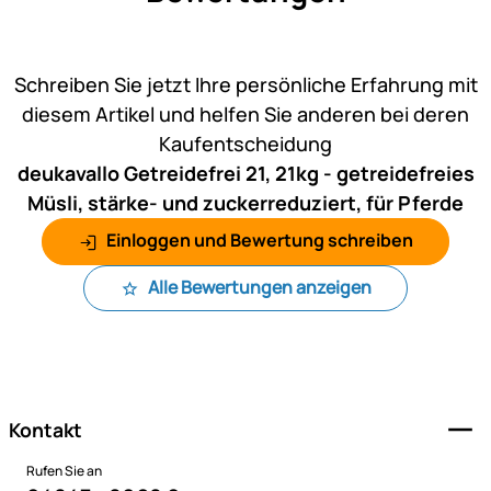
Noch keine Bewertungen ab
Schreiben Sie jetzt Ihre persönliche Erfahrung mit
diesem Artikel und helfen Sie anderen bei deren
Kaufentscheidung
deukavallo Getreidefrei 21, 21kg - getreidefreies
Müsli, stärke- und zuckerreduziert, für Pferde
Einloggen und Bewertung schreiben
Alle Bewertungen anzeigen
Fußzeile
Kontakt
Rufen Sie an