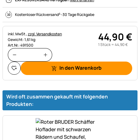
4
Kostenloser Rückversand
-
30 Tage Rückgabe
44
,
90
€
Steuerhinweis:
inkl. MwSt.,
zzgl. Versandkosten
Gewicht: 1,61 kg
1 Stück =
44
,
90
€
Art.Nr.: 491500
In den Warenkorb
Wird oft zusammen gekauft mit folgenden
Produkten: