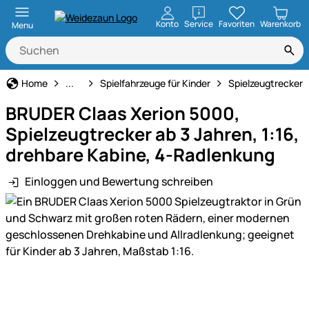
öffnen
Konto
Service
Favoriten
Warenkorb
Menu
Freizeit & Hobby
Home
...
Spielfahrzeuge für Kinder
Spielzeugtrecker
BRUDER Claas Xerion 5000,
Spielzeugtrecker ab 3 Jahren, 1:16,
drehbare Kabine, 4-Radlenkung
Einloggen und Bewertung schreiben
Produktgalerie