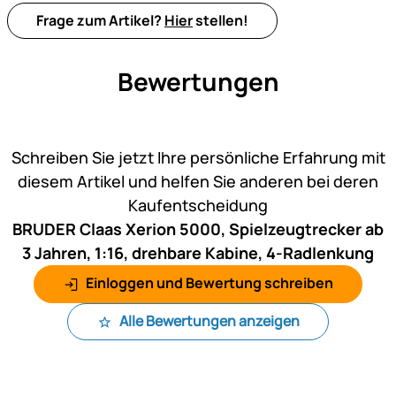
Frage zum Artikel?
Hier
stellen!
Bewertungen
Noch keine Bewertungen ab
Schreiben Sie jetzt Ihre persönliche Erfahrung mit
diesem Artikel und helfen Sie anderen bei deren
Kaufentscheidung
BRUDER Claas Xerion 5000, Spielzeugtrecker ab
3 Jahren, 1:16, drehbare Kabine, 4-Radlenkung
Einloggen und Bewertung schreiben
Alle Bewertungen anzeigen
Fußzeile