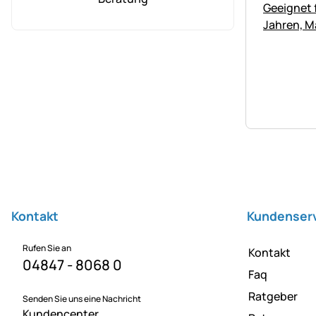
Fußzeile
Kontakt
Kundenser
Rufen Sie an
Kontakt
04847 - 8068 0
Faq
Ratgeber
Senden Sie uns eine Nachricht
Kundencenter