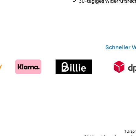
30-tägiges Widerrufsrec
Schneller 
1 Ursp