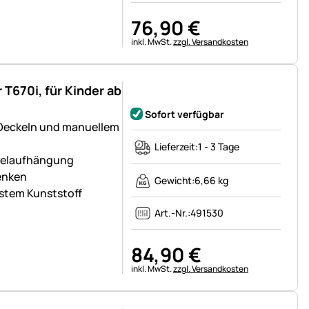
76
,
90
€
Steuerhinweis:
inkl. MwSt.
zzgl. Versandkosten
670i, für Kinder ab
Noch keine Bewertungen abgegeben
Sofort verfügbar
 Deckeln und manuellem
Lieferzeit:
1 - 3 Tage
delaufhängung
enken
Gewicht:
6,66 kg
stem Kunststoff
Art.-Nr.:
491530
84
,
90
€
Steuerhinweis:
inkl. MwSt.
zzgl. Versandkosten