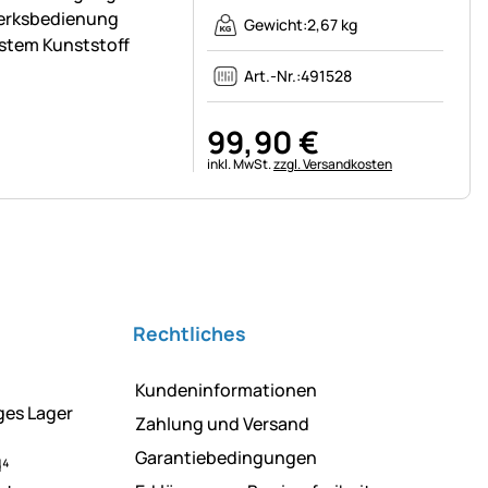
werksbedienung
Gewicht:
2,67 kg
stem Kunststoff
Art.-Nr.:
491528
99
,
90
€
Steuerhinweis:
inkl. MwSt.
zzgl. Versandkosten
Rechtliches
Kundeninformationen
ges Lager
Zahlung und Versand
Garantiebedingungen
d⁴