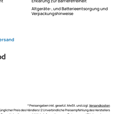
ht
Erklärung zur Barrierefreiheit
Altgeräte-, und Batterieentsorgung und
Verpackungshinweise
Versand
* Preisangaben inkl. gesetzl. MwSt. und zzgl.
Versandkosten
rünglicher Preis des Händlers | 2 Unverbindliche Preisempfehlung des Herstellers