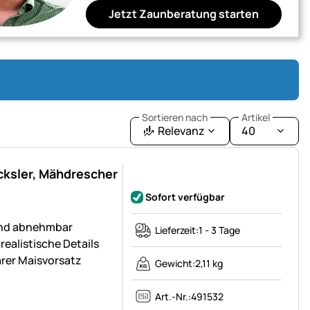
Jetzt Zaunberatung starten
Sortieren nach
Artikel
Relevanz
40
cksler, Mähdrescher
Noch keine Bewertungen abgegeben
Sofort verfügbar
und abnehmbar
Lieferzeit:
1 - 3 Tage
ealistische Details
rer Maisvorsatz
Gewicht:
2,11 kg
Art.-Nr.:
491532