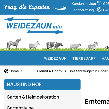
Kundenservice:
048
Fachberatung:
048
WEIDEZAUN
TIERBEDARF
HAU
Haus und Hof
Home
...
Freizeit & Hobby
Spielfahrzeuge für Kinder
HAUS UND HOF
Garten & Heimdekoration
Erntem
Gartenzäune