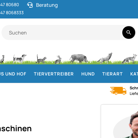
47 80680
Beratung
47 8068333
S UND HOF
TIERVERTREIBER
HUND
TIERART
KA
Schn
Lief
aschinen