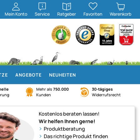
öffnen
öffnen
Mein
Konto
Service
Ratgeber
Favoriten
Warenkorb
TZE
ANGEBOTE
NEUHEITEN
elle
Mehr als
750.000
30-tägiges
erung
Kunden
Widerrufsrecht
Kostenlos beraten lassen!
Wir helfen Ihnen gerne!
Produktberatung
Das richtige Produkt finden