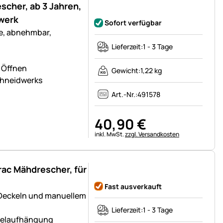
cher, ab 3 Jahren,
Noch keine Bewertungen abgegeben
ewerk
Sofort verfügbar
e, abnehmbar,
Lieferzeit:
1 - 3 Tage
 Öffnen
Gewicht:
1,22 kg
chneidwerks
Art.-Nr.:
491578
40
,
90
€
Steuerhinweis:
inkl. MwSt.
zzgl. Versandkosten
rac Mähdrescher, für
Noch keine Bewertungen abgegeben
Fast ausverkauft
 Deckeln und manuellem
Lieferzeit:
1 - 3 Tage
delaufhängung