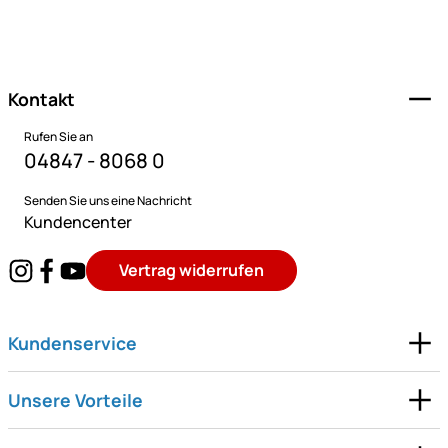
Fußzeile
Kontakt
Rufen Sie an
04847 - 8068 0
Senden Sie uns eine Nachricht
Kundencenter
Vertrag widerrufen
Kundenservice
Unsere Vorteile