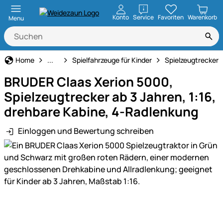
öffnen
Konto
Service
Favoriten
Warenkorb
Menu
Freizeit & Hobby
Home
...
Spielfahrzeuge für Kinder
Spielzeugtrecker
BRUDER Claas Xerion 5000,
Spielzeugtrecker ab 3 Jahren, 1:16,
drehbare Kabine, 4-Radlenkung
Einloggen und Bewertung schreiben
Produktgalerie