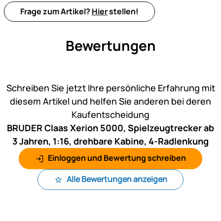
Frage zum Artikel?
Hier
stellen!
Bewertungen
Noch keine Bewertungen ab
Schreiben Sie jetzt Ihre persönliche Erfahrung mit
diesem Artikel und helfen Sie anderen bei deren
Kaufentscheidung
BRUDER Claas Xerion 5000, Spielzeugtrecker ab
3 Jahren, 1:16, drehbare Kabine, 4-Radlenkung
Einloggen und Bewertung schreiben
Alle Bewertungen anzeigen
Fußzeile