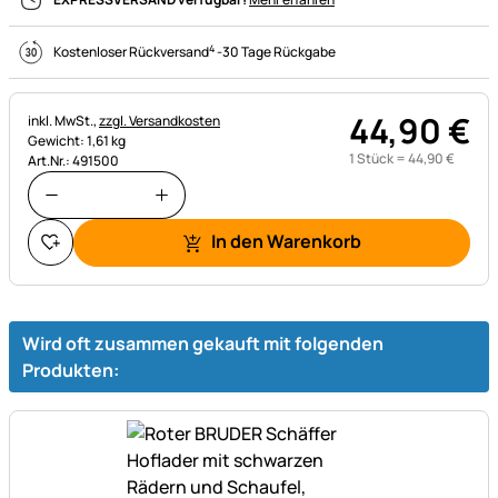
4
Kostenloser Rückversand
-
30 Tage Rückgabe
44
,
90
€
Steuerhinweis:
inkl. MwSt.,
zzgl. Versandkosten
Gewicht: 1,61 kg
1 Stück =
44
,
90
€
Art.Nr.: 491500
In den Warenkorb
Wird oft zusammen gekauft mit folgenden
Produkten: