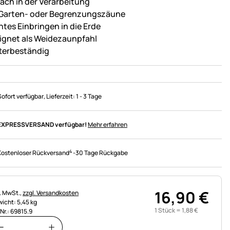
fach in der Verarbeitung
 Garten- oder Begrenzungszäune
chtes Einbringen in die Erde
ignet als Weidezaunpfahl
terbeständig
Sofort verfügbar
, Lieferzeit:
1 - 3 Tage
EXPRESSVERSAND verfügbar!
Mehr erfahren
4
Kostenloser Rückversand
-
30 Tage Rückgabe
16
,
90
€
uerhinweis:
l. MwSt.,
zzgl. Versandkosten
icht: 5,45 kg
1 Stück =
1
,
88
€
.Nr.: 69815.9