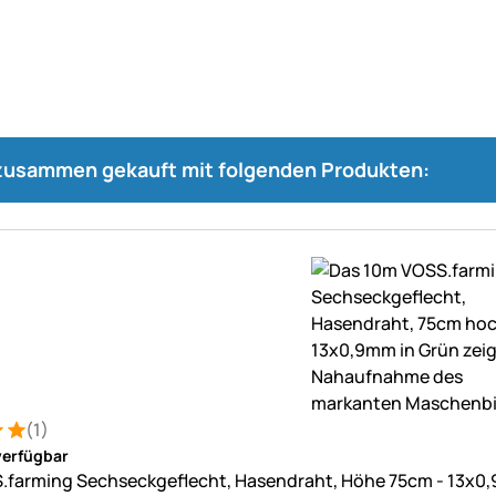
 zusammen gekauft mit folgenden Produkten:
(1)
: 5 von 5 (1 Bewertungen)
ung
verfügbar
.farming Sechseckgeflecht, Hasendraht, Höhe 75cm - 13x0