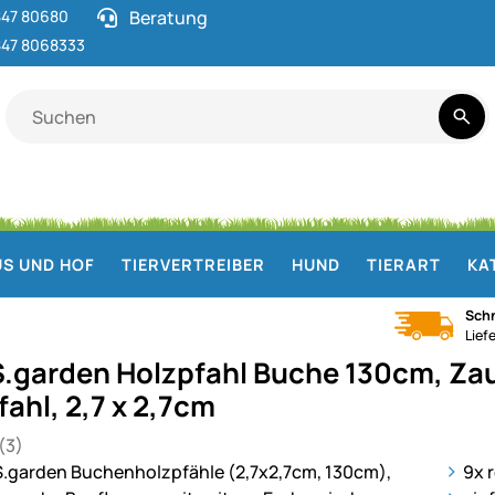
47 80680
Beratung
47 8068333
S UND HOF
TIERVERTREIBER
HUND
TIERART
KA
Schn
Lief
.garden Holzpfahl Buche 130cm, Za
ahl, 2,7 x 2,7cm
(3)
 von 5 (3 Bewertungen)
en
ie
9x 