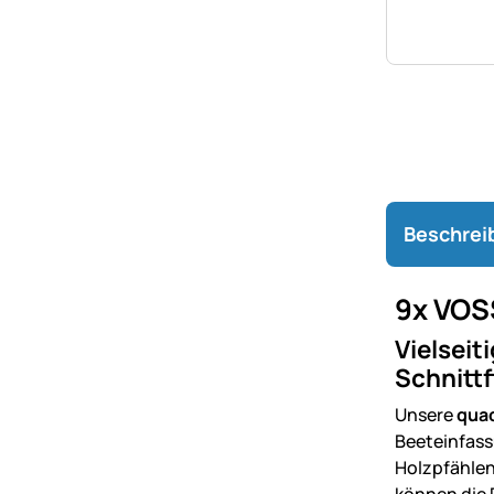
Beschrei
9x VOSS
Vielseit
Schnittf
Unsere
quad
Beeteinfass
Holzpfählen