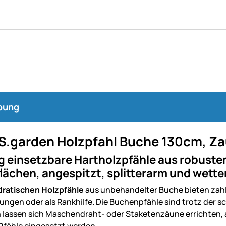
bung
.garden Holzpfahl Buche 130cm, Zau
ig einsetzbare Hartholzpfähle aus robuste
lächen, angespitzt, splitterarm und wett
ratischen Holzpfähle
aus unbehandelter Buche bieten zah
ungen oder als Rankhilfe. Die Buchenpfähle sind trotz der 
 lassen sich Maschendraht- oder Staketenzäune errichten, 