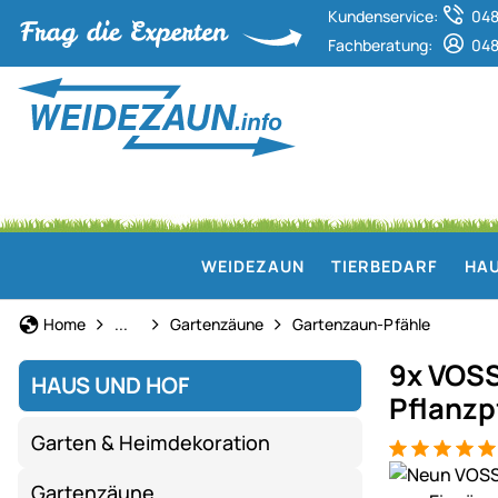
Kundenservice:
048
Fachberatung:
048
WEIDEZAUN
TIERBEDARF
HAU
Haus und Hof
Home
...
Gartenzäune
Gartenzaun-Pfähle
9x VOSS
HAUS UND HOF
Pflanzpf
Garten & Heimdekoration
Bewertung: 5
3 Bewertung
Produktgaler
Gartenzäune