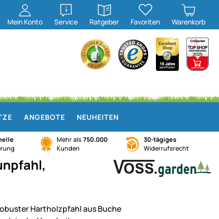
öffnen
öffnen
Mein
Konto
Service
Ratgeber
Favoriten
Warenkorb
TZE
ANGEBOTE
NEUHEITEN
elle
Mehr als
750.000
30-tägiges
erung
Kunden
Widerrufsrecht
unpfahl,
robuster Hartholzpfahl aus Buche