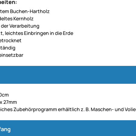
eiten:
stem Buchen-Hartholz
eltes Kernholz
n der Verarbeitung
, leichtes Einbringen in die Erde
trocknet
ständig
 einsetzbar
30cm
7 x 27mm
ches Zubehörprogramm erhältlich z. B. Maschen- und Voli
fang