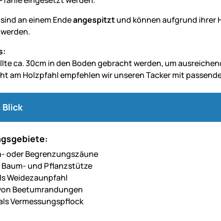
Pfähle eingesetzt werden.
 sind an einem Ende
angespitzt
und können aufgrund ihrer H
 werden.
s:
ollte ca. 30cm in den Boden gebracht werden, um ausreichen
ht am Holzpfahl empfehlen wir unseren Tacker mit passen
 Blick
gsgebiete:
en- oder Begrenzungszäune
, Baum- und Pflanzstütze
ls Weidezaunpfahl
von Beetumrandungen
als Vermessungspflock