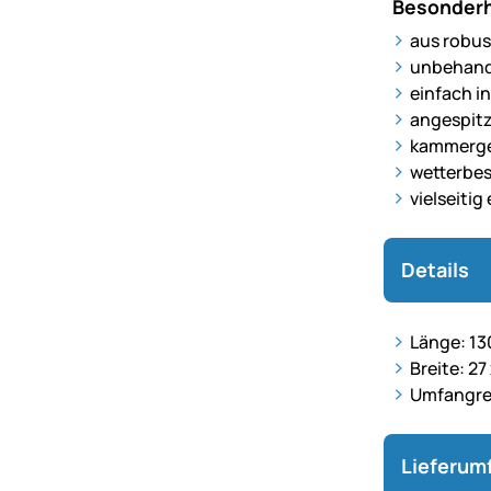
Besonderh
aus robu
unbehand
einfach i
angespitzt
kammerge
wetterbe
vielseitig
Details
Länge: 1
Breite: 2
Umfangrei
Lieferum