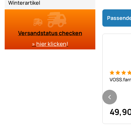
Winterartikel
Passende
Versandstatus checken
»
hier klicken
!
Bewertung
3 Bewert
VOSS.far
49
,
9