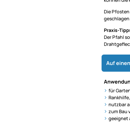
können die 
Die Pfosten
geschlagen
Praxis-Tipp
Der Pfahl s
Drahtgeflec
Auf einen
Anwendun
für Gart
Rankhilfe
nutzbar a
zum Bau 
geeignet 