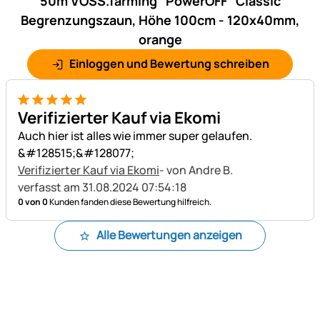
50m VOSS.farming "PowerOFF" Classic
Begrenzungszaun, Höhe 100cm - 120x40mm,
orange
Einloggen und Bewertung schreiben
5 von 5
Verifizierter Kauf via Ekomi
Auch hier ist alles wie immer super gelaufen.
&#128515;&#128077;
Verifizierter Kauf via Ekomi
- von Andre B.
verfasst am 31.08.2024 07:54:18
0 von 0
Kunden fanden diese Bewertung hilfreich.
Alle Bewertungen anzeigen
Fußzeile