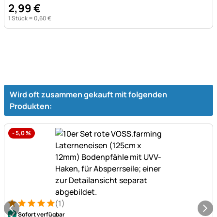
2
,
99
€
1 Stück =
0
,
60
€
Wird oft zusammen gekauft mit folgenden
Produkten:
-
5,0
%
(1)
Bewertung: 5 von 5 (1 Bewertungen)
1 Bewertung
Sofort verfügbar