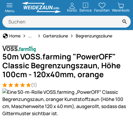
öffnen
Konto
Service
Favoriten
Warenkorb
Menu
Haus und Hof
Home
...
Gartenzäune
Begrenzungszäune
50m VOSS.farming "PowerOFF"
Classic Begrenzungszaun, Höhe
100cm - 120x40mm, orange
(1)
Bewertung: 5 von 5 (1 Bewertungen)
1 Bewertung
Produktgalerie