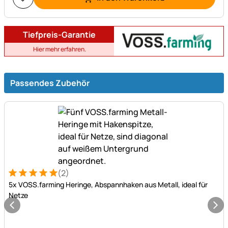
Tiefpreis-Garantie
Hier mehr erfahren.
Passendes Zubehör
(2)
Bewertung: 5 von 5 (2 Bewertungen)
2 Bewertungen
5x VOSS.farming Heringe, Abspannhaken aus Metall, ideal für
Netze