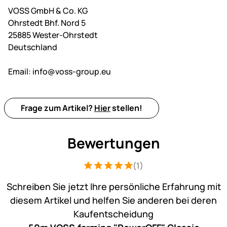
VOSS GmbH & Co. KG
Ohrstedt Bhf. Nord 5
25885 Wester-Ohrstedt
Deutschland
Email:
info@voss-group.eu
Frage zum Artikel?
Hier
stellen!
Bewertungen
(1)
Bewertung: 5 von 5 (1 Bewertungen)
1 Bewertung
Schreiben Sie jetzt Ihre persönliche Erfahrung mit
diesem Artikel und helfen Sie anderen bei deren
Kaufentscheidung