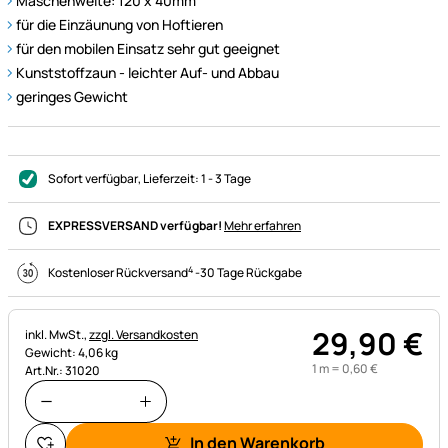
Maschenweite: 120 x 40mm
für die Einzäunung von Hoftieren
für den mobilen Einsatz sehr gut geeignet
Kunststoffzaun - leichter Auf- und Abbau
geringes Gewicht
Sofort verfügbar
, Lieferzeit:
1 - 3 Tage
EXPRESSVERSAND verfügbar!
Mehr erfahren
4
Kostenloser Rückversand
-
30 Tage Rückgabe
29
,
90
€
Steuerhinweis:
inkl. MwSt.,
zzgl. Versandkosten
Gewicht: 4,06 kg
1 m =
0
,
60
€
Art.Nr.: 31020
In den Warenkorb