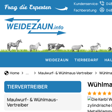
Kundenservice:
048
Fachberatung:
048
WEIDEZAUN
TIERBEDARF
HAU
Tiervertreiber
Home
...
Maulwurf- & Wühlmaus-Vertreiber
Wühlma
Wühlmau
TIERVERTREIBER
Bewertung: 5
5 Bewertung
Produktgaler
Maulwurf- & Wühlmaus-
Vertreiber