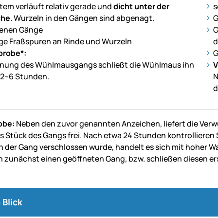
em verläuft relativ gerade und
dicht unter der
s
che
. Wurzeln in den Gängen sind abgenagt.
G
fenen Gänge
G
tige Fraßspuren an Rinde und Wurzeln
d
probe*:
G
fnung des Wühlmausgangs schließt die Wühlmaus ihn
V
 2–6 Stunden.
N
d
obe:
Neben den zuvor genannten Anzeichen, liefert die Verwü
s Stück des Gangs frei. Nach etwa 24 Stunden kontrollieren S
 der Gang verschlossen wurde, handelt es sich mit hoher 
 zunächst einen geöffneten Gang, bzw. schließen diesen ers
 Blick