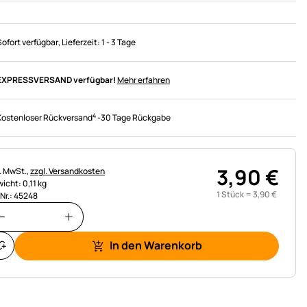
Sofort verfügbar
, Lieferzeit:
1 - 3 Tage
EXPRESSVERSAND verfügbar!
Mehr erfahren
4
Kostenloser Rückversand
-
30 Tage Rückgabe
3
,
90
€
uerhinweis:
l. MwSt.,
zzgl. Versandkosten
icht: 0,11 kg
1 Stück =
3
,
90
€
.Nr.: 45248
In den Warenkorb