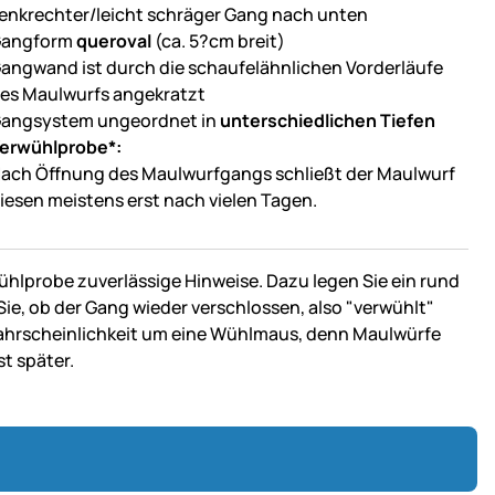
enkrechter/leicht schräger Gang nach unten
angform
queroval
(ca. 5?cm breit)
angwand ist durch die schaufelähnlichen Vorderläufe
es Maulwurfs angekratzt
angsystem ungeordnet in
unterschiedlichen Tiefen
erwühlprobe*:
ach Öffnung des Maulwurfgangs schließt der Maulwurf
iesen meistens erst nach vielen Tagen.
hlprobe zuverlässige Hinweise. Dazu legen Sie ein rund
ie, ob der Gang wieder verschlossen, also "verwühlt"
Wahrscheinlichkeit um eine Wühlmaus, denn Maulwürfe
t später.