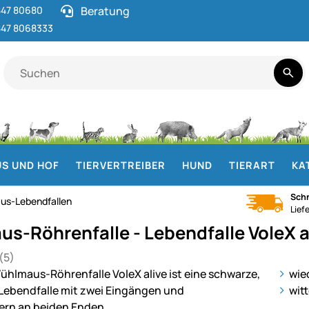
47 80680
Beratung
47 8068333
S UND HOF
TIERVERTREIBER
HUND
TIERART
KA
Schn
us-Lebendfallen
Lief
s-Röhrenfalle - Lebendfalle VoleX a
(5)
 von 5 (5 Bewertungen)
en
ie
wie
wit