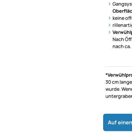
Gangsyst
Oberflä
keine of
rillenar
Verwühl
Nach Öf
nach ca.
*Verwühlpr
30 cm lange
wurde. Wenn
untergraben
Auf einen