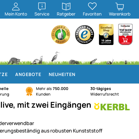
öffnen
öffnen
Mein
Konto
Service
Ratgeber
Favoriten
Warenkorb
TZE
ANGEBOTE
NEUHEITEN
elle
Mehr als
750.000
30-tägiges
erung
Kunden
Widerrufsrecht
live, mit zwei Eingängen
derverwendbar
terungsbeständig aus robusten Kunstststoff