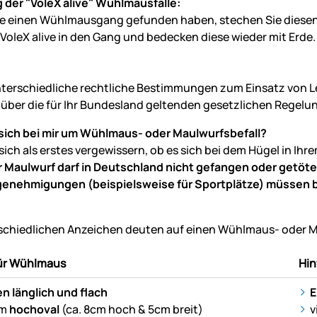
der "VoleX alive" Wühlmausfalle:
 einen Wühlmausgang gefunden haben, stechen Sie diesen 
VoleX alive in den Gang und bedecken diese wieder mit Erde. S
nterschiedliche rechtliche Bestimmungen zum Einsatz von Leb
 über die für Ihr Bundesland geltenden gesetzlichen Regel
sich bei mir um Wühlmaus- oder Maulwurfsbefall?
sich als erstes vergewissern, ob es sich bei dem Hügel in
 Maulwurf darf in Deutschland nicht gefangen oder getöte
nehmigungen (beispielsweise für Sportplätze) müssen b
schiedlichen Anzeichen deuten auf einen Wühlmaus- oder Ma
für Wühlmaus
Hin
n länglich und flach
E
rm
hochoval
(ca. 8cm hoch & 5cm breit)
v