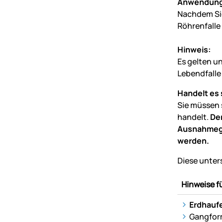
Anwendung 
Nachdem Sie
Röhrenfalle 
Hinweis:
Es gelten u
Lebendfalle
Handelt es 
Sie müssen 
handelt.
Der
Ausnahmege
werden.
Diese unter
Hinweise 
Erdhaufe
Gangfo