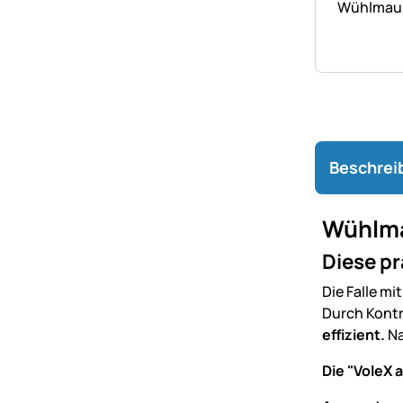
Wühlmausf
Beschrei
Wühlmau
Diese p
Die Falle m
Durch Kontr
effizient.
Na
Die "VoleX 