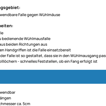
gsgebiet:
rwendbare Falle gegen Wühlmäuse
eiten:
le
u bedienende Wühlmausfalle
t aus beiden Richtungen aus
n Handgriffen ist die Falle einsatzbereit
 der Falle ist so gestaltet, dass sie in den Wühlmausgang pas
lllöchern - schnelles Feststellen, ob ein Fang erfolgt ist
rwendbar
gängen
chmesser ca. 5cm