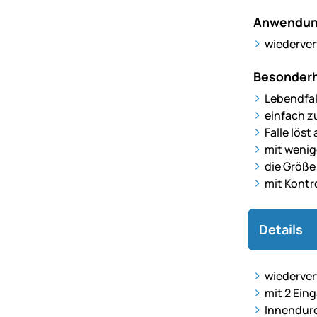
Anwendun
wiederve
Besonderh
Lebendfal
einfach z
Falle lös
mit wenige
die Größe
mit Kontro
Details
wiederve
mit 2 Ein
Innendur