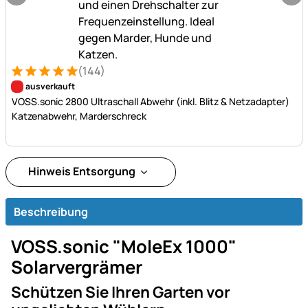
(144)
Bewertung: 5 von 5 (144 Bewertungen)
144 Bewertungen
ausverkauft
VOSS.sonic 2800 Ultraschall Abwehr (inkl. Blitz & Netzadapter)
Katzenabwehr, Marderschreck
Hinweis Entsorgung
Beschreibung
VOSS.sonic "MoleEx 1000"
Solarvergrämer
Schützen Sie Ihren Garten vor