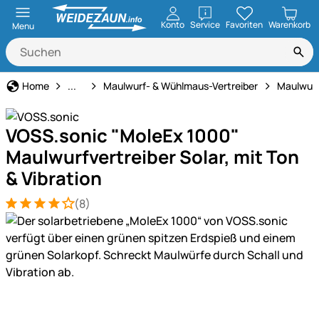
öffnen
Konto
Service
Favoriten
Warenkorb
Menu
Tiervertreiber
Home
...
Maulwurf- & Wühlmaus-Vertreiber
Maulwurf
VOSS.sonic "MoleEx 1000"
Maulwurfvertreiber Solar, mit Ton
& Vibration
(8)
Bewertung: 4 von 5 (8 Bewertungen)
8 Bewertungen
Produktgalerie