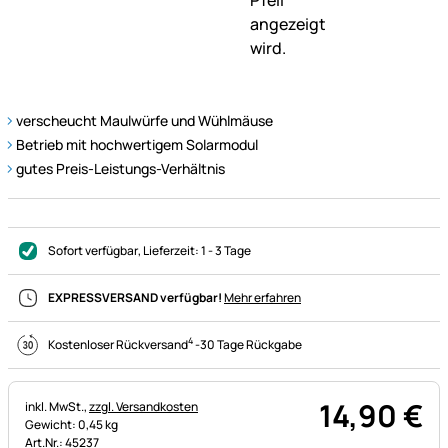
verscheucht Maulwürfe und Wühlmäuse
Betrieb mit hochwertigem Solarmodul
gutes Preis-Leistungs-Verhältnis
Sofort verfügbar
, Lieferzeit:
1 - 3 Tage
EXPRESSVERSAND verfügbar!
Mehr erfahren
4
Kostenloser Rückversand
-
30 Tage Rückgabe
14
,
90
€
Steuerhinweis:
inkl. MwSt.,
zzgl. Versandkosten
Gewicht: 0,45 kg
Art.Nr.: 45237