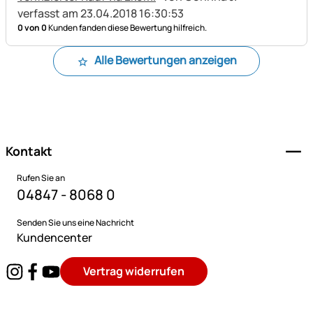
verfasst am 23.04.2018 16:30:53
0 von 0
Kunden fanden diese Bewertung hilfreich.
Alle Bewertungen anzeigen
Fußzeile
Kontakt
Rufen Sie an
04847 - 8068 0
Senden Sie uns eine Nachricht
Kundencenter
Vertrag widerrufen