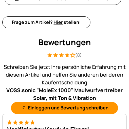
Frage zum Artikel?
Hier
stellen!
Bewertungen
(8)
Bewertung: 4 von 5 (8 Bewertungen)
8 Bewertungen
Schreiben Sie jetzt Ihre persönliche Erfahrung mit
diesem Artikel und helfen Sie anderen bei deren
Kaufentscheidung
VOSS.sonic "MoleEx 1000" Maulwurfvertreiber
Solar, mit Ton & Vibration
Einloggen und Bewertung schreiben
5 von 5