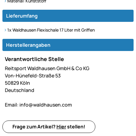
Material: Kunststoff
Lieferumfang
1x Waldhausen Flexischale 17 Liter mit Griffen
Herstellerangaben
Verantwortliche Stelle
Reitsport Waldhausen GmbH & Co KG
Von-Hünefeld-Straße 53
50829 Köln
Deutschland
Email:
info@waldhausen.com
Frage zum Artikel?
Hier
stellen!