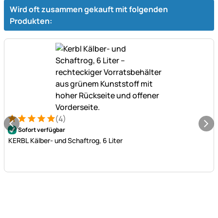
Wird oft zusammen gekauft mit folgenden
Produkten:
(4)
Bewertung: 5 von 5 (4 Bewertungen)
4 Bewertungen
Sofort verfügbar
KERBL Kälber- und Schaftrog, 6 Liter