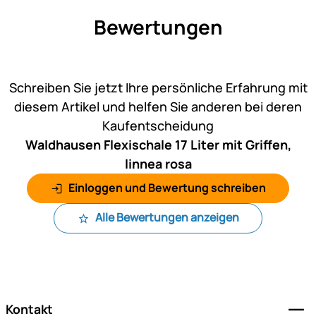
Bewertungen
Noch keine Bewertungen ab
Schreiben Sie jetzt Ihre persönliche Erfahrung mit
diesem Artikel und helfen Sie anderen bei deren
Kaufentscheidung
Waldhausen Flexischale 17 Liter mit Griffen,
linnea rosa
Einloggen und Bewertung schreiben
Alle Bewertungen anzeigen
Fußzeile
Kontakt