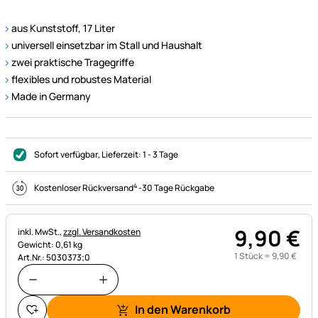
aus Kunststoff, 17 Liter
universell einsetzbar im Stall und Haushalt
zwei praktische Tragegriffe
flexibles und robustes Material
Made in Germany
Sofort verfügbar
, Lieferzeit:
1 - 3 Tage
4
Kostenloser Rückversand
-
30 Tage Rückgabe
9
,
90
€
Steuerhinweis:
inkl. MwSt.,
zzgl. Versandkosten
Gewicht: 0,61 kg
1 Stück =
9
,
90
€
Art.Nr.: 5030373;0
In den Warenkorb