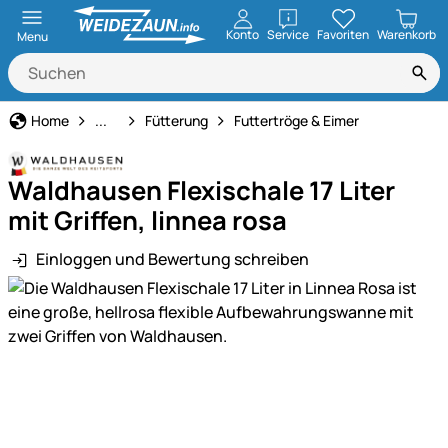
öffnen
Konto
Service
Favoriten
Warenkorb
Menu
Rinderhaltung
Home
...
Fütterung
Futtertröge & Eimer
Waldhausen Flexischale 17 Liter
mit Griffen, linnea rosa
Einloggen und Bewertung schreiben
Produktgalerie