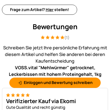
Frage zum Artikel?
Hier
stellen!
Bewertungen
(1)
Bewertung: 5 von 5 (1 Bewertungen)
1 Bewertung
Schreiben Sie jetzt Ihre persönliche Erfahrung mit
diesem Artikel und helfen Sie anderen bei deren
Kaufentscheidung
VOSS.vital "Mehlwürmer" getrocknet,
Leckerbissen mit hohem Proteingehalt, 1kg
Einloggen und Bewertung schreiben
5 von 5
Verifizierter Kauf via Ekomi
Gute Qualität und recht günstig