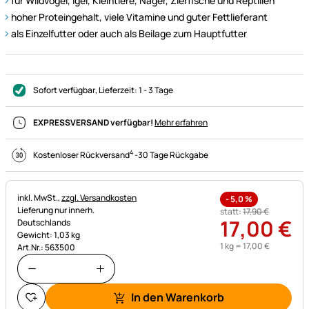
für Wildvögel, Igel, Kleintiere, Nager, Zierfische und Reptilien
hoher Proteingehalt, viele Vitamine und guter Fettlieferant
als Einzelfutter oder auch als Beilage zum Hauptfutter
Sofort verfügbar
, Lieferzeit:
1 - 3 Tage
EXPRESSVERSAND verfügbar!
Mehr erfahren
4
Kostenloser Rückversand
-
30 Tage Rückgabe
Steuerhinweis:
inkl. MwSt.,
zzgl. Versandkosten
-
5,0
%
Lieferung nur innerh.
statt:
17
,
90
€
17
,
00
€
Deutschlands
Gewicht: 1,03 kg
1 kg =
17
,
00
€
Art.Nr.: 563500
In den Warenkorb