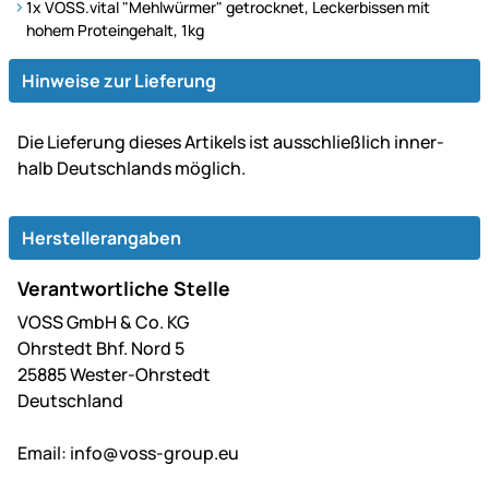
1x VOSS.vital "Mehlwürmer" getrocknet, Leckerbissen mit
hohem Proteingehalt, 1kg
Hinweise zur Lieferung
Die Lie­fe­rung dieses Artikels ist aus­schließ­lich inner­
halb Deutsch­lands möglich.
Herstellerangaben
Verantwortliche Stelle
VOSS GmbH & Co. KG
Ohrstedt Bhf. Nord 5
25885 Wester-Ohrstedt
Deutschland
Email:
info@voss-group.eu