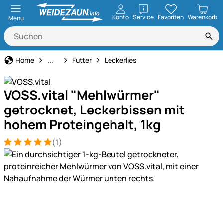
öffnen
Konto
Service
Favoriten
Warenkorb
Menu
Geflügelhaltung
Home
...
Futter
Leckerlies
VOSS.vital "Mehlwürmer"
getrocknet, Leckerbissen mit
hohem Proteingehalt, 1kg
(1)
Bewertung: 5 von 5 (1 Bewertungen)
1 Bewertung
Produktgalerie