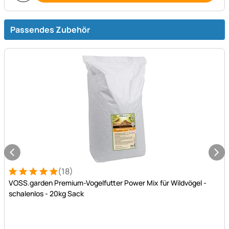
Passendes Zubehör
(18)
Bewertung: 5 von 5 (18 Bewertungen)
18 Bewertungen
VOSS.garden Premium-Vogelfutter Power Mix für Wildvögel -
schalenlos - 20kg Sack