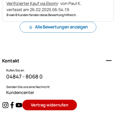
Verifizierter Kauf via Ekomi
- von Paul K.
verfasst am 26.02.2025 06:54:19
0 von 0
Kunden fanden diese Bewertung hilfreich.
Alle Bewertungen anzeigen
Fußzeile
Kontakt
Rufen Sie an
04847 - 8068 0
Senden Sie uns eine Nachricht
Kundencenter
Vertrag widerrufen