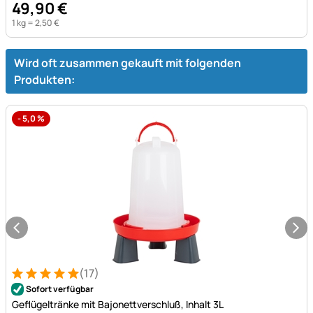
49
,
90
€
1 kg =
2
,
50
€
Wird oft zusammen gekauft mit folgenden
Produkten:
-
5,0
%
(17)
Bewertung: 5 von 5 (17 Bewertungen)
17 Bewertungen
Sofort verfügbar
Geflügeltränke mit Bajonettverschluß, Inhalt 3L