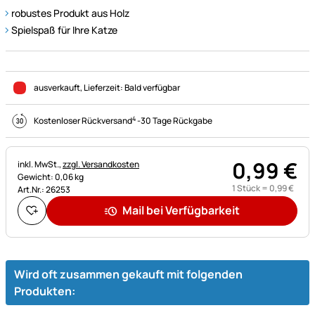
robustes Produkt aus Holz
Spielspaß für Ihre Katze
ausverkauft
, Lieferzeit:
Bald verfügbar
4
Kostenloser Rückversand
-
30 Tage Rückgabe
0
,
99
€
Steuerhinweis:
inkl. MwSt.,
zzgl. Versandkosten
Gewicht: 0,06 kg
1 Stück =
0
,
99
€
Art.Nr.: 26253
Mail bei Verfügbarkeit
Wird oft zusammen gekauft mit folgenden
Produkten: