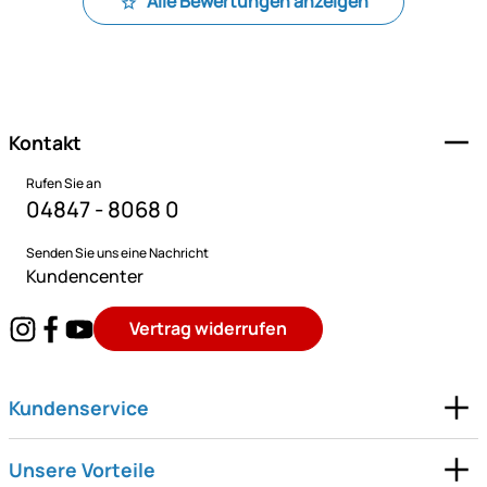
Alle Bewertungen anzeigen
Fußzeile
Kontakt
Rufen Sie an
04847 - 8068 0
Senden Sie uns eine Nachricht
Kundencenter
Vertrag widerrufen
Kundenservice
Unsere Vorteile