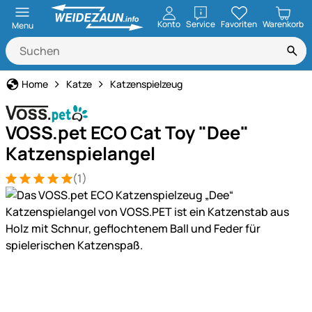
öffnen
Konto
Service
Favoriten
Warenkorb
Menu
Home
Katze
Katzenspielzeug
VOSS.pet ECO Cat Toy "Dee"
Katzenspielangel
(1)
Bewertung: 5 von 5 (1 Bewertungen)
1 Bewertung
Produktgalerie