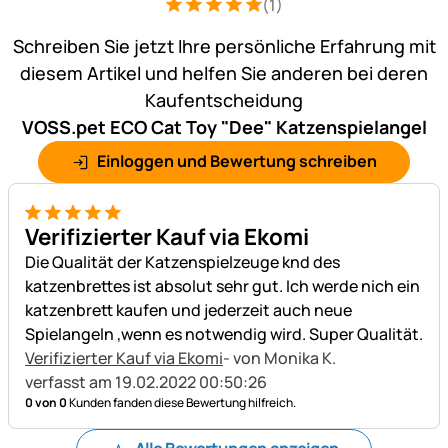
(1)
Bewertung: 5 von 5 (1 Bewertungen)
1 Bewertung
Schreiben Sie jetzt Ihre persönliche Erfahrung mit
diesem Artikel und helfen Sie anderen bei deren
Kaufentscheidung
VOSS.pet ECO Cat Toy "Dee" Katzenspielangel
Einloggen und Bewertung schreiben
5 von 5
Verifizierter Kauf via Ekomi
Die Qualität der Katzenspielzeuge knd des
katzenbrettes ist absolut sehr gut. Ich werde nich ein
katzenbrett kaufen und jederzeit auch neue
Spielangeln ,wenn es notwendig wird. Super Qualität.
Verifizierter Kauf via Ekomi
- von Monika K.
verfasst am 19.02.2022 00:50:26
0 von 0
Kunden fanden diese Bewertung hilfreich.