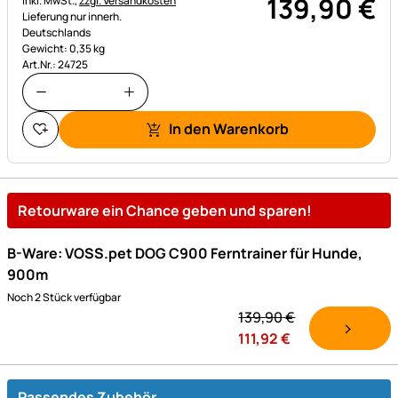
139
,
90
€
inkl. MwSt.,
zzgl. Versandkosten
Lieferung nur innerh.
Deutschlands
Gewicht: 0,35 kg
Art.Nr.: 24725
In den Warenkorb
Retourware ein Chance geben und sparen!
B-Ware: VOSS.pet DOG C900 Ferntrainer für Hunde,
900m
Noch 2 Stück verfügbar
139,
90
€
111,
92
€
Passendes Zubehör