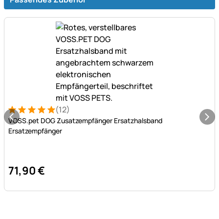
(12)
Bewertung: 5 von 5 (12 Bewertungen)
12 Bewertungen
VOSS.pet DOG Zusatzempfänger Ersatzhalsband
Ersatzempfänger
71
,
90
€