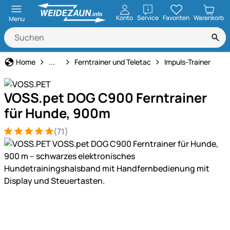
öffnen
Konto
Service
Favoriten
Warenkorb
Menu
Hundeerziehung & Ferntrainer
Home
...
Ferntrainer und Teletac
Impuls-Trainer
VOSS.pet DOG C900 Ferntrainer
für Hunde, 900m
(71)
Bewertung: 5 von 5 (71 Bewertungen)
71 Bewertungen
Produktgalerie