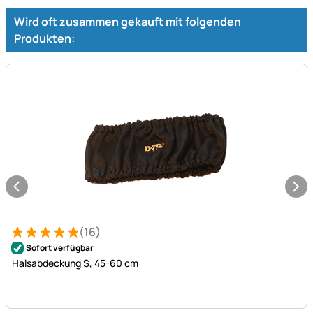
Wird oft zusammen gekauft mit folgenden
Produkten:
(16)
Bewertung: 5 von 5 (16 Bewertungen)
16 Bewertungen
Sofort verfügbar
Halsabdeckung S, 45-60 cm