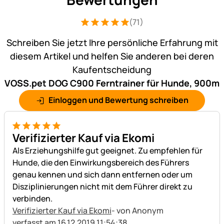
(71)
Bewertung: 5 von 5 (71 Bewertungen)
71 Bewertungen
Schreiben Sie jetzt Ihre persönliche Erfahrung mit
diesem Artikel und helfen Sie anderen bei deren
Kaufentscheidung
VOSS.pet DOG C900 Ferntrainer für Hunde, 900m
Einloggen und Bewertung schreiben
5 von 5
Verifizierter Kauf via Ekomi
Als Erziehungshilfe gut geeignet. Zu empfehlen für
Hunde, die den Einwirkungsbereich des Führers
genau kennen und sich dann entfernen oder um
Disziplinierungen nicht mit dem Führer direkt zu
verbinden.
Verifizierter Kauf via Ekomi
- von Anonym
verfasst am 16.12.2019 11:54:38