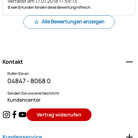
verfasst am 17.01.2018 11:59:13
0 von 0
Kunden fanden diese Bewertung hilfreich.
Alle Bewertungen anzeigen
Fußzeile
Kontakt
Rufen Sie an
04847 - 8068 0
Senden Sie uns eine Nachricht
Kundencenter
Vertrag widerrufen
Kundenservice