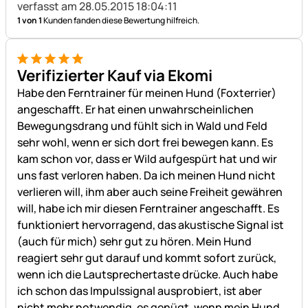
verfasst am 28.05.2015 18:04:11
1 von 1
Kunden fanden diese Bewertung hilfreich.
5 von 5
Verifizierter Kauf via Ekomi
Habe den Ferntrainer für meinen Hund (Foxterrier)
angeschafft. Er hat einen unwahrscheinlichen
Bewegungsdrang und fühlt sich in Wald und Feld
sehr wohl, wenn er sich dort frei bewegen kann. Es
kam schon vor, dass er Wild aufgespürt hat und wir
uns fast verloren haben. Da ich meinen Hund nicht
verlieren will, ihm aber auch seine Freiheit gewähren
will, habe ich mir diesen Ferntrainer angeschafft. Es
funktioniert hervorragend, das akustische Signal ist
(auch für mich) sehr gut zu hören. Mein Hund
reagiert sehr gut darauf und kommt sofort zurück,
wenn ich die Lautsprechertaste drücke. Auch habe
ich schon das Impulssignal ausprobiert, ist aber
nicht mehr notwendig, es genügt, wenn mein Hund