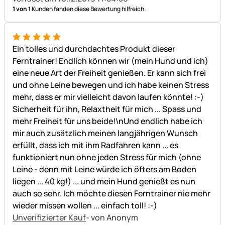
1 von 1
Kunden fanden diese Bewertung hilfreich.
5 von 5
Ein tolles und durchdachtes Produkt dieser
Ferntrainer! Endlich können wir (mein Hund und ich)
eine neue Art der Freiheit genießen. Er kann sich frei
und ohne Leine bewegen und ich habe keinen Stress
mehr, dass er mir vielleicht davon laufen könnte! :-)
Sicherheit für ihn, Relaxtheit für mich ... Spass und
mehr Freiheit für uns beide!\nUnd endlich habe ich
mir auch zusätzlich meinen langjährigen Wunsch
erfüllt, dass ich mit ihm Radfahren kann ... es
funktioniert nun ohne jeden Stress für mich (ohne
Leine - denn mit Leine würde ich öfters am Boden
liegen ... 40 kg!) ... und mein Hund genießt es nun
auch so sehr. Ich möchte diesen Ferntrainer nie mehr
wieder missen wollen ... einfach toll! :-)
Unverifizierter Kauf
- von Anonym