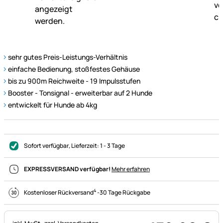
sehr gutes Preis-Leistungs-Verhältnis
einfache Bedienung, stoßfestes Gehäuse
bis zu 900m Reichweite - 19 Impulsstufen
Booster - Tonsignal - erweiterbar auf 2 Hunde
entwickelt für Hunde ab 4kg
Sofort verfügbar
, Lieferzeit:
1 - 3 Tage
EXPRESSVERSAND verfügbar!
Mehr erfahren
4
Kostenloser Rückversand
-
30 Tage Rückgabe
Steuerhinweis: