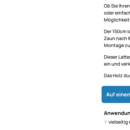
Ob Sie Ihre
oder einfac
Möglichkeit
Der 150cm l
Zaun nach I
Montage zus
Dieser Latt
ein und ver
Das Holz du
Auf einen
Anwendun
vielseiti