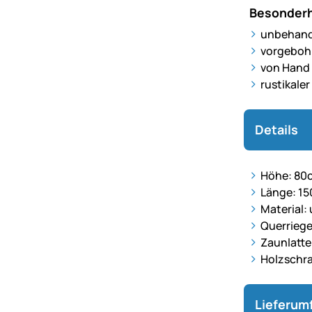
Besonderh
unbehand
vorgebohr
von Hand 
rustikale
Details
Höhe: 80
Länge: 1
Material:
Querriege
Zaunlatt
Holzschra
Lieferum