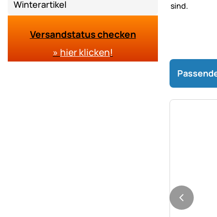
Winterartikel
Versandstatus checken
»
hier klicken
!
Passende
Noch kei