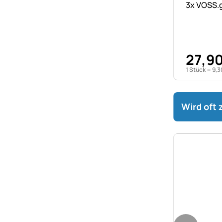
3x VOSS.g
27
,
9
1 Stück =
9
,
3
Wird oft