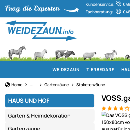
Kundenservice:
048
Fachberatung:
048
WEIDEZAUN
TIERBEDARF
HAU
Haus und Hof
Home
...
Gartenzäune
Staketenzäune
VOSS.g
HAUS UND HOF
Bewertung: 4
2 Bewertung
Produktgaler
Garten & Heimdekoration
Gartenzäune