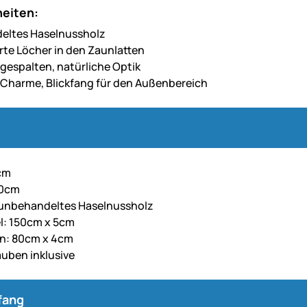
eiten:
eltes Haselnussholz
te Löcher in den Zaunlatten
gespalten, natürliche Optik
r Charme, Blickfang für den Außenbereich
cm
50cm
 unbehandeltes Haselnussholz
l: 150cm x 5cm
en: 80cm x 4cm
uben inklusive
fang