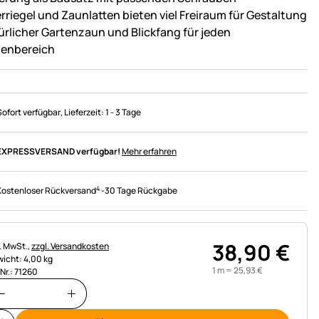
rriegel und Zaunlatten bieten viel Freiraum für Gestaltung
ürlicher Gartenzaun und Blickfang für jeden
enbereich
Sofort verfügbar
, Lieferzeit:
1 - 3 Tage
EXPRESSVERSAND verfügbar!
Mehr erfahren
4
Kostenloser Rückversand
-
30 Tage Rückgabe
38
,
90
€
uerhinweis:
l. MwSt.,
zzgl. Versandkosten
icht: 4,00 kg
1 m =
25
,
93
€
.Nr.: 71260