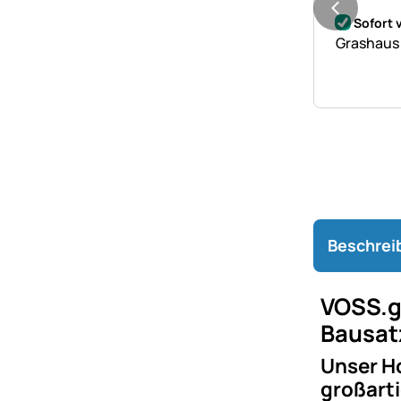
Noch kei
Sofort 
Grashaus 
Beschrei
VOSS.g
Bausat
Unser Ho
großarti