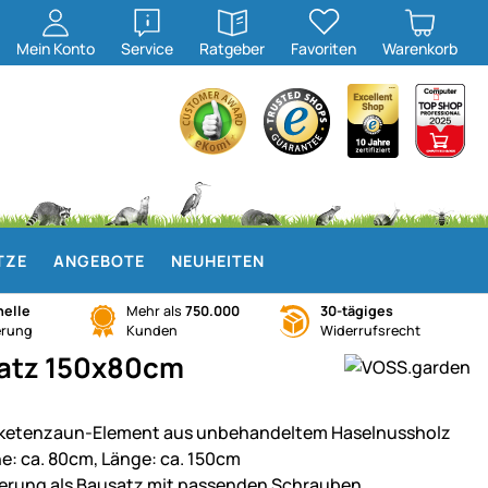
öffnen
öffnen
Mein
Konto
Service
Ratgeber
Favoriten
Warenkorb
TZE
ANGEBOTE
NEUHEITEN
elle
Mehr als
750.000
30-tägiges
erung
Kunden
Widerrufsrecht
satz 150x80cm
ketenzaun-Element aus unbehandeltem Haselnussholz
e: ca. 80cm, Länge: ca. 150cm
ferung als Bausatz mit passenden Schrauben