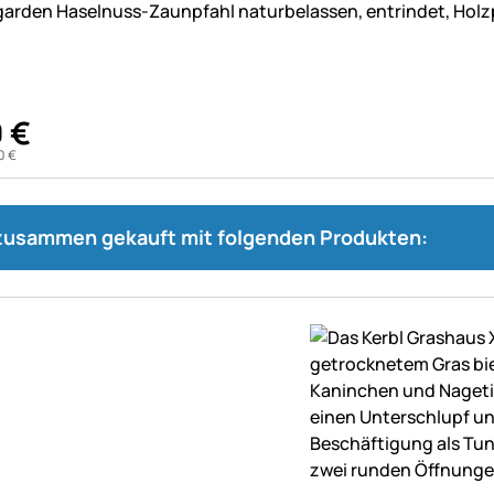
arden Haselnuss-Zaunpfahl naturbelassen, entrindet, Holz
0
€
0
€
 zusammen gekauft mit folgenden Produkten: