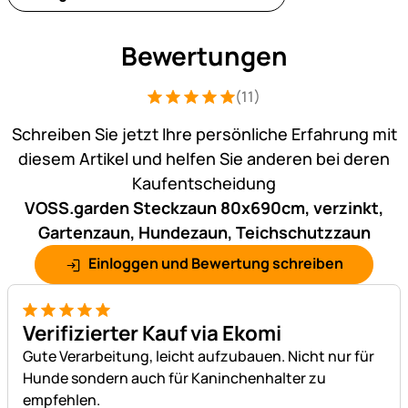
Bewertungen
(11)
Bewertung: 5 von 5 (11 Bewertungen)
11 Bewertungen
Schreiben Sie jetzt Ihre persönliche Erfahrung mit
diesem Artikel und helfen Sie anderen bei deren
Kaufentscheidung
VOSS.garden Steckzaun 80x690cm, verzinkt,
Gartenzaun, Hundezaun, Teichschutzzaun
Einloggen und Bewertung schreiben
5 von 5
Verifizierter Kauf via Ekomi
Gute Verarbeitung, leicht aufzubauen. Nicht nur für
Hunde sondern auch für Kaninchenhalter zu
empfehlen.