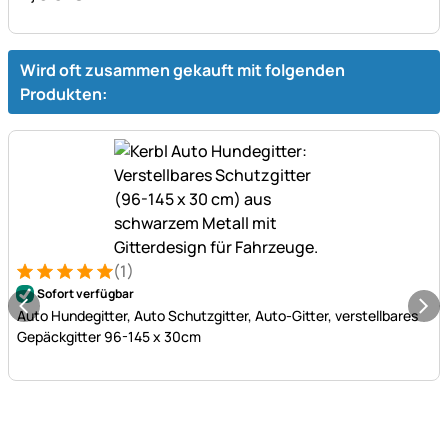
Wird oft zusammen gekauft mit folgenden
Produkten:
(1)
Bewertung: 5 von 5 (1 Bewertungen)
1 Bewertung
Sofort verfügbar
Auto Hundegitter, Auto Schutzgitter, Auto-Gitter, verstellbares
Gepäckgitter 96-145 x 30cm