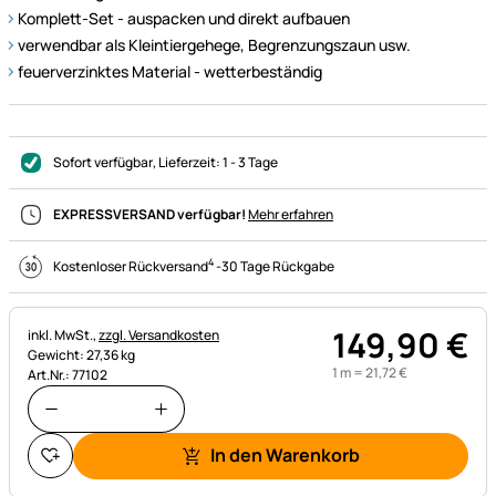
Komplett-Set - auspacken und direkt aufbauen
verwendbar als Kleintiergehege, Begrenzungszaun usw.
feuerverzinktes Material - wetterbeständig
Sofort verfügbar
, Lieferzeit:
1 - 3 Tage
EXPRESSVERSAND verfügbar!
Mehr erfahren
4
Kostenloser Rückversand
-
30 Tage Rückgabe
149
,
90
€
Steuerhinweis:
inkl. MwSt.,
zzgl. Versandkosten
Gewicht: 27,36 kg
1 m =
21
,
72
€
Art.Nr.: 77102
In den Warenkorb