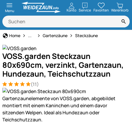
öffnen
Konto
Service
Favoriten
Warenkorb
Menu
Haus und Hof
Home
...
Gartenzäune
Steckzäune
VOSS.garden Steckzaun
80x690cm, verzinkt, Gartenzaun,
Hundezaun, Teichschutzzaun
(11)
Bewertung: 5 von 5 (11 Bewertungen)
11 Bewertungen
Produktgalerie