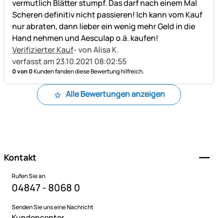
vermutlich Blätter stumpf. Das darf nach einem Mal
Scheren definitiv nicht passieren! Ich kann vom Kauf
nur abraten, dann lieber ein wenig mehr Geld in die
Hand nehmen und Aesculap o.ä. kaufen!
Verifizierter Kauf
- von Alisa K.
verfasst am 23.10.2021 08:02:55
0 von 0
Kunden fanden diese Bewertung hilfreich.
Alle Bewertungen anzeigen
Fußzeile
Kontakt
Rufen Sie an
04847 - 8068 0
Senden Sie uns eine Nachricht
Kundencenter