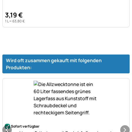
3
,
19
€
1 L =
63
,
80
€
Wird oft zusammen gekauft mit folgenden
Produkten:
Noch keine Bewertungen abgegeben
Sofort verfügbar