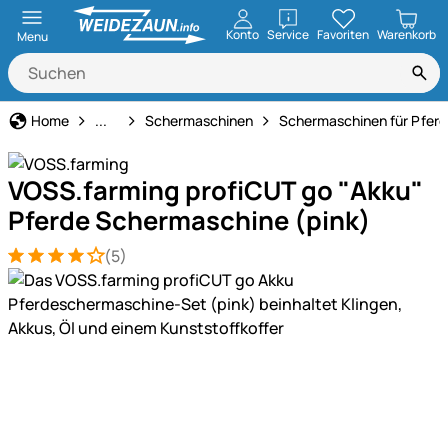
öffnen
Konto
Service
Favoriten
Warenkorb
Menu
Technik für Haus & Hof
Home
...
Schermaschinen
Schermaschinen für Pferd
VOSS.farming profiCUT go "Akku"
Pferde Schermaschine (pink)
(5)
Bewertung: 4 von 5 (5 Bewertungen)
5 Bewertungen
Produktgalerie