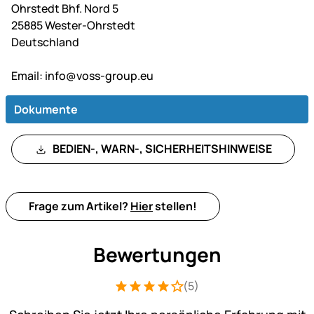
Ohrstedt Bhf. Nord 5
25885 Wester-Ohrstedt
Deutschland
Email:
info@voss-group.eu
Dokumente
BEDIEN-, WARN-, SICHERHEITSHINWEISE
Frage zum Artikel?
Hier
stellen!
Bewertungen
(5)
Bewertung: 4 von 5 (5 Bewertungen)
5 Bewertungen