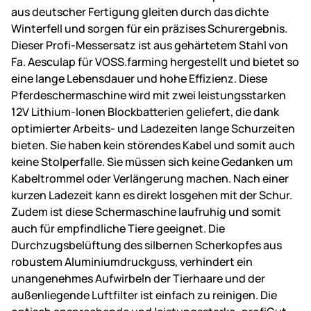
aus deutscher Fertigung gleiten durch das dichte
Winterfell und sorgen für ein präzises Schurergebnis.
Dieser Profi-Messersatz ist aus gehärtetem Stahl von
Fa. Aesculap für VOSS.farming hergestellt und bietet so
eine lange Lebensdauer und hohe Effizienz. Diese
Pferdeschermaschine wird mit zwei leistungsstarken
12V Lithium-Ionen Blockbatterien geliefert, die dank
optimierter Arbeits- und Ladezeiten lange Schurzeiten
bieten. Sie haben kein störendes Kabel und somit auch
keine Stolperfalle. Sie müssen sich keine Gedanken um
Kabeltrommel oder Verlängerung machen. Nach einer
kurzen Ladezeit kann es direkt losgehen mit der Schur.
Zudem ist diese Schermaschine laufruhig und somit
auch für empfindliche Tiere geeignet. Die
Durchzugsbelüftung des silbernen Scherkopfes aus
robustem Aluminiumdruckguss, verhindert ein
unangenehmes Aufwirbeln der Tierhaare und der
außenliegende Luftfilter ist einfach zu reinigen. Die