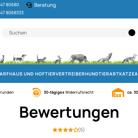
47 80680
Beratung
47 8068333
DARF
HAUS UND HOF
TIERVERTREIBER
HUND
TIERART
KATZE
A
Kunden
30-tägiges
Widerrufsrecht
ca. 3
Bewertungen
(5)
Bewertung: 4 von 5 (5 Bewertungen)
5 Bewertungen