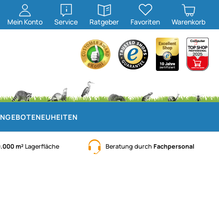
öffnen
öffnen
Mein
Konto
Service
Ratgeber
Favoriten
Warenkorb
NGEBOTE
NEUHEITEN
0.000 m²
Lagerfläche
Beratung durch
Fachpersonal