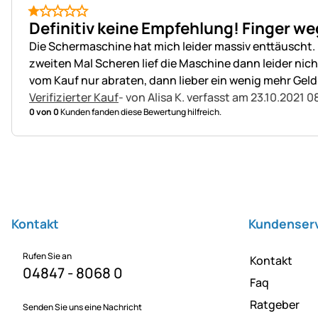
1 von 5
Definitiv keine Empfehlung! Finger we
Die Schermaschine hat mich leider massiv enttäuscht. 
zweiten Mal Scheren lief die Maschine dann leider nich
vom Kauf nur abraten, dann lieber ein wenig mehr Geld
Verifizierter Kauf
- von Alisa K.
verfasst am 23.10.2021 0
0 von 0
Kunden fanden diese Bewertung hilfreich.
Fußzeile
Kontakt
Kundenser
Rufen Sie an
Kontakt
04847 - 8068 0
Faq
Ratgeber
Senden Sie uns eine Nachricht