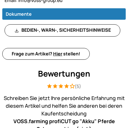
Email:
info@voss-group.eu
Dokumente
BEDIEN-, WARN-, SICHERHEITSHINWEISE
Frage zum Artikel?
Hier
stellen!
Bewertungen
(5)
Bewertung: 4 von 5 (5 Bewertungen)
5 Bewertungen
Schreiben Sie jetzt Ihre persönliche Erfahrung mit
diesem Artikel und helfen Sie anderen bei deren
Kaufentscheidung
VOSS.farming profiCUT go "Akku" Pferde