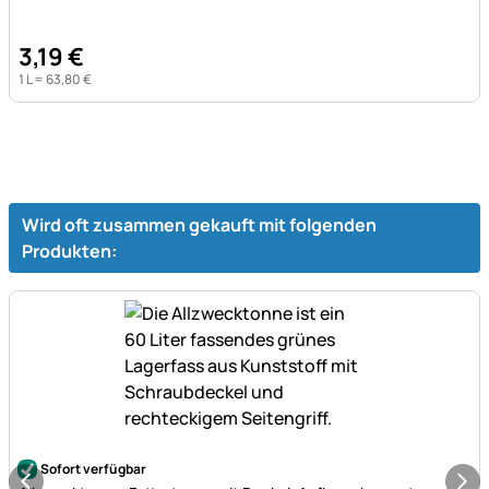
3
,
19
€
1 L =
63
,
80
€
Wird oft zusammen gekauft mit folgenden
Produkten:
Noch keine Bewertungen abgegeben
Sofort verfügbar