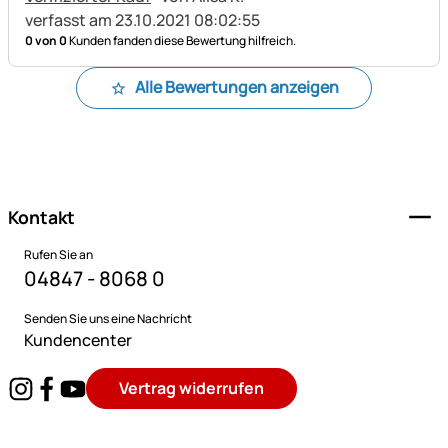
verfasst am 23.10.2021 08:02:55
0 von 0
Kunden fanden diese Bewertung hilfreich.
Alle Bewertungen anzeigen
Fußzeile
Kontakt
Rufen Sie an
04847 - 8068 0
Senden Sie uns eine Nachricht
Kundencenter
Vertrag widerrufen