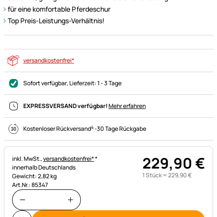
für eine komfortable Pferdeschur
Top Preis-Leistungs-Verhältnis!
versandkostenfrei*
Sofort verfügbar
, Lieferzeit:
1 - 3 Tage
EXPRESSVERSAND verfügbar!
Mehr erfahren
4
Kostenloser Rückversand
-
30 Tage Rückgabe
229
,
90
€
Steuerhinweis:
inkl. MwSt.,
versandkostenfrei*
*
innerhalb Deutschlands
1 Stück =
229
,
90
€
Gewicht: 2,82 kg
Art.Nr.: 85347