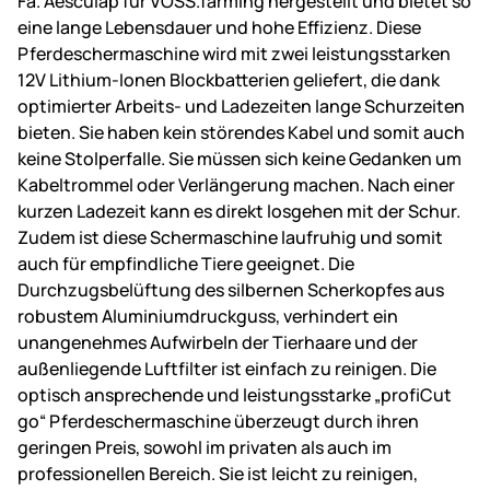
Fa. Aesculap für VOSS.farming hergestellt und bietet so
eine lange Lebensdauer und hohe Effizienz. Diese
Pferdeschermaschine wird mit zwei leistungsstarken
12V Lithium-Ionen Blockbatterien geliefert, die dank
optimierter Arbeits- und Ladezeiten lange Schurzeiten
bieten. Sie haben kein störendes Kabel und somit auch
keine Stolperfalle. Sie müssen sich keine Gedanken um
Kabeltrommel oder Verlängerung machen. Nach einer
kurzen Ladezeit kann es direkt losgehen mit der Schur.
Zudem ist diese Schermaschine laufruhig und somit
auch für empfindliche Tiere geeignet. Die
Durchzugsbelüftung des silbernen Scherkopfes aus
robustem Aluminiumdruckguss, verhindert ein
unangenehmes Aufwirbeln der Tierhaare und der
außenliegende Luftfilter ist einfach zu reinigen. Die
optisch ansprechende und leistungsstarke „profiCut
go“ Pferdeschermaschine überzeugt durch ihren
geringen Preis, sowohl im privaten als auch im
professionellen Bereich. Sie ist leicht zu reinigen,