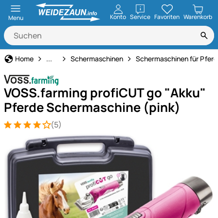
öffnen
Konto
Service
Favoriten
Warenkorb
Menu
Technik für Haus & Hof
Home
...
Schermaschinen
Schermaschinen für Pferd
VOSS.farming profiCUT go "Akku"
Pferde Schermaschine (pink)
(5)
Bewertung: 4 von 5 (5 Bewertungen)
5 Bewertungen
Produktgalerie