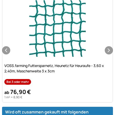
Noch keine Bewertungen abgegeben
VOSS.farming Futtersparnetz, Heunetz für Heuraufe - 3,60 x
2,40m, Maschenweite 3 x 3cm
Bei 3 oder mehr
76
,
90
€
ab
1 m² =
8
,
90
€
Wird oft zusammen gekauft mit folgenden