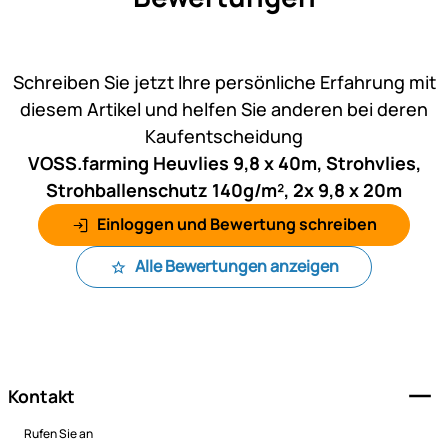
Noch keine Bewertungen ab
Schreiben Sie jetzt Ihre persönliche Erfahrung mit
diesem Artikel und helfen Sie anderen bei deren
Kaufentscheidung
VOSS.farming Heuvlies 9,8 x 40m, Strohvlies,
Strohballenschutz 140g/m², 2x 9,8 x 20m
Einloggen und Bewertung schreiben
Alle Bewertungen anzeigen
Fußzeile
Kontakt
Rufen Sie an