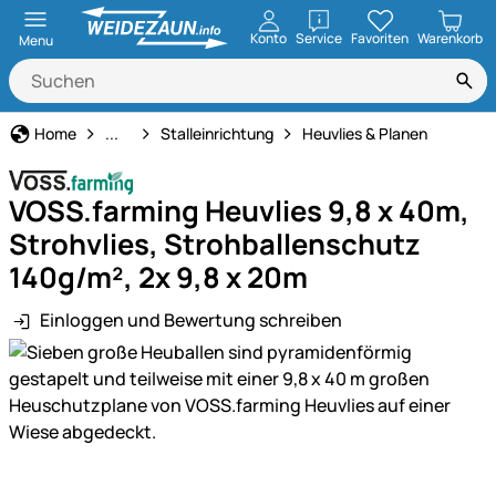
öffnen
Konto
Service
Favoriten
Warenkorb
Menu
Stall- & Tierzuchtbedarf
Home
...
Stalleinrichtung
Heuvlies & Planen
VOSS.farming Heuvlies 9,8 x 40m,
Strohvlies, Strohballenschutz
140g/m², 2x 9,8 x 20m
Einloggen und Bewertung schreiben
Produktgalerie