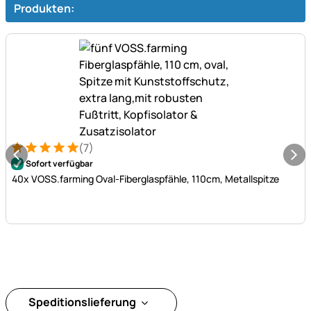
Produkten:
(7)
Bewertung: 5 von 5 (7 Bewertungen)
7 Bewertungen
Sofort verfügbar
40x VOSS.farming Oval-Fiberglaspfähle, 110cm, Metallspitze
Speditionslieferung