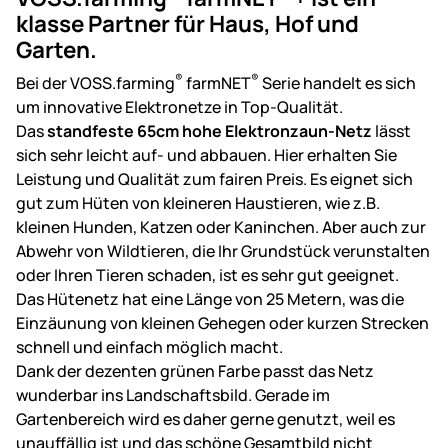
klasse Partner für Haus, Hof und
Garten.
®
®
Bei der VOSS.farming
farmNET
Serie handelt es sich
um innovative Elektronetze in Top-Qualität.
Das
standfeste 65cm hohe Elektronzaun-Netz
lässt
sich sehr leicht auf- und abbauen. Hier erhalten Sie
Leistung und Qualität zum fairen Preis. Es eignet sich
gut zum Hüten von kleineren Haustieren, wie z.B.
kleinen Hunden, Katzen oder Kaninchen. Aber auch zur
Abwehr von Wildtieren, die Ihr Grundstück verunstalten
oder Ihren Tieren schaden, ist es sehr gut geeignet.
Das Hütenetz hat eine Länge von 25 Metern, was die
Einzäunung von kleinen Gehegen oder kurzen Strecken
schnell und einfach möglich macht.
Dank der dezenten grünen Farbe passt das Netz
wunderbar ins Landschaftsbild. Gerade im
Gartenbereich wird es daher gerne genutzt, weil es
unauffällig ist und das schöne Gesamtbild nicht