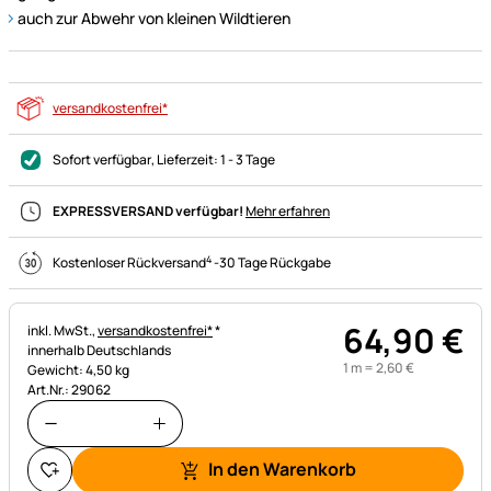
auch zur Abwehr von kleinen Wildtieren
versandkostenfrei*
Sofort verfügbar
, Lieferzeit:
1 - 3 Tage
EXPRESSVERSAND verfügbar!
Mehr erfahren
4
Kostenloser Rückversand
-
30 Tage Rückgabe
64
,
90
€
Steuerhinweis:
inkl. MwSt.,
versandkostenfrei*
*
innerhalb Deutschlands
1 m =
2
,
60
€
Gewicht: 4,50 kg
Art.Nr.: 29062
In den Warenkorb