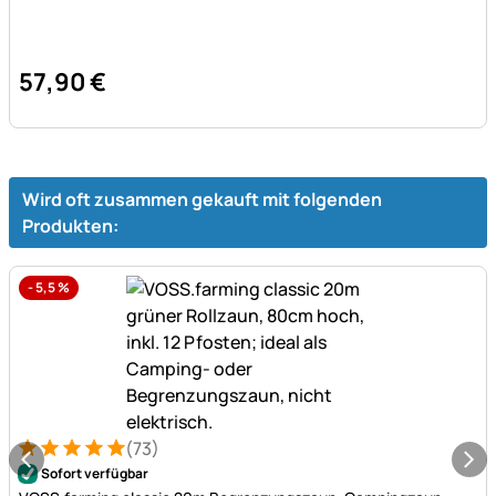
57
,
90
€
Wird oft zusammen gekauft mit folgenden
Produkten:
-
5,5
%
(73)
Bewertung: 5 von 5 (73 Bewertungen)
73 Bewertungen
Sofort verfügbar