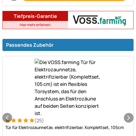
Tiefpreis-Garantie
Hier mehr erfahren.
Passendes Zubehör
(25)
Bewertung: 5 von 5 (25 Bewertungen)
25 Bewertungen
Tür für Elektrozaunnetze, elektrifizierbar, Komplettset, 105cm