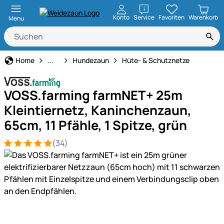
öffnen
Konto
Service
Favoriten
Warenkorb
Menu
Hundezaun & Freilauf
Home
...
Hundezaun
Hüte- & Schutznetze
VOSS.farming farmNET+ 25m
Kleintiernetz, Kaninchenzaun,
65cm, 11 Pfähle, 1 Spitze, grün
(34)
Bewertung: 5 von 5 (34 Bewertungen)
34 Bewertungen
Produktgalerie