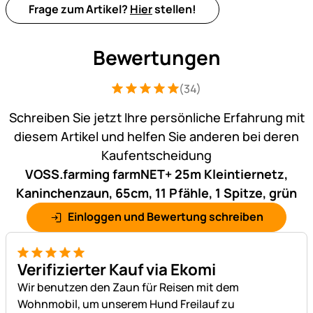
Frage zum Artikel?
Hier
stellen!
Bewertungen
(34)
Bewertung: 5 von 5 (34 Bewertungen)
34 Bewertungen
Schreiben Sie jetzt Ihre persönliche Erfahrung mit
diesem Artikel und helfen Sie anderen bei deren
Kaufentscheidung
VOSS.farming farmNET+ 25m Kleintiernetz,
Kaninchenzaun, 65cm, 11 Pfähle, 1 Spitze, grün
Einloggen und Bewertung schreiben
5 von 5
Verifizierter Kauf via Ekomi
Wir benutzen den Zaun für Reisen mit dem
Wohnmobil, um unserem Hund Freilauf zu