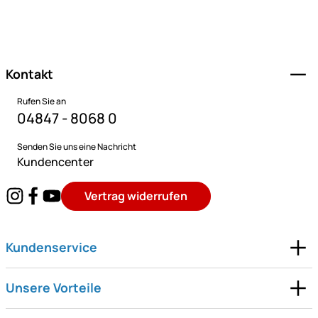
Fußzeile
Kontakt
Rufen Sie an
04847 - 8068 0
Senden Sie uns eine Nachricht
Kundencenter
Vertrag widerrufen
Kundenservice
Unsere Vorteile