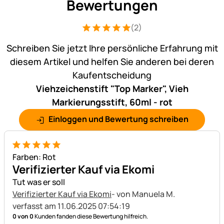
Bewertungen
(2)
Bewertung: 5 von 5 (2 Bewertungen)
2 Bewertungen
Schreiben Sie jetzt Ihre persönliche Erfahrung mit
diesem Artikel und helfen Sie anderen bei deren
Kaufentscheidung
Viehzeichenstift "Top Marker", Vieh
Markierungsstift, 60ml - rot
Einloggen und Bewertung schreiben
5 von 5
Farben: Rot
Verifizierter Kauf via Ekomi
Tut was er soll
Verifizierter Kauf via Ekomi
- von Manuela M.
verfasst am 11.06.2025 07:54:19
0 von 0
Kunden fanden diese Bewertung hilfreich.