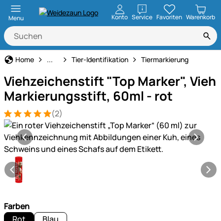
öffnen
Konto
Service
Favoriten
Warenkorb
Menu
Tierbedarf
Home
...
Tier-Identifikation
Tiermarkierung
Viehzeichenstift "Top Marker", Vieh
Markierungsstift, 60ml - rot
(2)
Bewertung: 5 von 5 (2 Bewertungen)
2 Bewertungen
Produktgalerie
Farben
Rot
Blau