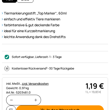
Tiermarkierungsstift „Top Marker“, 60ml
einfach und effektiv Tiere markieren
farbintensive & gut deckende Farbe
ideal für eine Kurzzeitmarkierung
leichte Anwendung dank des Drehstifts
Sofort verfügbar
, Lieferzeit:
1 - 3 Tage
4
Kostenloser Rückversand
-
30 Tage Rückgabe
1
,
19
€
Steuerhinweis:
inkl. MwSt.,
zzgl. Versandkosten
Gewicht: 0,97 kg
1 L =
19
,
83
€
Art.Nr.: 5203461;0