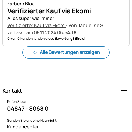
Farben: Blau
Verifizierter Kauf via Ekomi
Alles super wie immer
Verifizierter Kauf via Ekomi
- von Jaqueline S.
verfasst am 08.11.2024 06:54:18
0 von 0
Kunden fanden diese Bewertung hilfreich.
Alle Bewertungen anzeigen
Fußzeile
Kontakt
Rufen Sie an
04847 - 8068 0
Senden Sie uns eine Nachricht
Kundencenter