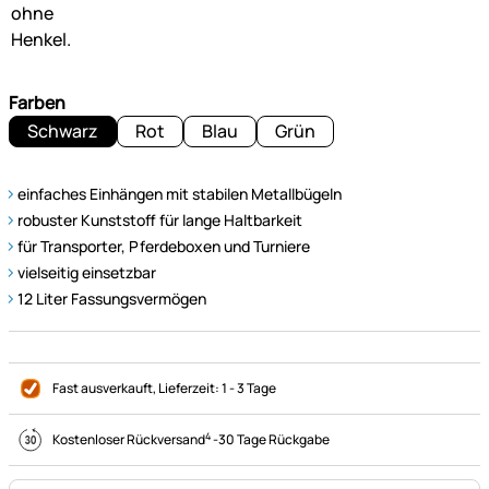
Farben
Schwarz
Rot
Blau
Grün
einfaches Einhängen mit stabilen Metallbügeln
robuster Kunststoff für lange Haltbarkeit
für Transporter, Pferdeboxen und Turniere
vielseitig einsetzbar
12 Liter Fassungsvermögen
Fast ausverkauft
, Lieferzeit:
1 - 3 Tage
4
Kostenloser Rückversand
-
30 Tage Rückgabe