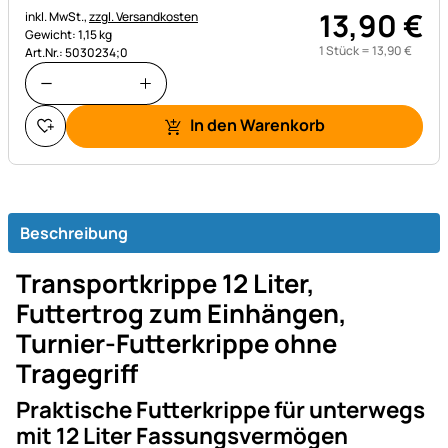
13
,
90
€
Steuerhinweis:
inkl. MwSt.,
zzgl. Versandkosten
Gewicht: 1,15 kg
1 Stück =
13
,
90
€
Art.Nr.: 5030234;0
In den Warenkorb
Beschreibung
Transportkrippe 12 Liter,
Futtertrog zum Einhängen,
Turnier-Futterkrippe ohne
Tragegriff
Praktische Futterkrippe für unterwegs
mit 12 Liter Fassungsvermögen