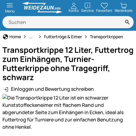
öffnen
Konto
Service
Favoriten
Warenkorb
Menu
Fütterung
Home
...
Futtertröge & Eimer
Transportkrippen
Transportkrippe 12 Liter, Futtertrog
zum Einhängen, Turnier-
Futterkrippe ohne Tragegriff,
schwarz
Einloggen und Bewertung schreiben
Produktgalerie