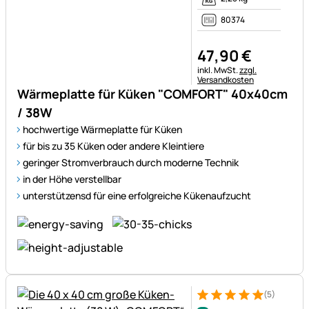
80374
47
,
90
€
Steuerhinweis:
inkl. MwSt.
zzgl.
Versandkosten
Wärmeplatte für Küken "COMFORT" 40x40cm
/ 38W
hochwertige Wärmeplatte für Küken
für bis zu 35 Küken oder andere Kleintiere
geringer Stromverbrauch durch moderne Technik
in der Höhe verstellbar
unterstützensd für eine erfolgreiche Kükenaufzucht
(5)
Bewertung: 5 von 5 (5 Bewer
5 Bewertungen