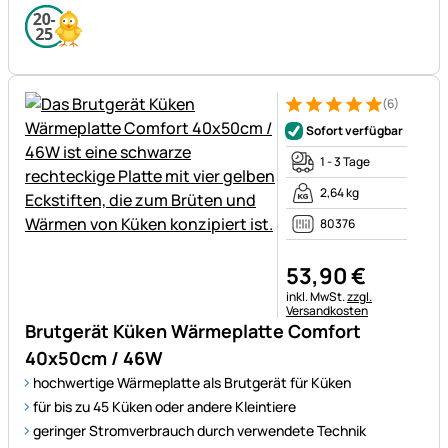
(6)
Bewertung: 5 von 5 (6 Bewer
6 Bewertungen
Sofort verfügbar
1 - 3 Tage
2,64 kg
80376
53
,
90
€
Steuerhinweis:
inkl. MwSt.
zzgl.
Versandkosten
Brutgerät Küken Wärmeplatte Comfort
40x50cm / 46W
hochwertige Wärmeplatte als Brutgerät für Küken
für bis zu 45 Küken oder andere Kleintiere
geringer Stromverbrauch durch verwendete Technik