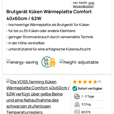
Steuerhinweis:
inkl. MwSt.
zzgl.
Versandkosten
Brutgerät Küken Wärmeplatte Comfort
40x60cm / 62W
hochwertige Wärmeplatte als Brutgerät für Küken
für bis zu 55 Küken oder andere Kleintiere
geringer Stromverbrauch durch verwendete Technik
in der Höhe verstellbar
unterstützend für eine erfolgreiche Kükenaufzucht
(3)
Bewertung: 5 von 5 (3 Bewer
3 Bewertungen
Sofort verfügbar
1 - 3 Tage
3,12 kg
80379