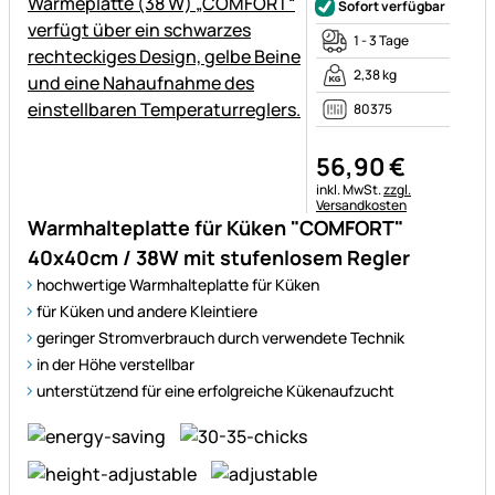
Sofort verfügbar
1 - 3 Tage
2,38 kg
80375
56
,
90
€
Steuerhinweis:
inkl. MwSt.
zzgl.
Versandkosten
Warmhalteplatte für Küken "COMFORT"
40x40cm / 38W mit stufenlosem Regler
hochwertige Warmhalteplatte für Küken
für Küken und andere Kleintiere
geringer Stromverbrauch durch verwendete Technik
in der Höhe verstellbar
unterstützend für eine erfolgreiche Kükenaufzucht