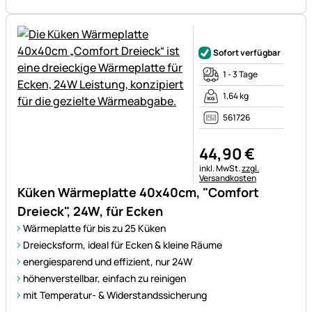
Noch keine Bewertungen ab
Sofort verfügbar
1 - 3 Tage
1,64 kg
561726
44
,
90
€
Steuerhinweis:
inkl. MwSt.
zzgl.
Versandkosten
Küken Wärmeplatte 40x40cm, "Comfort
Dreieck", 24W, für Ecken
Wärmeplatte für bis zu 25 Küken
Dreiecksform, ideal für Ecken & kleine Räume
energiesparend und effizient, nur 24W
höhenverstellbar, einfach zu reinigen
mit Temperatur- & Widerstandssicherung