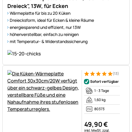
Dreieck", 13W, für Ecken
Wärmeplatte für bis zu 20 Küken
Dreiecksform, ideal für Ecken & kleine Räume
energiesparend und effizient, nur 13W
höhenverstellbar, einfach zu reinigen
mit Temperatur- & Widerstandssicherung
(13)
Bewertung: 5 von 5 (13 Bewe
13 Bewertungen
Sofort verfügbar
1 - 3 Tage
1,60 kg
80373
49
,
90
€
Steuerhinweis:
inkl. MwSt.
zzgl.