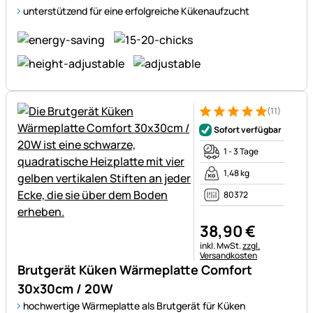
unterstützend für eine erfolgreiche Kükenaufzucht
(11)
Bewertung: 5 von 5 (11 Bewer
11 Bewertungen
Sofort verfügbar
1 - 3 Tage
1,48 kg
80372
38
,
90
€
Steuerhinweis:
inkl. MwSt.
zzgl.
Versandkosten
Brutgerät Küken Wärmeplatte Comfort
30x30cm / 20W
hochwertige Wärmeplatte als Brutgerät für Küken