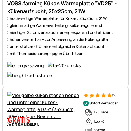
VOSS.farming Küken Wärmeplatte "VD25" -
Kükenaufzucht, 25x25cm, 21W
hochwertige Wärmeplatte für Küken, 25x25cm, 21W
gleichmäßige Wärmeverteilung, selbstregulierend
niedriger Stromverbrauch, energiesparend und effizient
höhenverstellbar - zur Anpassung an die Kükengröße
unterstützend für eine erfolgreiche Kükenaufzucht
mit Thermosicherung gegen Überhitzen
(2)
Bewertung: 5 von 5 (2 Bewer
2 Bewertungen
Sofort verfügbar
1 - 3 Tage
1,53 kg
561760