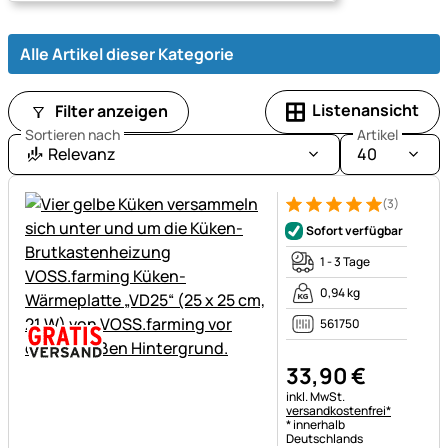
Alle Artikel dieser Kategorie
Listenansicht
Filter anzeigen
Sortieren nach
Artikel
Relevanz
40
(3)
Bewertung: 5 von 5 (3 Bewer
3 Bewertungen
Sofort verfügbar
1 - 3 Tage
0,94 kg
561750
33
,
90
€
Steuerhinweis:
inkl. MwSt.
versandkostenfrei*
* innerhalb
Deutschlands