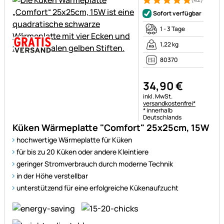
Bewertung: 5 von 5 (42 Bewe
42 Bewertungen
Sofort verfügbar
1 - 3 Tage
1,22 kg
80370
34
,
90
€
Steuerhinweis:
inkl. MwSt.
versandkostenfrei*
* innerhalb
Deutschlands
Küken Wärmeplatte "Comfort" 25x25cm, 15W
hochwertige Wärmeplatte für Küken
für bis zu 20 Küken oder andere Kleintiere
geringer Stromverbrauch durch moderne Technik
in der Höhe verstellbar
unterstützend für eine erfolgreiche Kükenaufzucht