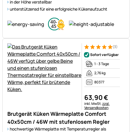
in der Höhe verstellbar
unterstützensd für eine erfolgreiche Kükenaufzucht
(3)
Bewertung: 5 von 5 (3 Bewer
3 Bewertungen
Sofort verfügbar
1 - 3 Tage
2,76 kg
80377
63
,
90
€
Steuerhinweis:
inkl. MwSt.
zzgl.
Versandkosten
Brutgerät Küken Wärmeplatte Comfort
40x50cm / 46W mit stufenlosem Regler
hochwertige Wärmeplatte mit Temperaturregler als