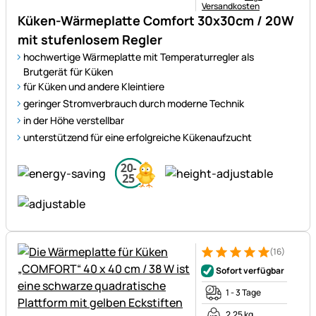
Versandkosten
Küken-Wärmeplatte Comfort 30x30cm / 20W
mit stufenlosem Regler
hochwertige Wärmeplatte mit Temperaturregler als
Brutgerät für Küken
für Küken und andere Kleintiere
geringer Stromverbrauch durch moderne Technik
in der Höhe verstellbar
unterstützend für eine erfolgreiche Kükenaufzucht
(16)
Bewertung: 5 von 5 (16 Bewe
16 Bewertungen
Sofort verfügbar
1 - 3 Tage
2,25 kg