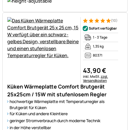
(10)
Bewertung: 5 von 5 (10 Bewe
10 Bewertungen
Sofort verfügbar
1 - 3 Tage
1,35 kg
80371
43
,
90
€
Steuerhinweis:
inkl. MwSt.
zzgl.
Versandkosten
Küken Wärmeplatte Comfort Brutgerät
25x25cm / 15W mit stufenlosem Regler
hochwertige Wärmeplatte mit Temperaturregler als
Brutgerät für Küken
für Küken und andere Kleintiere
geringer Stromverbrauch durch moderne Technik
in der Höhe verstellbar