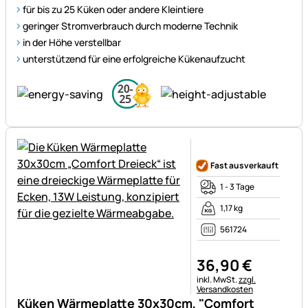
für bis zu 25 Küken oder andere Kleintiere
geringer Stromverbrauch durch moderne Technik
in der Höhe verstellbar
unterstützend für eine erfolgreiche Kükenaufzucht
Noch keine Bewertungen ab
Fast ausverkauft
1 - 3 Tage
1,17 kg
561724
36
,
90
€
Steuerhinweis:
inkl. MwSt.
zzgl.
Versandkosten
Küken Wärmeplatte 30x30cm, "Comfort