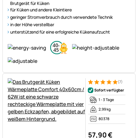
Brutgerät für Küken
für Küken und andere Kleintiere
geringer Stromverbrauch durch verwendete Technik
in der Höhe verstellbar
unterstützend für eine erfolgreiche Kükenaufzucht
(7)
Bewertung: 5 von 5 (7 Bewer
7 Bewertungen
Sofort verfügbar
1 - 3 Tage
2,99 kg
80378
57
,
90
€