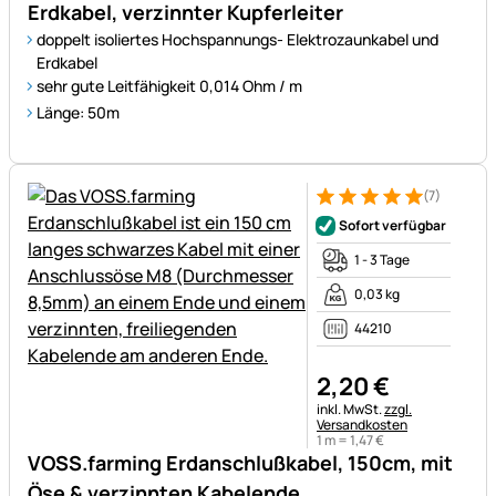
Erdkabel, verzinnter Kupferleiter
doppelt isoliertes Hochspannungs- Elektrozaunkabel und
Erdkabel
sehr gute Leitfähigkeit 0,014 Ohm / m
Länge: 50m
(7)
Bewertung: 5 von 5 (7 Bewer
7 Bewertungen
Sofort verfügbar
1 - 3 Tage
0,03 kg
44210
2
,
20
€
Steuerhinweis:
inkl. MwSt.
zzgl.
Versandkosten
1 m =
1
,
47
€
VOSS.farming Erdanschlußkabel, 150cm, mit
Öse & verzinnten Kabelende