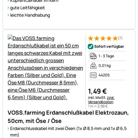
Kupferlitzenader im Kern
gute Leitfähigkeit
leichte Handhabung
(7)
Bewertung: 5 von 5 (7 Bewer
7 Bewertungen
Sofort verfügbar
1 - 3 Tage
0,01 kg
44205
1
,
49
€
Steuerhinweis:
inkl. MwSt.
zzgl.
Versandkosten
1 m =
2
,
98
€
VOSS.farming Erdanschlußkabel Elektrozaun,
50cm, mit Öse / Öse
Erdanschlusskabel mit zwei Ösen (1x Ø 8,5 mm und 1x Ø 6,5
mm)