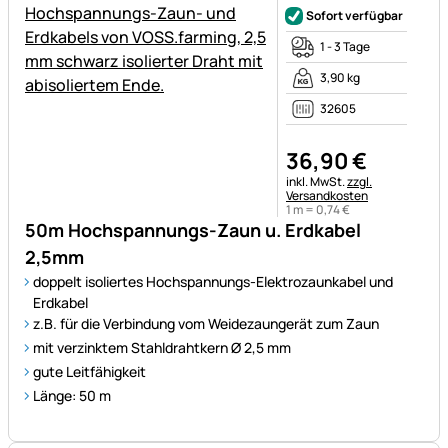
Sofort verfügbar
1 - 3 Tage
3,90 kg
32605
36
,
90
€
Steuerhinweis:
inkl. MwSt.
zzgl.
Versandkosten
1 m =
0
,
74
€
50m Hochspannungs-Zaun u. Erdkabel
2,5mm
doppelt isoliertes Hochspannungs-Elektrozaunkabel und
Erdkabel
z.B. für die Verbindung vom Weidezaungerät zum Zaun
mit verzinktem Stahldrahtkern Ø 2,5 mm
gute Leitfähigkeit
Länge: 50 m