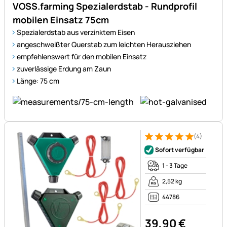
VOSS.farming Spezialerdstab - Rundprofil
mobilen Einsatz 75cm
Spezialerdstab aus verzinktem Eisen
angeschweißter Querstab zum leichten Herausziehen
empfehlenswert für den mobilen Einsatz
zuverlässige Erdung am Zaun
Länge: 75 cm
(4)
Bewertung: 5 von 5 (4 Bewer
4 Bewertungen
Sofort verfügbar
1 - 3 Tage
2,52 kg
44786
39
,
90
€