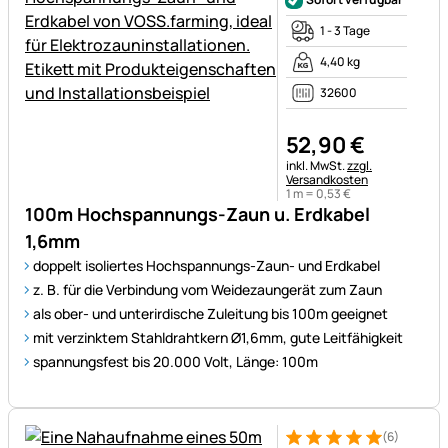
1 - 3 Tage
4,40 kg
32600
52
,
90
€
Steuerhinweis:
inkl. MwSt.
zzgl.
Versandkosten
1 m =
0
,
53
€
100m Hochspannungs-Zaun u. Erdkabel
1,6mm
doppelt isoliertes Hochspannungs-Zaun- und Erdkabel
z. B. für die Verbindung vom Weidezaungerät zum Zaun
als ober- und unterirdische Zuleitung bis 100m geeignet
mit verzinktem Stahldrahtkern Ø1,6mm, gute Leitfähigkeit
spannungsfest bis 20.000 Volt, Länge: 100m
(6)
Bewertung: 5 von 5 (6 Bewer
6 Bewertungen