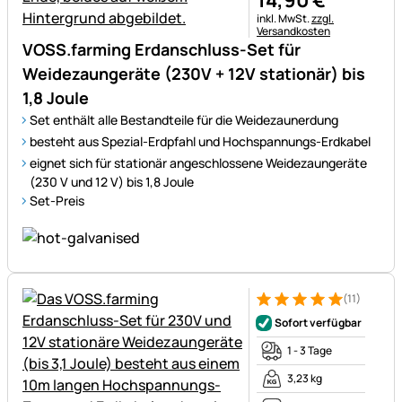
14
,
90
€
Steuerhinweis:
inkl. MwSt.
zzgl.
Versandkosten
VOSS.farming Erdanschluss-Set für
Weidezaungeräte (230V + 12V stationär) bis
1,8 Joule
Set enthält alle Bestandteile für die Weidezaunerdung
besteht aus Spezial-Erdpfahl und Hochspannungs-Erdkabel
eignet sich für stationär angeschlossene Weidezaungeräte
(230 V und 12 V) bis 1,8 Joule
Set-Preis
(11)
Bewertung: 5 von 5 (11 Bewer
11 Bewertungen
Sofort verfügbar
1 - 3 Tage
3,23 kg