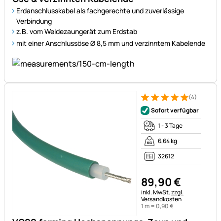
Erdanschlusskabel als fachgerechte und zuverlässige
Verbindung
z.B. vom Weidezaungerät zum Erdstab
mit einer Anschlussöse Ø 8,5 mm und verzinntem Kabelende
(4)
Bewertung: 5 von 5 (4 Bewer
4 Bewertungen
Sofort verfügbar
1 - 3 Tage
6,64 kg
32612
89
,
90
€
Steuerhinweis:
inkl. MwSt.
zzgl.
Versandkosten
1 m =
0
,
90
€