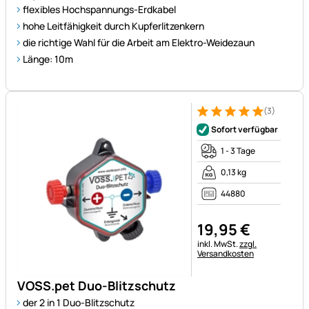
flexibles Hochspannungs-Erdkabel
hohe Leitfähigkeit durch Kupferlitzenkern
die richtige Wahl für die Arbeit am Elektro-Weidezaun
Länge: 10m
(3)
Bewertung: 5 von 5 (3 Bewer
3 Bewertungen
Sofort verfügbar
1 - 3 Tage
0,13 kg
44880
19
,
95
€
Steuerhinweis:
inkl. MwSt.
zzgl.
Versandkosten
VOSS.pet Duo-Blitzschutz
der 2 in 1 Duo-Blitzschutz