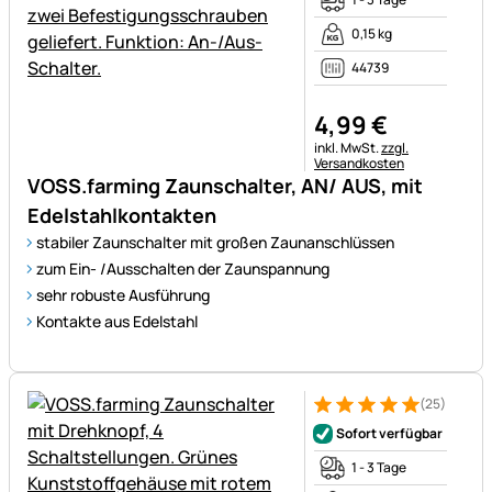
0,15 kg
44739
4
,
99
€
Steuerhinweis:
inkl. MwSt.
zzgl.
Versandkosten
VOSS.farming Zaunschalter, AN/ AUS, mit
Edelstahlkontakten
stabiler Zaunschalter mit großen Zaunanschlüssen
zum Ein- /Ausschalten der Zaunspannung
sehr robuste Ausführung
Kontakte aus Edelstahl
(25)
Bewertung: 5 von 5 (25 Bewe
25 Bewertungen
Sofort verfügbar
1 - 3 Tage