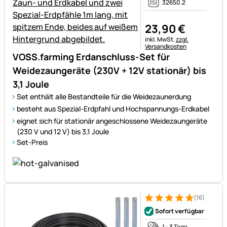
32650.2
23
,
90
€
Steuerhinweis:
inkl. MwSt.
zzgl.
Versandkosten
VOSS.farming Erdanschluss-Set für
Weidezaungeräte (230V + 12V stationär) bis
3,1 Joule
Set enthält alle Bestandteile für die Weidezaunerdung
besteht aus Spezial-Erdpfahl und Hochspannungs-Erdkabel
eignet sich für stationär angeschlossene Weidezaungeräte
(230 V und 12 V) bis 3,1 Joule
Set-Preis
(16)
Bewertung: 5 von 5 (16 Bewe
16 Bewertungen
Sofort verfügbar
1 - 3 Tage