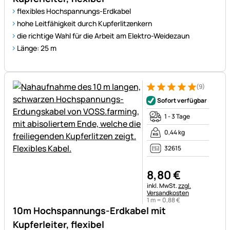
flexibles Hochspannungs-Erdkabel
hohe Leitfähigkeit durch Kupferlitzenkern
die richtige Wahl für die Arbeit am Elektro-Weidezaun
Länge: 25 m
(9)
Bewertung: 5 von 5 (9 Bewer
9 Bewertungen
Sofort verfügbar
1 - 3 Tage
0,44 kg
32615
8
,
80
€
Steuerhinweis:
inkl. MwSt.
zzgl.
Versandkosten
1 m =
0
,
88
€
10m Hochspannungs-Erdkabel mit
Kupferleiter, flexibel