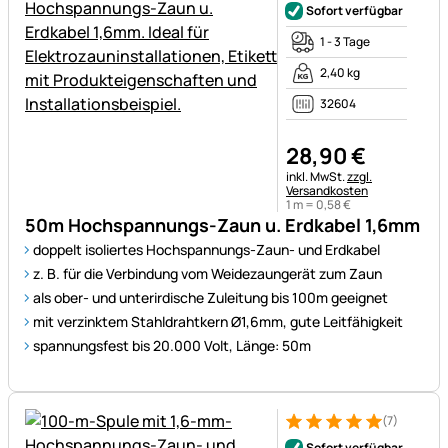
Sofort verfügbar
1 - 3 Tage
2,40 kg
32604
28
,
90
€
Steuerhinweis:
inkl. MwSt.
zzgl.
Versandkosten
1 m =
0
,
58
€
50m Hochspannungs-Zaun u. Erdkabel 1,6mm
doppelt isoliertes Hochspannungs-Zaun- und Erdkabel
z. B. für die Verbindung vom Weidezaungerät zum Zaun
als ober- und unterirdische Zuleitung bis 100m geeignet
mit verzinktem Stahldrahtkern Ø1,6mm, gute Leitfähigkeit
spannungsfest bis 20.000 Volt, Länge: 50m
(7)
Bewertung: 5 von 5 (7 Bewer
7 Bewertungen
Sofort verfügbar