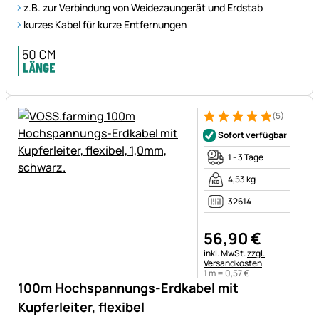
z.B. zur Verbindung von Weidezaungerät und Erdstab
kurzes Kabel für kurze Entfernungen
(5)
Bewertung: 5 von 5 (5 Bewer
5 Bewertungen
Sofort verfügbar
1 - 3 Tage
4,53 kg
32614
56
,
90
€
Steuerhinweis:
inkl. MwSt.
zzgl.
Versandkosten
1 m =
0
,
57
€
100m Hochspannungs-Erdkabel mit
Kupferleiter, flexibel