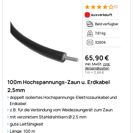
(1)
Bewertung: 4 von 5 (1 Bewert
1 Bewertung
ausverkauft
Bald verfügbar
7,61 kg
32606
65
,
90
€
Steuerhinweis:
inkl. MwSt.
zzgl.
Versandkosten
1 m =
0
,
66
€
100m Hochspannungs-Zaun u. Erdkabel
2,5mm
doppelt isoliertes Hochspannungs-Elektrozaunkabel und
Erdkabel
z.B. für die Verbindung vom Weidezaungerät zum Zaun
mit verzinktem Stahldrahtkern Ø 2,5 mm
gute Leitfähigkeit
Länge: 100 m