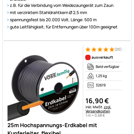
z.B. für die Verbindung vom Weidezaungerät zum Zaun
mit verzinktem Stahldrahtkern Ø 2,5 mm
spannungsfest bis 20.000 Volt, Länge: 500 m
gute Leitfähigkeit, für Entfernungen über 100m geeignet
(20)
Bewertung: 5 von 5 (20 Bewe
20 Bewertungen
ausverkauft
Bald verfügbar
1,25 kg
32619
16
,
90
€
Steuerhinweis:
inkl. MwSt.
zzgl.
Versandkosten
1 m =
0
,
68
€
25m Hochspannungs-Erdkabel mit
Kupferleiter, flexibel