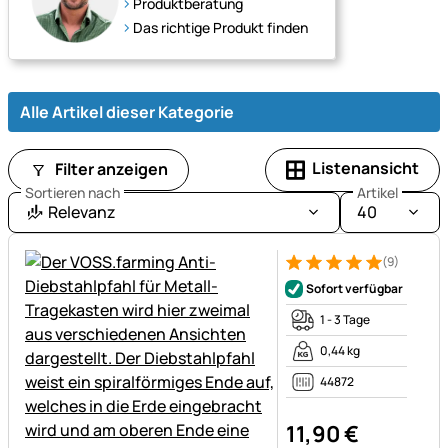
Produktberatung
für
Das richtige Produkt finden
jede
Jahreszeit
und
Wetterlage.
Alle Artikel dieser Kategorie
Listenansicht
Filter anzeigen
Sortieren nach
Artikel
Relevanz
40
(9)
Bewertung: 5 von 5 (9 Bewer
9 Bewertungen
Sofort verfügbar
1 - 3 Tage
0,44 kg
44872
11
,
90
€