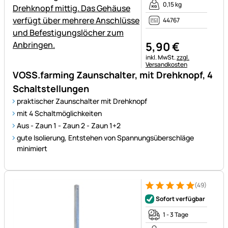
0,15 kg
44767
5
,
90
€
Steuerhinweis:
inkl. MwSt.
zzgl.
Versandkosten
VOSS.farming Zaunschalter, mit Drehknopf, 4
Schaltstellungen
praktischer Zaunschalter mit Drehknopf
mit 4 Schaltmöglichkeiten
Aus - Zaun 1 - Zaun 2 - Zaun 1+2
gute Isolierung, Entstehen von Spannungsüberschläge
minimiert
(49)
Bewertung: 5 von 5 (49 Bewe
49 Bewertungen
Sofort verfügbar
1 - 3 Tage