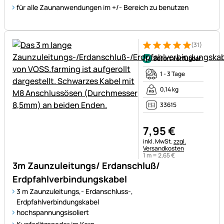
für alle Zaunanwendungen im +/- Bereich zu benutzen
(31)
Bewertung: 5 von 5 (31 Bewe
31 Bewertungen
Sofort verfügbar
1 - 3 Tage
0,14 kg
33615
7
,
95
€
Steuerhinweis:
inkl. MwSt.
zzgl.
Versandkosten
1 m =
2
,
65
€
3m Zaunzuleitungs/ Erdanschluß/
Erdpfahlverbindungskabel
3 m Zaunzuleitungs,- Erdanschluss-,
Erdpfahlverbindungskabel
hochspannungsisoliert