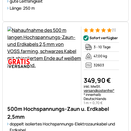
gute Leitfähigkeit
Länge: 250 m
(1)
Bewertung: 5 von 5 (1 Bewert
1 Bewertung
Sofort verfügbar
3 - 10 Tage
47,00 kg
32603
349
,
90
€
Steuerhinweis:
inkl. MwSt.
versandkostenfrei*
* innerhalb
Deutschlands
1 m =
0
,
70
€
500m Hochspannungs-Zaun u. Erdkabel
2,5mm
doppelt isoliertes Hochspannungs-Elektrozaunkabel und
Erdkabel