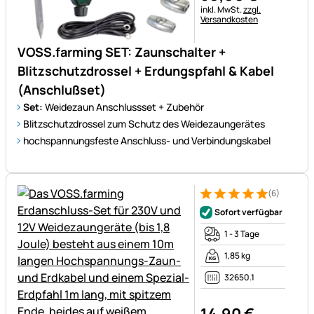
Steuerhinweis:
inkl. MwSt.
zzgl.
Versandkosten
VOSS.farming SET: Zaunschalter +
Blitzschutzdrossel + Erdungspfahl & Kabel
(Anschlußset)
Set:
Weidezaun Anschlussset + Zubehör
Blitzschutzdrossel zum Schutz des Weidezaungerätes
hochspannungsfeste Anschluss- und Verbindungskabel
(6)
Bewertung: 5 von 5 (6 Bewer
6 Bewertungen
Sofort verfügbar
1 - 3 Tage
1,85 kg
32650.1