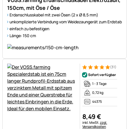
VOSS.farming Erdanschlußkabel Elektrozaun,
150cm, mit Öse / Öse
Erdanschlusskabel mit zwei Ösen (2 x Ø 8,5 mm)
unkomplizierte Verbindung vom Weidezaungerät zum Erdstab
einfach zu befestigen
Länge: 150 cm
(31)
Bewertung: 5 von 5 (31 Bewe
31 Bewertungen
Sofort verfügbar
1 - 3 Tage
0,72 kg
44375
8
,
49
€
Steuerhinweis:
inkl. MwSt.
zzgl.
Versandkosten