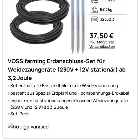
5,07 kg
32650.3
37
,
50
€
Steuerhinweis:
inkl. MwSt.
zzgl.
Versandkosten
VOSS.farming Erdanschluss-Set für
Weidezaungeräte (230V + 12V stationär) ab
3,2 Joule
Set enthält alle Bestandteile für die Weidezaunerdung
besteht aus Spezial-Erdpfahl und Hochspannungs-Erdkabel
eignet sich für stationär angeschlossene Weidezaungeräte
(230 V und 12 V) ab 3,2 Joule
Set-Preis