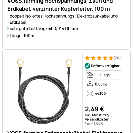
VOSS.farming Hochspannungs-Zaun und
Erdkabel, verzinnter Kupferleiter, 100 m
doppelt isoliertes Hochspannungs- Elektrozaunkabel und
Erdkabel
sehr gute Leitfähigkeit 0,014 Ohm/m
Länge: 100m
(20)
Bewertung: 5 von 5 (20 Bewe
20 Bewertungen
Sofort verfügbar
1 - 3 Tage
0,03 kg
44300
2
,
49
€
Steuerhinweis:
inkl. MwSt.
zzgl.
Versandkosten
1 m =
1
,
66
€