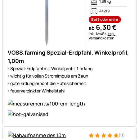
1,39 kg
44219
Bei 3 oder mehr
6
,
30
€
ab
Steuerhinweis:
inkl. MwSt.
zzgl.
Versandkosten
VOSS.farming Spezial-Erdpfahl, Winkelprofil,
1,00m
Spezial-Erdpfahl mit Winkelprofil, 1 m lang
wichtig für vollen Stromimpuls am Zaun
gute Erdung erhöht die Hütesicherheit
feuerverzinkter Winkelstahl
(11)
Bewertung: 5 von 5 (11 Bewer
11 Bewertungen