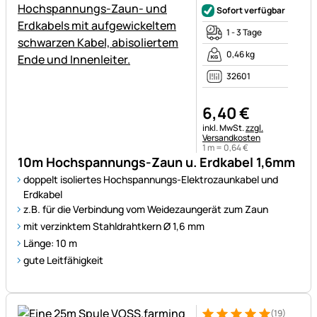
Sofort verfügbar
1 - 3 Tage
0,46 kg
32601
6
,
40
€
Steuerhinweis:
inkl. MwSt.
zzgl.
Versandkosten
1 m =
0
,
64
€
10m Hochspannungs-Zaun u. Erdkabel 1,6mm
doppelt isoliertes Hochspannungs-Elektrozaunkabel und
Erdkabel
z.B. für die Verbindung vom Weidezaungerät zum Zaun
mit verzinktem Stahldrahtkern Ø 1,6 mm
Länge: 10 m
gute Leitfähigkeit
(19)