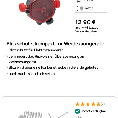
0,13 kg
44755
12
,
90
€
Steuerhinweis:
inkl. MwSt.
zzgl.
Versandkosten
Blitzschutz, kompakt für Weidezaungeräte
Blitzschutz für Elektrozaungerät
vermindert das Risiko einer Überspannung am
Weidezaungerät
Blitz wird über eine Funkenstrecke in die Erde geleitet
auch nachträglich einsetzbar
(7)
Bewertung: 5 von 5 (7 Bewer
7 Bewertungen
Sofort verfügbar