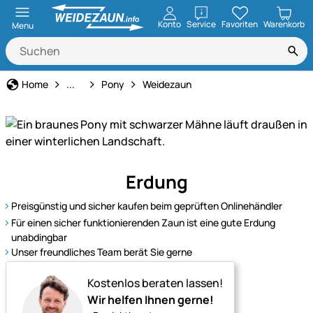
öffnen
Konto
Service
Favoriten
Warenkorb
Menu
Tierart
Home
...
Pony
Weidezaun
Entdecken
Erdung
Sie
unser
Preisgünstig und sicher kaufen beim geprüften Onlinehändler
Sortiment
Für einen sicher funktionierenden Zaun ist eine gute Erdung
für
unabdingbar
Ponys
Unser freundliches Team berät Sie gerne
–
Kostenlos beraten lassen!
bestens
Wir helfen Ihnen gerne!
ausgestattet