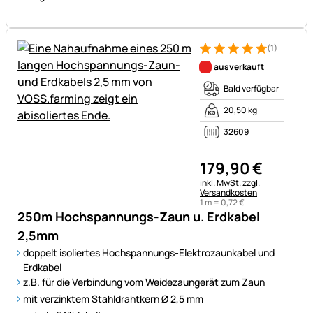
(1)
Bewertung: 5 von 5 (1 Bewert
1 Bewertung
ausverkauft
Bald verfügbar
20,50 kg
32609
179
,
90
€
Steuerhinweis:
inkl. MwSt.
zzgl.
Versandkosten
1 m =
0
,
72
€
250m Hochspannungs-Zaun u. Erdkabel
2,5mm
doppelt isoliertes Hochspannungs-Elektrozaunkabel und
Erdkabel
z.B. für die Verbindung vom Weidezaungerät zum Zaun
mit verzinktem Stahldrahtkern Ø 2,5 mm