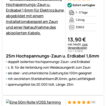
Bewertung: 5 von 5 (19 Bewe
19 Bewertungen
Sofort verfügbar
1 - 3 Tage
1,24 kg
32602
13
,
90
€
Steuerhinweis:
inkl. MwSt.
zzgl.
Versandkosten
1 m =
0
,
56
€
25m Hochspannungs-Zaun u. Erdkabel 1,6mm
doppelt isoliertes Hochspannungs-Zaun- und Erdkabel
z. B. für die Verbindung vom Weidezaungerät zum Zaun
als ober- und unterirdische Zuleitung bis 100m geeignet
mit verzinktem Stahldrahtkern Ø1,6mm, gute Leitfähigkeit
spannungsfest bis 20.000 Volt, Länge: 25m
(18)
Bewertung: 5 von 5 (18 Bewe
18 Bewertungen