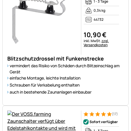
1 - 3 Tage
0,34 kg
44732
10
,
90
€
Steuerhinweis:
inkl. MwSt.
zzgl.
Versandkosten
Blitzschutzdrossel mit Funkenstrecke
vermindert das Risiko von Schäden durch Blitzeinschlag am
Gerät
einfache Montage, leichte Installation
Schrauben für Verkabelung enthalten
auch in bestehende Zaunanlagen einbaubar
(17)
Bewertung: 5 von 5 (17 Bewer
17 Bewertungen
Sofort verfügbar
1 - 3 Tage