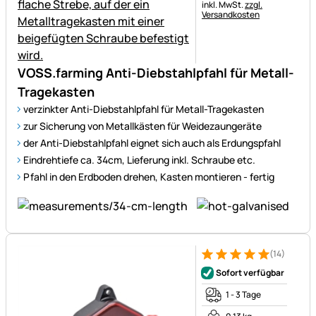
Steuerhinweis:
inkl. MwSt.
zzgl.
Versandkosten
VOSS.farming Anti-Diebstahlpfahl für Metall-
Tragekasten
verzinkter Anti-Diebstahlpfahl für Metall-Tragekasten
zur Sicherung von Metallkästen für Weidezaungeräte
der Anti-Diebstahlpfahl eignet sich auch als Erdungspfahl
Eindrehtiefe ca. 34cm, Lieferung inkl. Schraube etc.
Pfahl in den Erdboden drehen, Kasten montieren - fertig
(14)
Bewertung: 5 von 5 (14 Bewe
14 Bewertungen
Sofort verfügbar
1 - 3 Tage