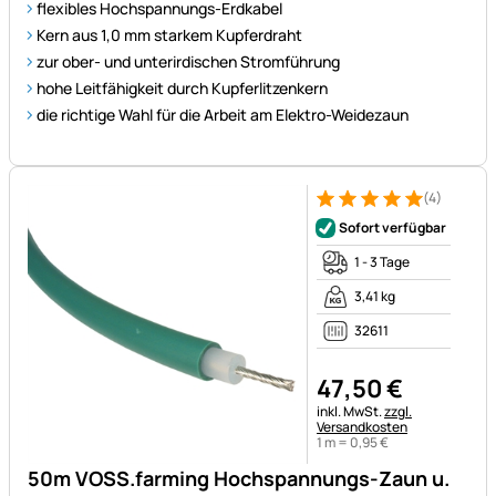
flexibles Hochspannungs-Erdkabel
Kern aus 1,0 mm starkem Kupferdraht
zur ober- und unterirdischen Stromführung
hohe Leitfähigkeit durch Kupferlitzenkern
die richtige Wahl für die Arbeit am Elektro-Weidezaun
(4)
Bewertung: 5 von 5 (4 Bewer
4 Bewertungen
Sofort verfügbar
1 - 3 Tage
3,41 kg
32611
47
,
50
€
Steuerhinweis:
inkl. MwSt.
zzgl.
Versandkosten
1 m =
0
,
95
€
50m VOSS.farming Hochspannungs-Zaun u.