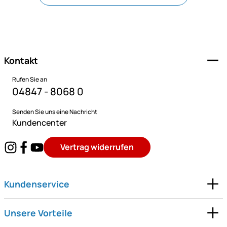
Fußzeile
Kontakt
Rufen Sie an
04847 - 8068 0
Senden Sie uns eine Nachricht
Kundencenter
Vertrag widerrufen
Kundenservice
Unsere Vorteile