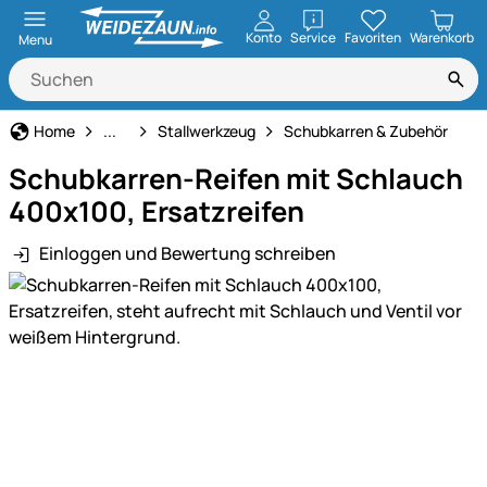
öffnen
Konto
Service
Favoriten
Warenkorb
Menu
Haus und Hof
Home
...
Stallwerkzeug
Schubkarren & Zubehör
Schubkarren-Reifen mit Schlauch
400x100, Ersatzreifen
Einloggen und Bewertung schreiben
Produktgalerie