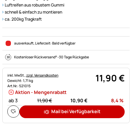
Luftreifen aus robustem Gummi
schnell & einfach zu montieren
ca. 200kg Tragkraft
ausverkauft
, Lieferzeit:
Bald verfügbar
4
Kostenloser Rückversand
-
30 Tage Rückgabe
11
,
90
€
Steuerhinweis:
inkl. MwSt.,
zzgl. Versandkosten
Gewicht: 1,71 kg
Art.Nr.: 521015
Aktion - Mengenrabatt
statt:
Rab
ab 3
11,
90
€
10,
90
€
8,4
%
Mail bei Verfügbarkeit