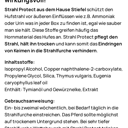
Strahl Protect aus dem Hause Stiefel
schützt den
Hufstrahl vor äußeren Einflüssen wie z.B. Ammoniak
oder Urin was in jeder Box zu finden ist, egal wie sauber
man sie hält. Diese Stoffe greifen häufig das
Hornmaterial des Hufes an. Strahl Protect
pflegt den
Strahl, hält ihn trocken
und kann somit das
Eindringen
von Keimen in die Strahlfurche verhindern
.
Inhaltsstoffe:
Isopropyl Alcohol, Copper naphthalene-2-carboxylate,
Propylene Glycol, Silica, Thymus vulgaris, Eugenia
caryophyllus leaf oil
Enthält:
Tymianöl und
Gewürznelke, Extrakt
Gebrauchsanweisung:
Ein- bis zweimal wöchentlich, bei Bedarf täglich in die
Strahlfurche einstreichen. Das Pferd sollte möglichst
auf trockenem Untergrund stehen. Bei sehr tiefer