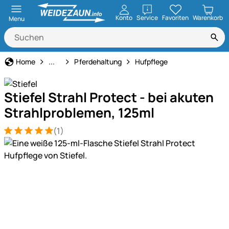
öffnen
Konto
Service
Favoriten
Warenkorb
Menu
Tierbedarf
Home
...
Pferdehaltung
Hufpflege
Stiefel Strahl Protect - bei akuten
Strahlproblemen, 125ml
(1)
Bewertung: 5 von 5 (1 Bewertungen)
1 Bewertung
Produktgalerie