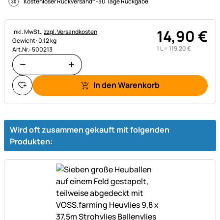
Kostenloser Rückversand
-
30 Tage Rückgabe
14
,
90
€
Steuerhinweis:
inkl. MwSt.,
zzgl. Versandkosten
Gewicht: 0,12 kg
1 L =
119
,
20
€
Art.Nr.: 500213
In den Warenkorb
Wird oft zusammen gekauft mit folgenden
Produkten: