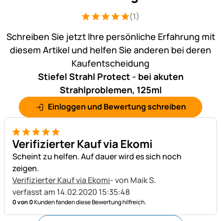
(1)
Bewertung: 5 von 5 (1 Bewertungen)
1 Bewertung
Schreiben Sie jetzt Ihre persönliche Erfahrung mit
diesem Artikel und helfen Sie anderen bei deren
Kaufentscheidung
Stiefel Strahl Protect - bei akuten
Strahlproblemen, 125ml
Einloggen und Bewertung schreiben
5 von 5
Verifizierter Kauf via Ekomi
Scheint zu helfen. Auf dauer wird es sich noch
zeigen.
Verifizierter Kauf via Ekomi
- von Maik S.
verfasst am 14.02.2020 15:35:48
0 von 0
Kunden fanden diese Bewertung hilfreich.