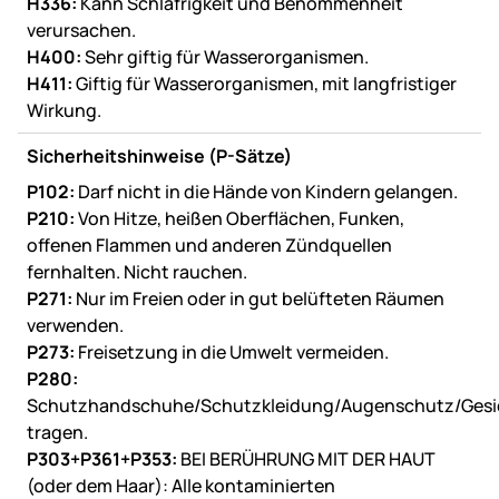
H336:
Kann Schläfrigkeit und Benommenheit
verursachen.
H400:
Sehr giftig für Wasserorganismen.
H411:
Giftig für Wasserorganismen, mit langfristiger
Wirkung.
Sicherheitshinweise (P-Sätze)
P102:
Darf nicht in die Hände von Kindern gelangen.
P210:
Von Hitze, heißen Oberflächen, Funken,
offenen Flammen und anderen Zündquellen
fernhalten. Nicht rauchen.
P271:
Nur im Freien oder in gut belüfteten Räumen
verwenden.
P273:
Freisetzung in die Umwelt vermeiden.
P280:
Schutzhandschuhe/Schutzkleidung/Augenschutz/Gesi
tragen.
P303+P361+P353:
BEI BERÜHRUNG MIT DER HAUT
(oder dem Haar): Alle kontaminierten