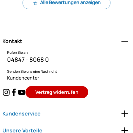
Alle Bewertungen anzeigen
Fußzeile
Kontakt
Rufen Sie an
04847 - 8068 0
Senden Sie uns eine Nachricht
Kundencenter
Vertrag widerrufen
Kundenservice
Unsere Vorteile