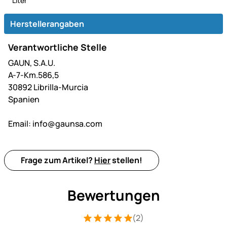
Liter
Herstellerangaben
Verantwortliche Stelle
GAUN, S.A.U.
A-7-Km.586,5
30892 Librilla-Murcia
Spanien
Email:
info@gaunsa.com
Frage zum Artikel?
Hier
stellen!
Bewertungen
(2)
Bewertung: 5 von 5 (2 Bewertungen)
2 Bewertungen