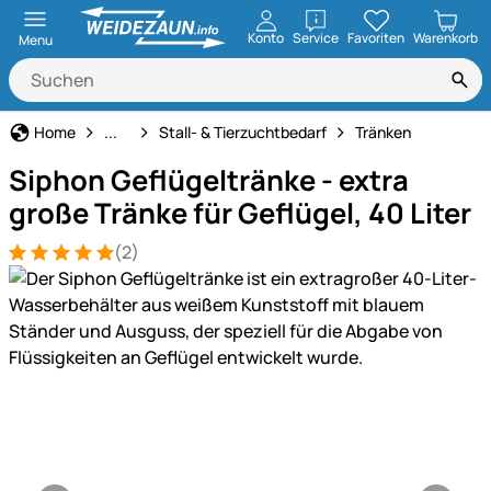
öffnen
Konto
Service
Favoriten
Warenkorb
Menu
Haus und Hof
Home
...
Stall- & Tierzuchtbedarf
Tränken
Siphon Geflügeltränke - extra
große Tränke für Geflügel, 40 Liter
(2)
Bewertung: 5 von 5 (2 Bewertungen)
2 Bewertungen
Produktgalerie