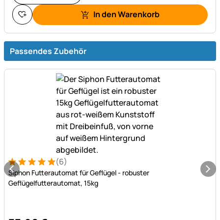
In den Warenkorb
Passendes Zubehör
(6)
Bewertung: 5 von 5 (6 Bewertungen)
6 Bewertungen
Siphon Futterautomat für Geflügel - robuster
Geflügelfutterautomat, 15kg