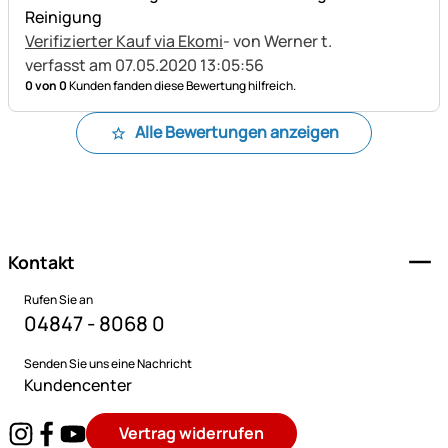
Reinigung
Verifizierter Kauf via Ekomi
- von Werner t.
verfasst am 07.05.2020 13:05:56
0 von 0
Kunden fanden diese Bewertung hilfreich.
Alle Bewertungen anzeigen
Fußzeile
Kontakt
Rufen Sie an
04847 - 8068 0
Senden Sie uns eine Nachricht
Kundencenter
Vertrag widerrufen