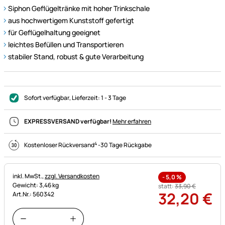
Siphon Geflügeltränke mit hoher Trinkschale
aus hochwertigem Kunststoff gefertigt
für Geflügelhaltung geeignet
leichtes Befüllen und Transportieren
stabiler Stand, robust & gute Verarbeitung
Sofort verfügbar
, Lieferzeit:
1 - 3 Tage
EXPRESSVERSAND verfügbar!
Mehr erfahren
4
Kostenloser Rückversand
-
30 Tage Rückgabe
Steuerhinweis:
inkl. MwSt.,
zzgl. Versandkosten
-
5,0
%
Gewicht: 3,46 kg
statt:
33
,
90
€
32
,
20
€
Art.Nr.: 560342