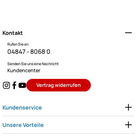
Fußzeile
Kontakt
Rufen Sie an
04847 - 8068 0
Senden Sie uns eine Nachricht
Kundencenter
Vertrag widerrufen
Kundenservice
Unsere Vorteile