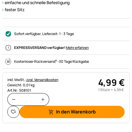
einfache und schnelle Befestigung
fester Sitz
Sofort verfügbar
, Lieferzeit:
1 - 3 Tage
EXPRESSVERSAND verfügbar!
Mehr erfahren
4
Kostenloser Rückversand
-
30 Tage Rückgabe
4
,
99
€
Steuerhinweis:
inkl. MwSt.,
zzgl. Versandkosten
Gewicht: 0,01 kg
1 Stück =
4
,
99
€
Art.Nr.: 508101
In den Warenkorb