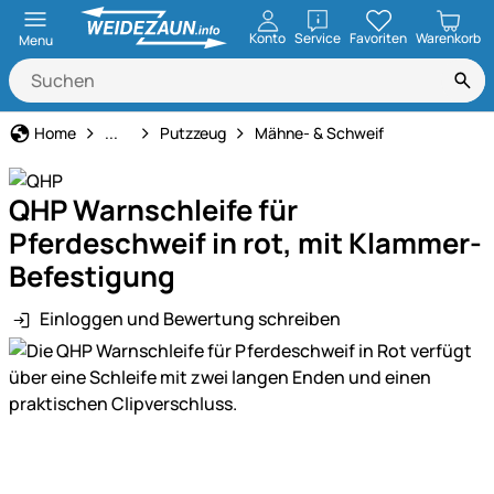
öffnen
Konto
Service
Favoriten
Warenkorb
Menu
Pferdepflege
Home
...
Putzzeug
Mähne- & Schweif
QHP Warnschleife für
Pferdeschweif in rot, mit Klammer-
Befestigung
Einloggen und Bewertung schreiben
Produktgalerie