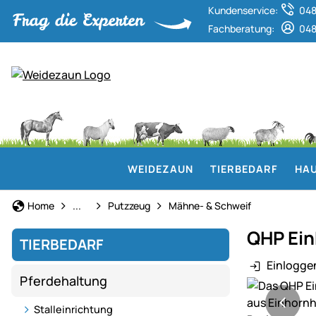
Kundenservice:
048
Fachberatung:
048
WEIDEZAUN
TIERBEDARF
HAU
Pferdepflege
Home
...
Putzzeug
Mähne- & Schweif
QHP Ein
TIERBEDARF
Einlogge
Pferdehaltung
Produktgaler
Stalleinrichtung