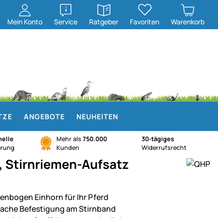
öffnen
öffnen
Mein
Konto
Service
Ratgeber
Favoriten
Warenkorb
TZE
ANGEBOTE
NEUHEITEN
elle
Mehr als
750.000
30-tägiges
erung
Kunden
Widerrufsrecht
, Stirnriemen-Aufsatz
enbogen Einhorn für Ihr Pferd
fache Befestigung am Stirnband