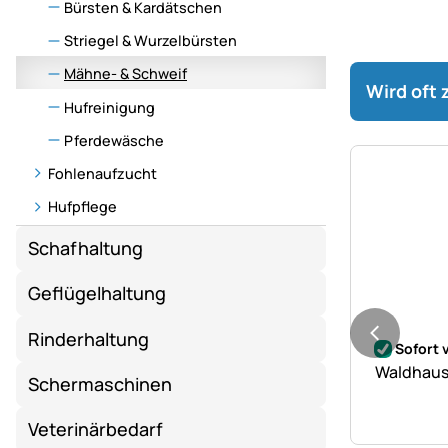
Bürsten & Kardätschen
Striegel & Wurzelbürsten
Mähne- & Schweif
Wird oft
Hufreinigung
Pferdewäsche
Fohlenaufzucht
Hufpflege
Schafhaltung
Geflügelhaltung
Noch kei
Rinderhaltung
Sofort 
Waldhause
Schermaschinen
Veterinärbedarf