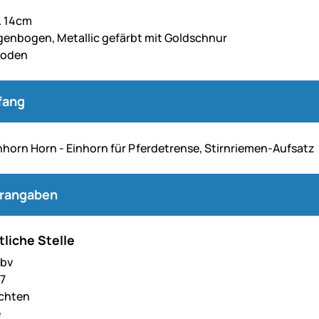
. 14cm
genbogen, Metallic gefärbt mit Goldschnur
Boden
fang
horn Horn - Einhorn für Pferdetrense, Stirnriemen-Aufsatz
erangaben
liche Stelle
 bv
 7
achten
e