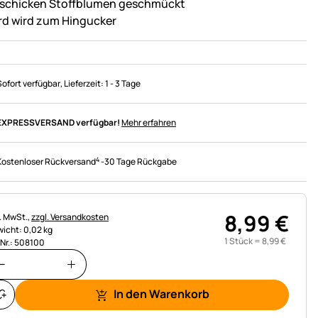
 schicken Stoffblumen geschmückt
rd wird zum Hingucker
Sofort verfügbar
, Lieferzeit:
1 - 3 Tage
EXPRESSVERSAND verfügbar!
Mehr erfahren
4
Kostenloser Rückversand
-
30 Tage Rückgabe
8
,
99
€
uerhinweis:
l. MwSt.,
zzgl. Versandkosten
icht: 0,02 kg
1 Stück =
8
,
99
€
.Nr.: 508100
In den Warenkorb