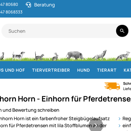
47 80680
Beratung
47 8068333
S UND HOF
TIERVERTREIBER
HUND
TIERART
KA
Schn
Lief
horn Horn - Einhorn für Pferdetrense
n und Bewertung schreiben
ie
Reg
ein