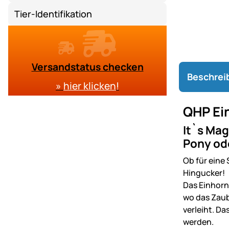
Tier-Identifikation
Versandstatus checken
Beschrei
»
hier klicken
!
QHP Ein
It`s Mag
Pony od
Ob für eine 
Hingucker!
Das Einhor
wo das Zaub
verleiht. Da
werden.