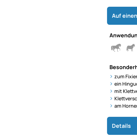
Auf einen
Anwendun
Besonderh
zum Fixie
ein Hingu
mit Klettv
Klettvers
am Horne
Details