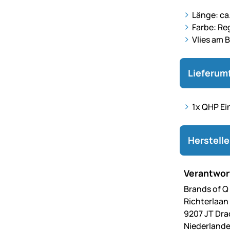
Länge: ca
Farbe: Re
Vlies am 
Lieferum
1x
QHP Ein
Herstell
Verantwort
Brands of Q
Richterlaan
9207 JT Dr
Niederland