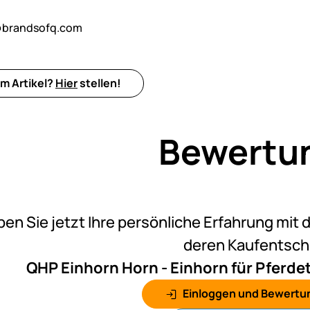
@brandsofq.com
m Artikel?
Hier
stellen!
Bewertu
Noch k
ben Sie jetzt Ihre persönliche Erfahrung mit 
deren Kaufentsc
QHP Einhorn Horn - Einhorn für Pferde
Einloggen und Bewertu