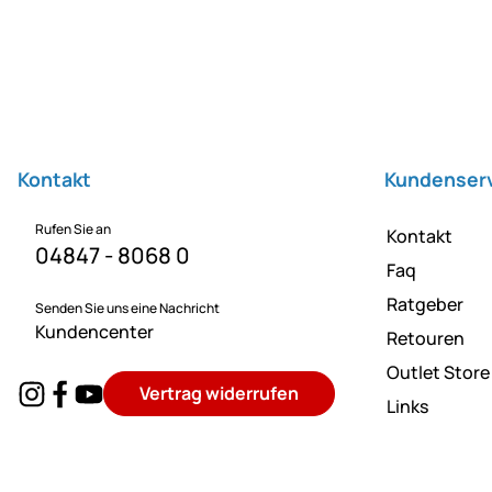
Fußzeile
Kontakt
Kundenser
Rufen Sie an
Kontakt
04847 - 8068 0
Faq
Ratgeber
Senden Sie uns eine Nachricht
Kundencenter
Retouren
Outlet Store
Vertrag widerrufen
Links