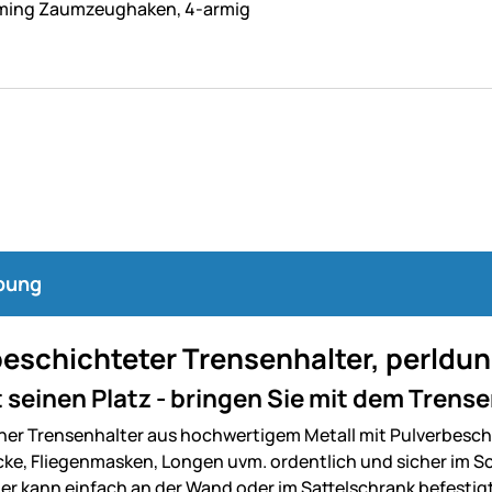
ming Zaumzeughaken, 4-armig
bung
eschichteter Trensenhalter, perldu
t seinen Platz - bringen Sie mit dem Tren
cher Trensenhalter aus hochwertigem Metall mit Pulverbesch
ricke, Fliegenmasken, Longen uvm. ordentlich und sicher im S
er kann einfach an der Wand oder im Sattelschrank befestig