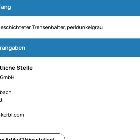
fang
beschichteter Trensenhalter, perldunkelgrau
erangaben
liche Stelle
l GmbH
hbach
d
kerbl.com
m Artikel?
Hier
stellen!