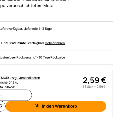
 pulverbeschichtetem Metall
Sofort verfügbar
, Lieferzeit:
1 - 3 Tage
EXPRESSVERSAND verfügbar!
Mehr erfahren
4
Kostenloser Rückversand
-
30 Tage Rückgabe
2
,
59
€
uerhinweis:
l. MwSt.,
zzgl. Versandkosten
icht: 0,13 kg
1 Stück =
2
,
59
€
.Nr.: 504511
In den Warenkorb