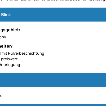
 Blick
gsgebiet:
eiten:
l mit Pulverbeschichtung
d preiswert
 Anbringung
au