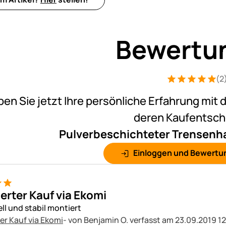
Bewertu
(2
Bewertung: 5 v
2 Bewertungen
ben Sie jetzt Ihre persönliche Erfahrung mit 
deren Kaufentsc
Pulverbeschichteter Trensenha
Einloggen und Bewertu
ierter Kauf via Ekomi
ll und stabil montiert
ter Kauf via Ekomi
- von Benjamin O.
verfasst am 23.09.2019 1