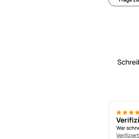
Schrei
5 von 5
Verifiz
War schne
Verifizier