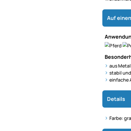
Auf einen
Anwendun
Besonderh
aus Metal
stabil un
einfache
Details
Farbe: gr