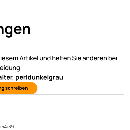
ngen
)
on 5 (2 Bewertungen)
diesem Artikel und helfen Sie anderen bei
heidung
lter, perldunkelgrau
ng schreiben
2:54:39