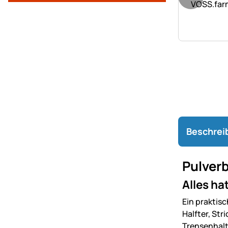
VOSS.far
Beschrei
Pulverb
Alles ha
Ein praktis
Halfter, St
Trensenhalt