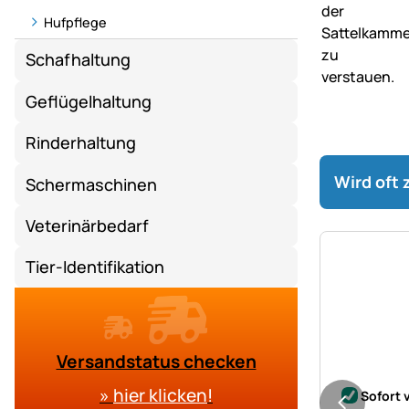
Hufpflege
Schafhaltung
Geflügelhaltung
Rinderhaltung
Wird oft
Schermaschinen
Veterinärbedarf
Tier-Identifikation
Versandstatus checken
Noch kei
»
hier klicken
!
Sofort 