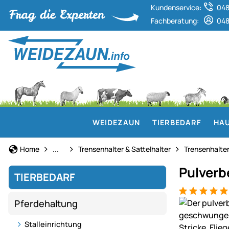
Kundenservice:
048
Fachberatung:
048
WEIDEZAUN
TIERBEDARF
HAU
Stalleinrichtung
Home
...
Trensenhalter & Sattelhalter
Trensenhalter
Pulverb
TIERBEDARF
Bewertung: 5
2 Bewertung
Produktgaler
Pferdehaltung
Stalleinrichtung