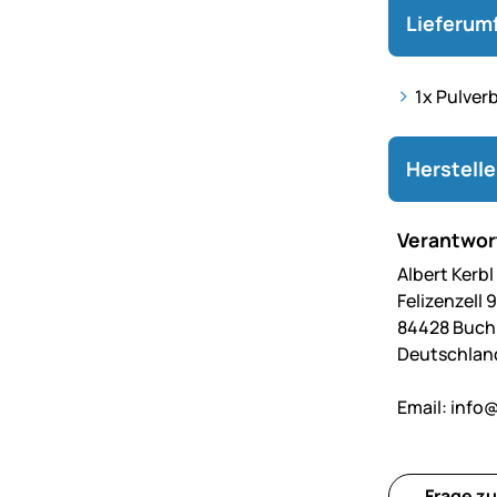
Lieferum
1x Pulver
Herstell
Verantwort
Albert Kerb
Felizenzell 9
84428 Buc
Deutschlan
Email:
info@
Frage zu