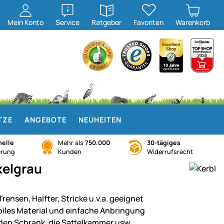
öffnen
öffnen
Mein
Konto
Service
Ratgeber
Favoriten
Warenkorb
TZE
ANGEBOTE
NEUHEITEN
elle
Mehr als
750.000
30-tägiges
erung
Kunden
Widerrufsrecht
kelgrau
Trensen, Halfter, Stricke u.v.a. geeignet
biles Material und einfache Anbringung
 den Schrank, die Sattelkammer usw.