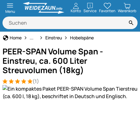
öffnen
Konto
Service
Favoriten
Warenkorb
Menu
Pferdehaltung
Home
...
Einstreu
Hobelspäne
PEER-SPAN Volume Span -
Einstreu, ca. 600 Liter
Streuvolumen (18kg)
(1)
Bewertung: 5 von 5 (1 Bewertungen)
1 Bewertung
Produktgalerie