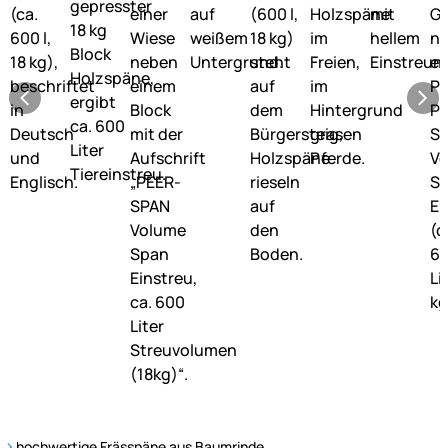
hochwertige Frässpäne aus Baumrinde