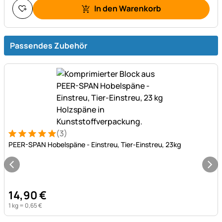
In den Warenkorb
Passendes Zubehör
(3)
Bewertung: 5 von 5 (3 Bewertungen)
3 Bewertungen
PEER-SPAN Hobelspäne - Einstreu, Tier-Einstreu, 23kg
14
,
90
€
1 kg =
0
,
65
€