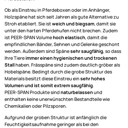
Ob als Einstreu in Pferdeboxen oder im Anhänger,
Holzspäne hat sich seit Jahren als gute Alternative zu
Stroh etabliert. Sie ist
weich und biegsam
, damit sie
unter den harten Pferdehufen nicht brechen. Zudem
ist PEER-SPAN Volume
hoch elastisch
, damit die
empfindlichen Bänder, Sehnen und Gelenke geschont
werden. Außerdem sind Späne
sehr saugfähig
, so dass
Ihre Tiere
immer einen hygienischen und trockenen
Stall
haben. Frässpäne sind zudem deutlich gröber als
Hobelspäne. Bedingt durch die grobe Struktur des
Materials besitzt diese Einstreu ein
sehr hohes
Volumen und ist somit extrem saugfähig
.
PEER-SPAN Produkte sind
naturbelassen
und
enthalten keine unerwünschten Bestandteile wie
Chemikalien oder Pilzsporen.
Aufgrund der groben Struktur ist anfänglich die
Feuchtigkeitsaufnahme geringer als bei den