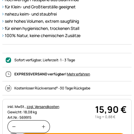
für Klein- und Großtierställe geeignet
nahezu keim- und staubfrei
sehr hohes Volumen, extrem saugfähig
für einen hygienischen, trockenen Stall
100% Natur, keine chemischen Zusätze
Sofort verfügbar
, Lieferzeit:
1 - 3 Tage
EXPRESSVERSAND verfügbar!
Mehr erfahren
4
Kostenloser Rückversand
-
30 Tage Rückgabe
15
,
90
€
Steuerhinweis:
inkl. MwSt.,
zzgl. Versandkosten
Gewicht: 18,08 kg
1 kg =
0
,
88
€
Art.Nr.: 569915