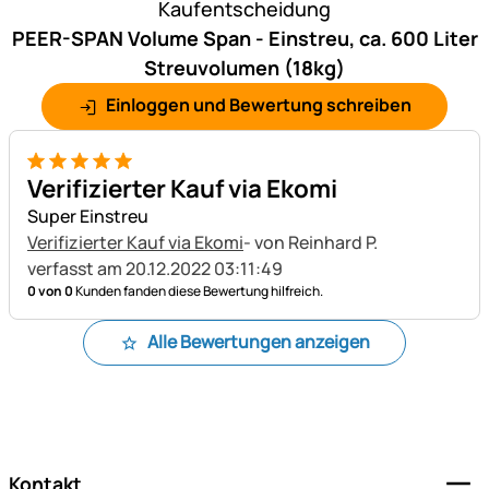
Kaufentscheidung
PEER-SPAN Volume Span - Einstreu, ca. 600 Liter
Streuvolumen (18kg)
Einloggen und Bewertung schreiben
5 von 5
Verifizierter Kauf via Ekomi
Super Einstreu
Verifizierter Kauf via Ekomi
- von Reinhard P.
verfasst am 20.12.2022 03:11:49
0 von 0
Kunden fanden diese Bewertung hilfreich.
Alle Bewertungen anzeigen
Fußzeile
Kontakt