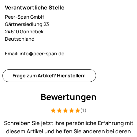
Verantwortliche Stelle
Peer-Span GmbH
Gärtnersiedlung 23
24610 Gönnebek
Deutschland
Email:
info@peer-span.de
Frage zum Artikel?
Hier
stellen!
Bewertungen
(1)
Bewertung: 5 von 5 (1 Bewertungen)
1 Bewertung
Schreiben Sie jetzt Ihre persönliche Erfahrung mit
diesem Artikel und helfen Sie anderen bei deren