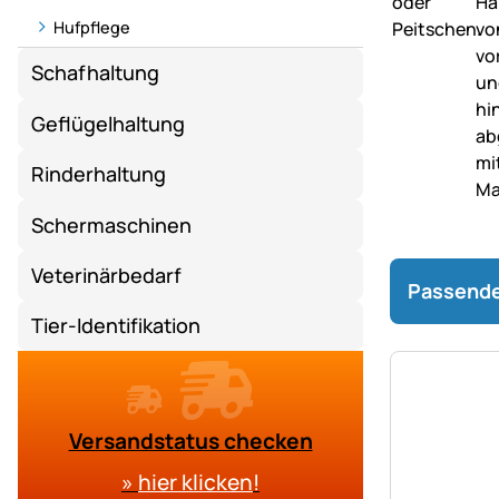
Hufpflege
Schafhaltung
Geflügelhaltung
Rinderhaltung
Schermaschinen
Veterinärbedarf
Passende
Tier-Identifikation
Versandstatus checken
»
hier klicken
!