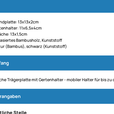
ndplatte: 13x13x2cm
enhalter: 11x6,5x4cm
äche: 13x1,5cm
 lasiertes Bambusholz, Kunststoff
tur (Bambus), schwarz (Kunststoff)
fang
he Trägerplatte mit
Gertenhalter
- mobiler Halter für bis zu
erangaben
liche Stelle