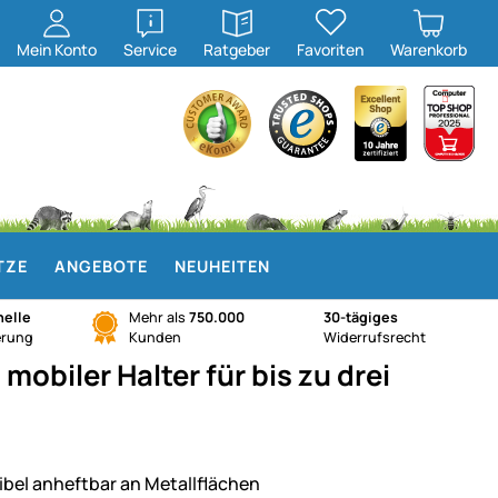
öffnen
öffnen
Mein
Konto
Service
Ratgeber
Favoriten
Warenkorb
TZE
ANGEBOTE
NEUHEITEN
elle
Mehr als
750.000
30-tägiges
erung
Kunden
Widerrufsrecht
obiler Halter für bis zu drei
xibel anheftbar an Metallflächen