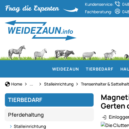
Kundenservice:
048
Fachberatung:
048
WEIDEZAUN
TIERBEDARF
HAU
Pferdehaltung
Home
...
Stalleinrichtung
Trensenhalter & Sattelhal
Magnetis
TIERBEDARF
Gerten 
Pferdehaltung
Einlogge
Produktgaler
Stalleinrichtung