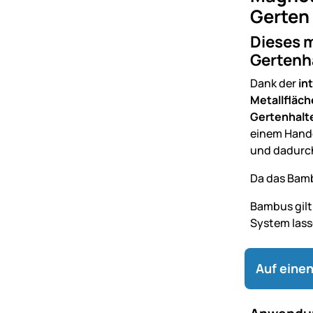
Gerten 
Dieses 
Gertenha
Dank der
in
Metallfläc
Gertenhalt
einem Handg
und dadurch
Da das Bamb
Bambus gilt
System lass
Auf einen