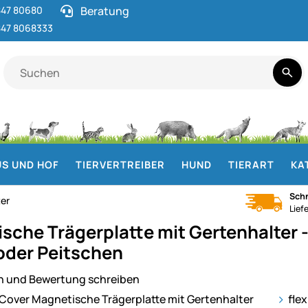
47 80680
Beratung
47 8068333
S UND HOF
TIERVERTREIBER
HUND
TIERART
KA
Schn
ter
Lief
che Trägerplatte mit Gertenhalter - m
oder Peitschen
n und Bewertung schreiben
ie
fle