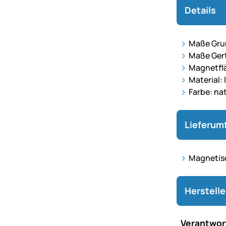
Details
Maße Gru
Maße Gert
Magnetfl
Material:
Farbe: na
Lieferum
Magnetisc
Herstell
Verantwort