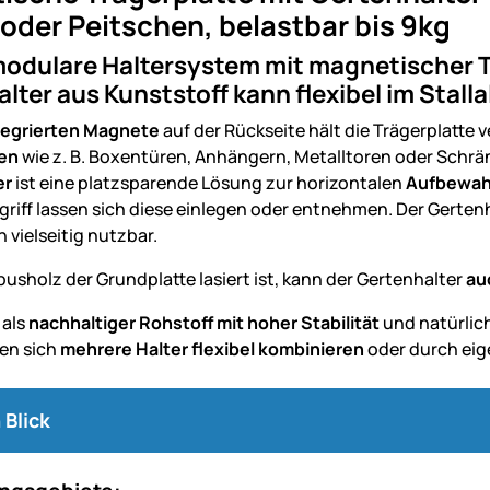
oder Peitschen, belastbar bis 9kg
modulare Haltersystem mit magnetischer 
lter aus Kunststoff kann flexibel im Stal
tegrierten Magnete
auf der Rückseite hält die Trägerplatte v
hen
wie z. B. Boxentüren, Anhängern, Metalltoren oder Schr
er
ist eine platzsparende Lösung zur horizontalen
Aufbewahr
riff lassen sich diese einlegen oder entnehmen. Der Gertenh
 vielseitig nutzbar.
usholz der Grundplatte lasiert ist, kann der Gertenhalter
au
 als
nachhaltiger Rohstoff mit hoher Stabilität
und natürlic
en sich
mehrere Halter flexibel kombinieren
oder durch ei
 Blick