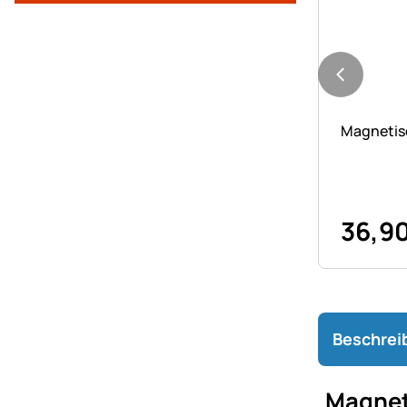
Noch kei
Magnetisc
36
,
9
Beschrei
Magnet