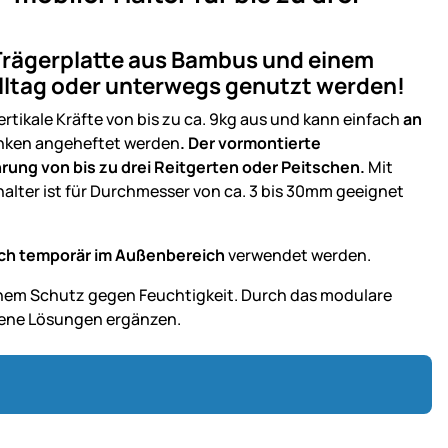
Trägerplatte aus Bambus und einem
lalltag oder unterwegs genutzt werden!
ertikale Kräfte von bis zu ca. 9kg aus und kann einfach
an
änken angeheftet werden
. Der vormontierte
ung von bis zu drei Reitgerten oder Peitschen.
Mit
alter ist für Durchmesser von ca. 3 bis 30mm geeignet
ch temporär im Außenbereich
verwendet werden.
hem Schutz gegen Feuchtigkeit. Durch das modulare
gene Lösungen ergänzen.