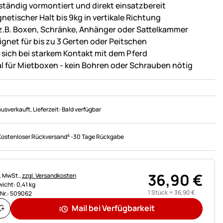
lständig vormontiert und direkt einsatzbereit
netischer Halt bis 9kg in vertikale Richtung
 z.B. Boxen, Schränke, Anhänger oder Sattelkammer
ignet für bis zu 3 Gerten oder Peitschen
t sich bei starkem Kontakt mit dem Pferd
al für Mietboxen - kein Bohren oder Schrauben nötig
ausverkauft
, Lieferzeit:
Bald verfügbar
4
Kostenloser Rückversand
-
30 Tage Rückgabe
36
,
90
€
uerhinweis:
l. MwSt.,
zzgl. Versandkosten
icht: 0,41 kg
1 Stück =
36
,
90
€
.Nr.: 509062
Mail bei Verfügbarkeit