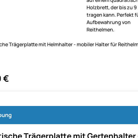
ne Bewertungen abgegeben
he Trägerplatte mit Helmhalter - mobiler Halter für Reithelm
0
€
bung
ische Trägerplatte mit
Gertenhalter