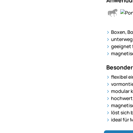
Anwendun
Boxen, Bo
unterwegs
geeignet 
magnetisc
Besonder
flexibel 
vormontie
modular k
hochwert
magnetisc
löst sich
ideal für