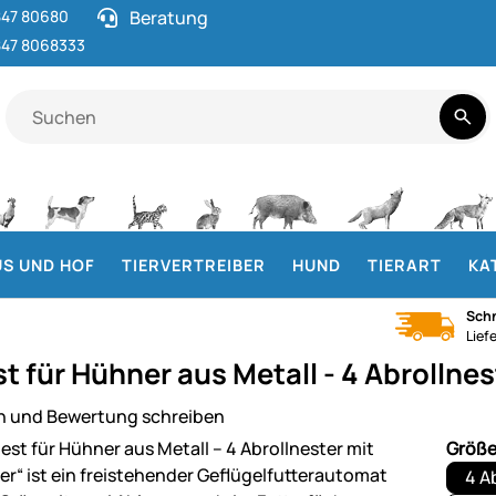
47 80680
Beratung
47 8068333
S UND HOF
TIERVERTREIBER
HUND
TIERART
KA
Schn
Lief
t für Hühner aus Metall - 4 Abrollne
n und Bewertung schreiben
ie
Größ
4 A