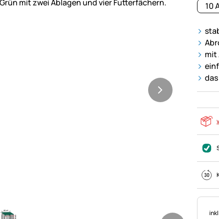
10 
sta
Abr
mit
ein
das
Ste
ink