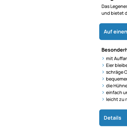
Das Legenest
und bietet 
Auf einen
Besonderh
mit Auffa
Eier blei
schräge O
bequemer 
die Hühne
einfach u
leicht zu 
Details