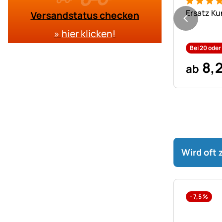
Bewertung
2 Bewert
Ersatz Ku
Versandstatus checken
»
hier klicken
!
Bei 20 ode
8
,
ab
Wird oft
-
7,5
%