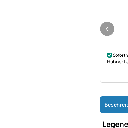
Noch kei
Sofort 
Hühner Le
Beschrei
Legenes