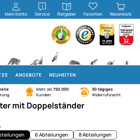
öffnen
öffnen
Mein
Konto
Service
Ratgeber
Favoriten
Warenkorb
TZE
ANGEBOTE
NEUHEITEN
elle
Mehr als
750.000
30-tägiges
erung
Kunden
Widerrufsrecht
ster mit Doppelständer
e
bteilungen
6 Abteilungen
8 Abteilungen