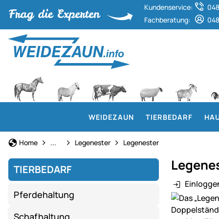
Kundenservice:
048
Fachberatung:
048
WEIDEZAUN
TIERBEDARF
HAU
Geflügelhaltung
Home
...
Legenester
Legenester
Legenes
TIERBEDARF
Einlogge
Pferdehaltung
Produktgaler
Schafhaltung