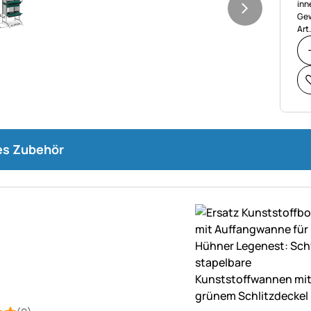
inn
Gew
Art
s Zubehör