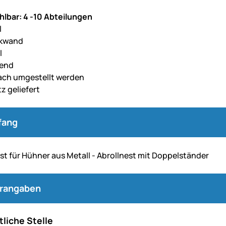
lbar: 4 -10 Abteilungen
l
kwand
l
rend
ach umgestellt werden
z geliefert
fang
st für Hühner aus Metall - Abrollnest mit Doppelständer
erangaben
liche Stelle