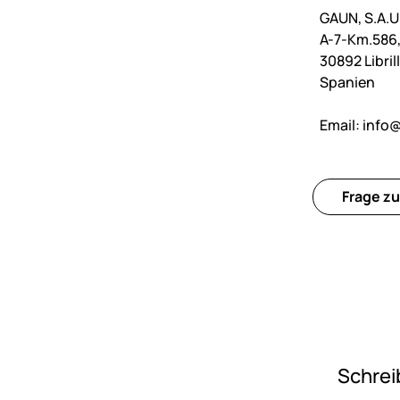
GAUN, S.A.U
A-7-Km.586
30892 Libri
Spanien
Email:
info
Frage zu
Schrei