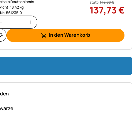
erhalb Deutschlands
statt:
148
,
90
€
137
,
73
€
icht: 18,42 kg
.Nr.: 561235;0
In den Warenkorb