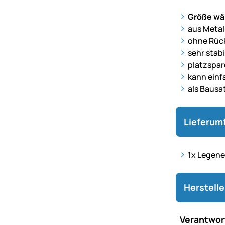
Größe wäh
aus Metal
ohne Rüc
sehr stabi
platzspa
kann einf
als Bausat
Lieferum
1x Legene
Herstell
Verantwort