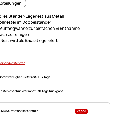
Abteilungen
biles Ständer-Legenest aus Metall
ollnester im Doppelständer
 Auffangwanne zur einfachen Ei Entnahme
fach zu reinigen
 Nest wird als Bausatz geliefert
versandkostenfrei*
Sofort verfügbar
, Lieferzeit:
1 - 3 Tage
4
Kostenloser Rückversand
-
30 Tage Rückgabe
uerhinweis:
l. MwSt.,
versandkostenfrei*
*
-
7,5
%