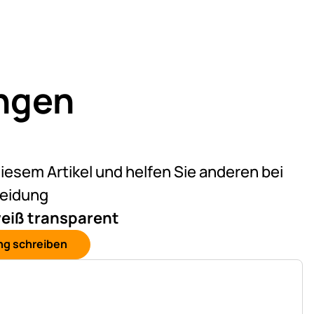
ngen
)
on 5 (1 Bewertungen)
diesem Artikel und helfen Sie anderen bei
heidung
eiß transparent
ng schreiben