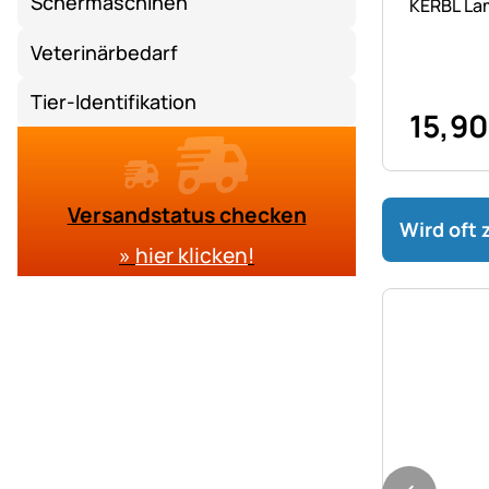
Schermaschinen
KERBL Lam
Veterinärbedarf
Tier-Identifikation
15
,
90
Versandstatus checken
Wird oft
»
hier klicken
!