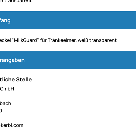
iß transparent
fang
Deckel "MilkGuard" für Tränkeeimer, weiß transparent
erangaben
liche Stelle
l GmbH
hbach
d
kerbl.com