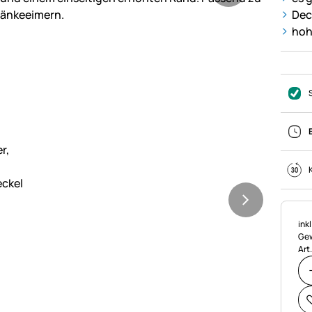
Dec
hoh
Ste
ink
Gew
Art