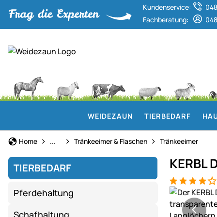
Kundenservice:
048
Fachberatung:
048
WEIDEZAUN
TIERBEDARF
HAU
Lämmeraufzucht
Home
...
Tränkeeimer & Flaschen
Tränkeeimer
KERBL D
TIERBEDARF
Bewertung: 4
1 Bewertung
Produktgaler
Pferdehaltung
Schafhaltung