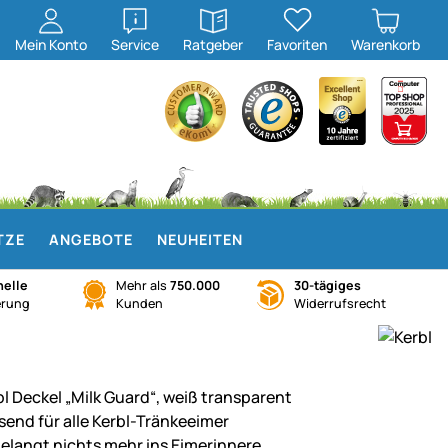
öffnen
öffnen
Mein
Konto
Service
Ratgeber
Favoriten
Warenkorb
TZE
ANGEBOTE
NEUHEITEN
elle
Mehr als
750.000
30-tägiges
erung
Kunden
Widerrufsrecht
bl Deckel „Milk Guard“, weiß transparent
send für alle Kerbl-Tränkeeimer
gelangt nichts mehr ins Eimerinnere