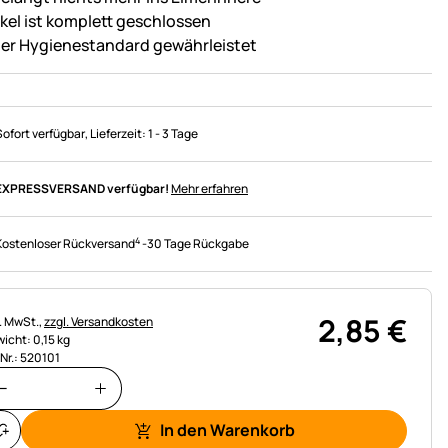
kel ist komplett geschlossen
er Hygienestandard gewährleistet
Sofort verfügbar
, Lieferzeit:
1 - 3 Tage
EXPRESSVERSAND verfügbar!
Mehr erfahren
4
Kostenloser Rückversand
-
30 Tage Rückgabe
2
,
85
€
uerhinweis:
l. MwSt.,
zzgl. Versandkosten
icht: 0,15 kg
.Nr.: 520101
In den Warenkorb