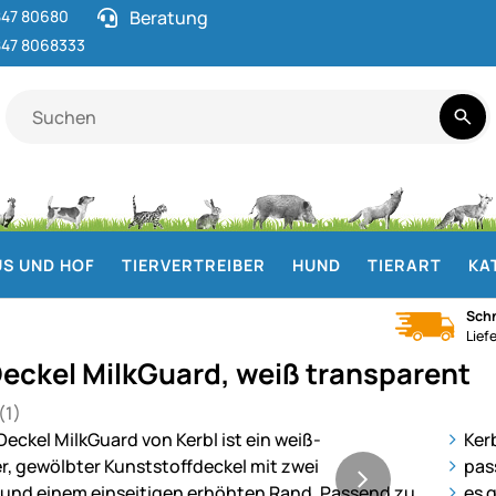
47 80680
Beratung
47 8068333
S UND HOF
TIERVERTREIBER
HUND
TIERART
KA
Schn
Lief
eckel MilkGuard, weiß transparent
(1)
 von 5 (1 Bewertungen)
ie
Ker
pas
es 