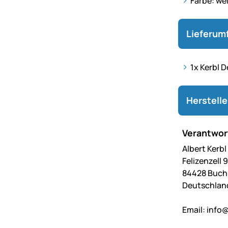
Farbe: we
Lieferum
1x Kerbl 
Herstell
Verantwort
Albert Kerb
Felizenzell 9
84428 Buc
Deutschlan
Email:
info@