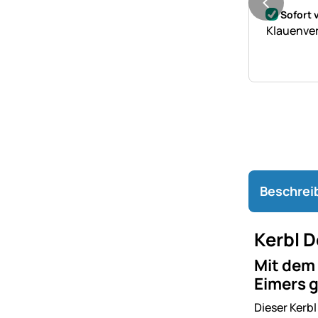
Noch kei
Sofort 
Klauenver
Beschrei
Kerbl D
Mit dem 
Eimers 
Dieser Kerbl