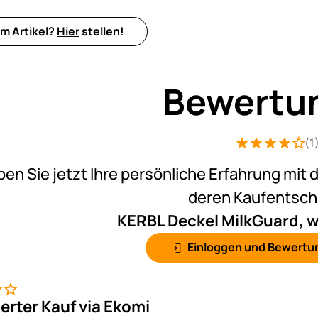
m Artikel?
Hier
stellen!
Bewertu
(1
Bewertung: 4 v
1 Bewertung
ben Sie jetzt Ihre persönliche Erfahrung mit 
deren Kaufentsc
KERBL Deckel MilkGuard, w
Einloggen und Bewertu
ierter Kauf via Ekomi