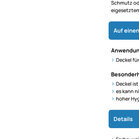
Schmutz ode
eigesetztem
Auf einen
Anwendun
Deckel für
Besonderh
Deckel is
es kann n
hoher Hy
Details