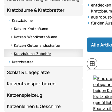
entdecken 
–
Kratzbäume & Kratzbretter
Kratzbaum
vielseitige
aus robuste
und
Kratzbäume
für den Au
robuste
Katzen-Kratzbäume
Wohlfühlorte
für
Katzen-Wandkratzbäume
jeden
Alle Arti
Katzen Kletterlandschaften
Stubentiger
Kratzbäume-Zubehör
Kratzbretter
Schlaf & Liegeplätze
Katzentransportboxen
Katzenspielzeug
Katzenleinen & Geschirre