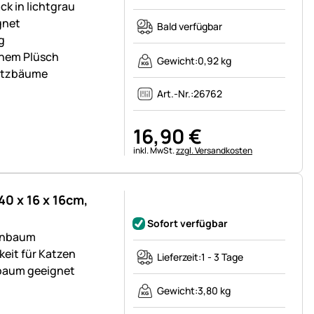
ck in lichtgrau
gnet
Bald verfügbar
g
chem Plüsch
Gewicht:
0,92 kg
ratzbäume
Art.-Nr.:
26762
16
,
90
€
Steuerhinweis:
inkl. MwSt.
zzgl. Versandkosten
40 x 16 x 16cm,
Noch keine Bewertungen abgegeben
Sofort verfügbar
enbaum
keit für Katzen
Lieferzeit:
1 - 3 Tage
zbaum geeignet
Gewicht:
3,80 kg