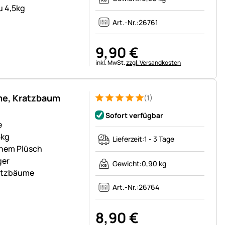
u 4,5kg
Art.-Nr.:
26761
9
,
90
€
Steuerhinweis:
inkl. MwSt.
zzgl. Versandkosten
me, Kratzbaum
(1)
Bewertung: 5 von 5 (1 Bewertungen)
1 Bewertung
Sofort verfügbar
e
5kg
Lieferzeit:
1 - 3 Tage
chem Plüsch
ger
Gewicht:
0,90 kg
ratzbäume
Art.-Nr.:
26764
8
,
90
€