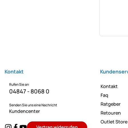
Fußzeile
Kontakt
Kundenser
Rufen Sie an
Kontakt
04847 - 8068 0
Faq
Ratgeber
Senden Sie uns eine Nachricht
Kundencenter
Retouren
Outlet Store
Vertrag widerrufen