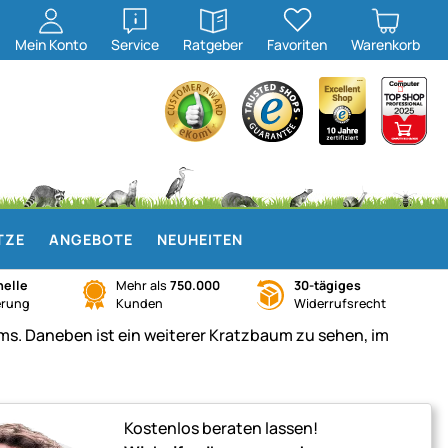
öffnen
öffnen
Mein
Konto
Service
Ratgeber
Favoriten
Warenkorb
TZE
ANGEBOTE
NEUHEITEN
elle
Mehr als
750.000
30-tägiges
erung
Kunden
Widerrufsrecht
Kostenlos beraten lassen!