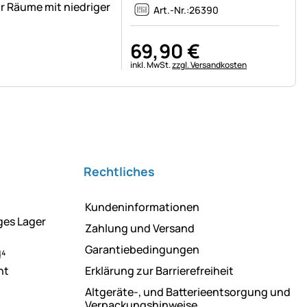
ür Räume mit niedriger
Art.-Nr.:
26390
69
,
90
€
Steuerhinweis:
inkl. MwSt.
zzgl. Versandkosten
Rechtliches
Kundeninformationen
ges Lager
Zahlung und Versand
Garantiebedingungen
d⁴
ht
Erklärung zur Barrierefreiheit
Altgeräte-, und Batterieentsorgung und
Verpackungshinweise