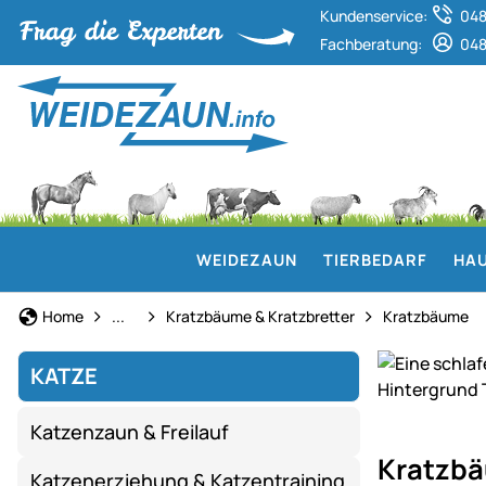
Kundenservice:
048
Fachberatung:
048
WEIDEZAUN
TIERBEDARF
HAU
Katze
Home
...
Kratzbäume & Kratzbretter
Kratzbäume
KATZE
Katzenzaun & Freilauf
Kratzbäume
&
Kratzb
Katzenerziehung & Katzentraining
Schlafplätze