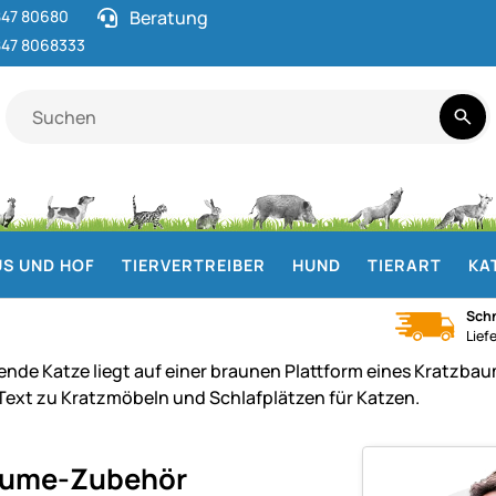
47 80680
Beratung
47 8068333
S UND HOF
TIERVERTREIBER
HUND
TIERART
KA
Schn
Lief
äume-Zubehör