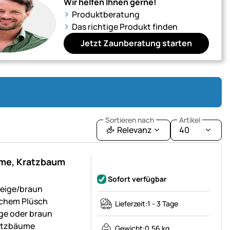
Wir helfen Ihnen gerne!
Produktberatung
Das richtige Produkt finden
Jetzt Zaunberatung starten
Sortieren nach
Artikel
Relevanz
40
ume, Kratzbaum
Noch keine Bewertungen abgegeben
Sofort verfügbar
beige/braun
ichem Plüsch
Lieferzeit:
1 - 3 Tage
ge oder braun
ratzbäume
Gewicht:
0,56 kg