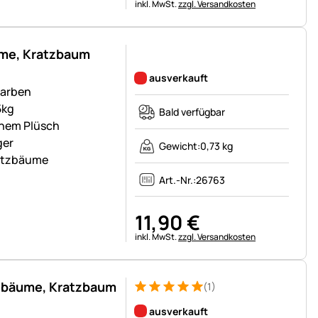
Steuerhinweis:
inkl. MwSt.
zzgl. Versandkosten
ume, Kratzbaum
Noch keine Bewertungen abgegeben
ausverkauft
farben
5kg
Bald verfügbar
chem Plüsch
ger
Gewicht:
0,73 kg
ratzbäume
Art.-Nr.:
26763
11
,
90
€
Steuerhinweis:
inkl. MwSt.
zzgl. Versandkosten
tzbäume, Kratzbaum
(1)
Bewertung: 5 von 5 (1 Bewertungen)
1 Bewertung
ausverkauft