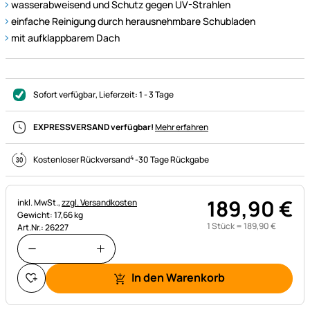
wasserabweisend und Schutz gegen UV-Strahlen
einfache Reinigung durch herausnehmbare Schubladen
mit aufklappbarem Dach
Sofort verfügbar
, Lieferzeit:
1 - 3 Tage
EXPRESSVERSAND verfügbar!
Mehr erfahren
4
Kostenloser Rückversand
-
30 Tage Rückgabe
189
,
90
€
Steuerhinweis:
inkl. MwSt.,
zzgl. Versandkosten
Gewicht: 17,66 kg
1 Stück =
189
,
90
€
Art.Nr.: 26227
In den Warenkorb