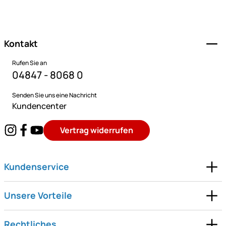
Fußzeile
Kontakt
Rufen Sie an
04847 - 8068 0
Senden Sie uns eine Nachricht
Kundencenter
Vertrag widerrufen
Kundenservice
Unsere Vorteile
Rechtliches