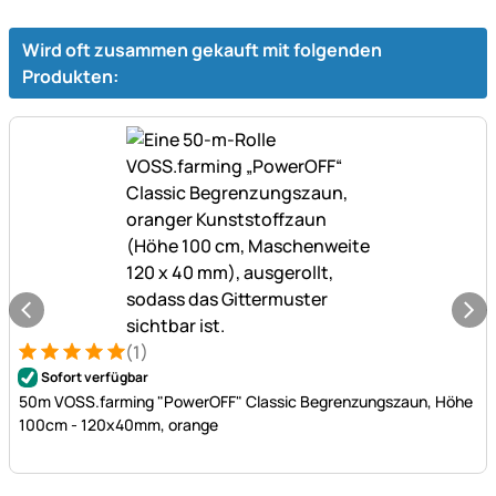
Wird oft zusammen gekauft mit folgenden
Produkten:
(1)
Bewertung: 5 von 5 (1 Bewertungen)
1 Bewertung
Sofort verfügbar
50m VOSS.farming "PowerOFF" Classic Begrenzungszaun, Höhe
100cm - 120x40mm, orange