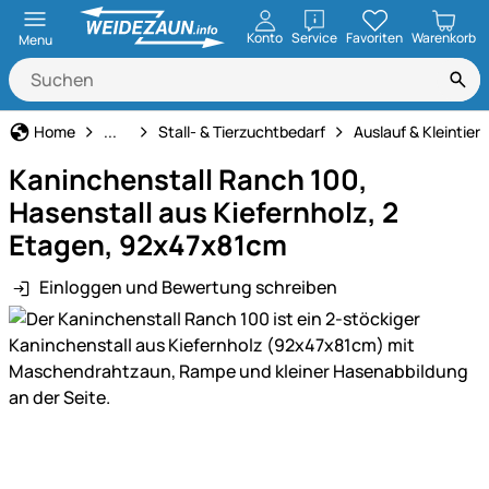
öffnen
Konto
Service
Favoriten
Warenkorb
Menu
Haus und Hof
Home
...
Stall- & Tierzuchtbedarf
Auslauf & Kleintie
Kaninchenstall Ranch 100,
Hasenstall aus Kiefernholz, 2
Etagen, 92x47x81cm
Einloggen und Bewertung schreiben
Produktgalerie