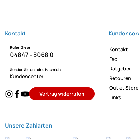
Fußzeile
Kontakt
Kundenser
Rufen Sie an
Kontakt
04847 - 8068 0
Faq
Ratgeber
Senden Sie uns eine Nachricht
Kundencenter
Retouren
Outlet Store
Vertrag widerrufen
Links
Unsere Zahlarten