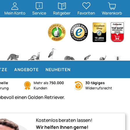
öffnen
öffnen
Mein
Konto
Service
Ratgeber
Favoriten
Warenkorb
TZE
ANGEBOTE
NEUHEITEN
elle
Mehr als
750.000
30-tägiges
erung
Kunden
Widerrufsrecht
Kostenlos beraten lassen!
Wir helfen Ihnen gerne!