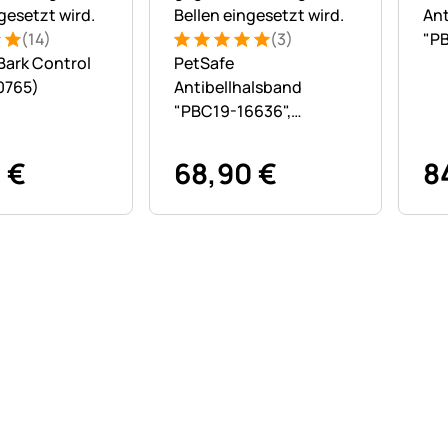
Ant
(14)
(3)
"P
: 5 von 5 (14 Bewertungen)
tungen
Bewertung: 5 von 5 (3 Bewertungen)
3 Bewertungen
 Bark Control
PetSafe
Er
0765)
Antibellhalsband
"PBC19-16636",
Erziehungshalsband für
Hunde
0
€
68
,
90
€
8