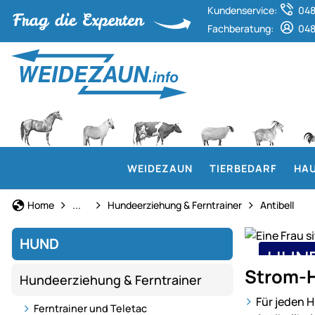
Kundenservice:
048
Fachberatung:
048
WEIDEZAUN
TIERBEDARF
HAU
Hund
Home
...
Hundeerziehung & Ferntrainer
Antibell
HUND
HUND
Training
Strom-
Hundeerziehung & Ferntrainer
und
Strom
liebevolle
Für jeden 
Ferntrainer und Teletac
Belohnung