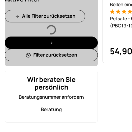
Bewertung
14 Bewer
Alle Filter zurücksetzen
Petsafe -
(PBC19-1
Lädt
54
,
9
Filter zurücksetzen
Wir beraten Sie
persönlich
Beratungsnummer anfordern
Beratung