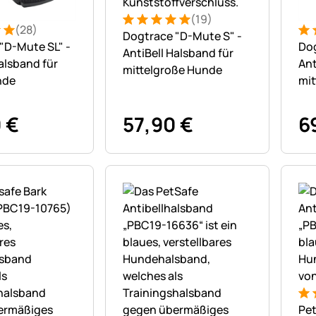
(19)
Bewertung: 5 von 5 (19 Bewertungen
19 Bewertungen
(28)
Dogtrace "D-Mute S" -
: 5 von 5 (28 Bewertungen)
tungen
Bew
28
"D-Mute SL" -
Dog
AntiBell Halsband für
alsband für
Ant
mittelgroße Hunde
nde
mit
Hu
0
€
57
,
90
€
6
Bew
1 B
Pe