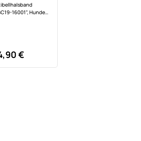
ibellhalsband
BC19-16001", Hunde
ziehungshalsband
4
,
90
€