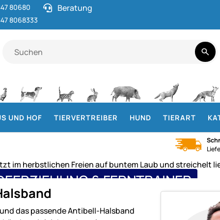
47 80680
Beratung
47 8068333
S UND HOF
TIERVERTREIBER
HUND
TIERART
KA
Schn
Lief
EERZIEHUNG & FERNTRAINER
Halsband
-Halsband für Hunde
Hund das passende Antibell-Halsband