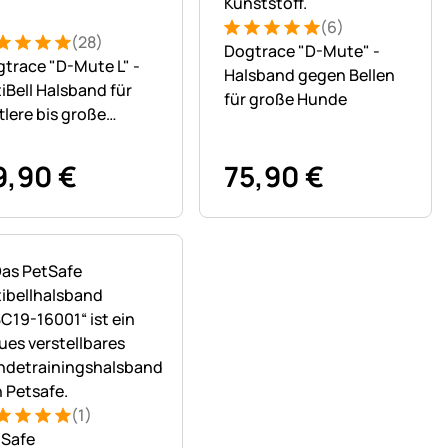
(6)
)
Bewertung: 5 von 5 (6 Bewer
6 Bewertungen
(28)
Dogtrace "D-Mute" -
ertung: 5 von 5 (28 Bewertungen)
 Bewertungen
trace "D-Mute L" -
Halsband gegen Bellen
iBell Halsband für
für große Hunde
tlere bis große
nde
9
,
90
€
75
,
90
€
(1)
ertung: 5 von 5 (1 Bewertungen)
ewertung
tSafe