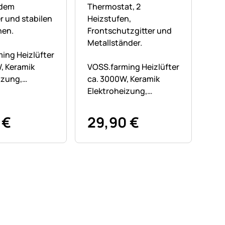
ne Bewertungen abgegeben
ing Heizlüfter
Noch keine Bewertungen abgegebe
, Keramik
VOSS.farming Heizlüfter
izung,
ca. 3000W, Keramik
t & 2
Elektroheizung,
n
Thermostat & 2
Heizstufen
€
29
,
90
€