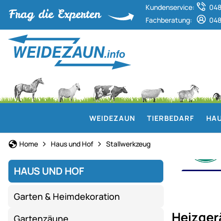
Kundenservice:
048
Fachberatung:
048
WEIDEZAUN
TIERBEDARF
HAU
Home
Haus und Hof
Stallwerkzeug
HAUS UND HOF
HEIZ
Garten & Heimdekoration
prakt
Heizger
Gartenzäune