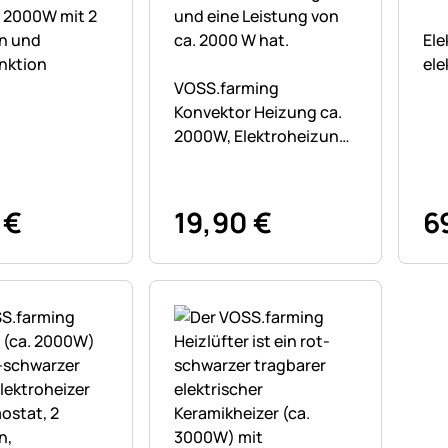
ne Bewertungen abgegeben
r 2000W mit 2
Noc
n und
Ele
unktion
ele
Noch keine Bewertungen abgegebe
VOSS.farming
Konvektor Heizung ca.
2000W, Elektroheizung,
3 Heizstufen
€
19
,
90
€
6