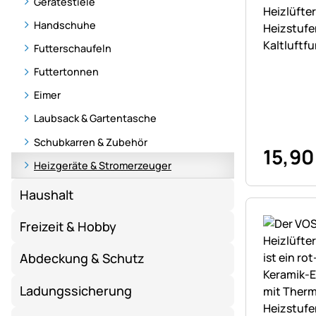
Noch kei
Gerätestiele
Heizlüfte
Handschuhe
Heizstufe
Kaltluftf
Futterschaufeln
Futtertonnen
Eimer
Laubsack & Gartentasche
Schubkarren & Zubehör
15
,
90
Heizgeräte & Stromerzeuger
Haushalt
Freizeit & Hobby
Abdeckung & Schutz
Ladungssicherung