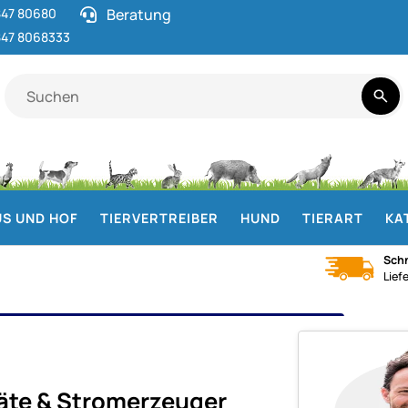
47 80680
Beratung
47 8068333
S UND HOF
TIERVERTREIBER
HUND
TIERART
KA
Schn
Lief
GERÄTE & STROMERZEUGER
isch und leistungsstark
äte & Stromerzeuger