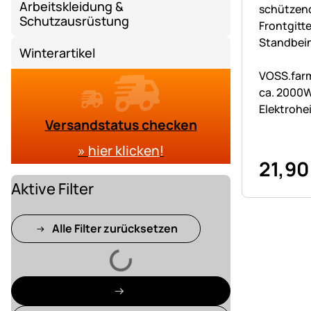
Arbeitskleidung &
Schutzausrüstung
Winterartikel
Noch kei
VOSS.farm
ca. 2000W
Elektrohe
Versandstatus checken
Thermosta
Heizstufe
»
hier klicken
!
21
,
90
Aktive Filter
Alle Filter zurücksetzen
Lädt