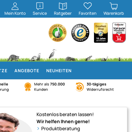
öffnen
öffnen
Mein
Konto
Service
Ratgeber
Favoriten
Warenkorb
TZE
ANGEBOTE
NEUHEITEN
elle
Mehr als
750.000
30-tägiges
erung
Kunden
Widerrufsrecht
Kostenlos beraten lassen!
Wir helfen Ihnen gerne!
Produktberatung