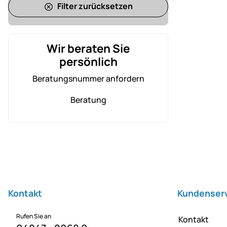
Filter zurücksetzen
Wir beraten Sie
persönlich
Beratungsnummer anfordern
Beratung
Fußzeile
Kontakt
Kundenser
Rufen Sie an
Kontakt