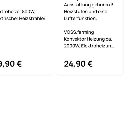
h keine Bewertungen abgegeben
ktroheizer 800W,
ktrischer Heizstrahler
n
Noch keine Bewertungen ab
VOSS.farming
Konvektor Heizung ca.
2000W, Elektroheizung,
3 Heizstufen &
Lüfterfunktion
9
,
90
€
24
,
90
€