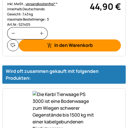
44
,
90
€
Steuerhinweis:
inkl. MwSt.,
versandkostenfrei*
*
innerhalb Deutschlands
Gewicht: 7,43 kg
maximale Bestellmenge : 3
Art.Nr.: 521405
In den Warenkorb
Wird oft zusammen gekauft mit folgenden
Produkten: