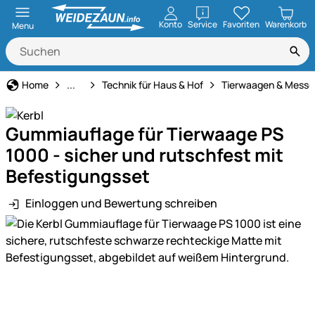
öffnen
Konto
Service
Favoriten
Warenkorb
Menu
Haus und Hof
Home
...
Technik für Haus & Hof
Tierwaagen & Messg
Gummiauflage für Tierwaage PS
1000 - sicher und rutschfest mit
Befestigungsset
Einloggen und Bewertung schreiben
Produktgalerie