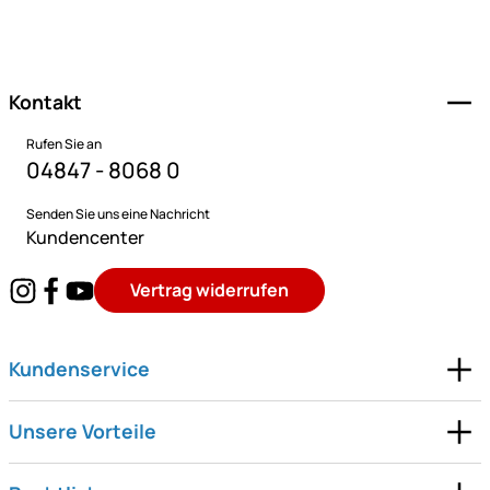
Fußzeile
Kontakt
Rufen Sie an
04847 - 8068 0
Senden Sie uns eine Nachricht
Kundencenter
Vertrag widerrufen
Kundenservice
Unsere Vorteile